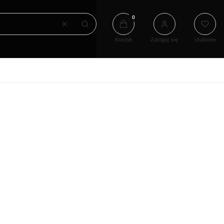
Produkty w koszyku: 0. Zobacz
Wyczyść
Szukaj
Koszyk
Zaloguj się
Ulubione