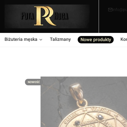
info@pu
Biżuteria męska
Talizmany
Ko
Nowe produkty
Puta Roca – Ekskluzywna b
Kamienie na
ze złota 
NOWOŚĆ