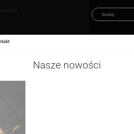
taroca.pl
ntakt
iżuteria męska z kamieni szlachetnych
Nasze nowości
turalnych o silnej mocy
próby 585 i srebra 925
Zobacz więcej