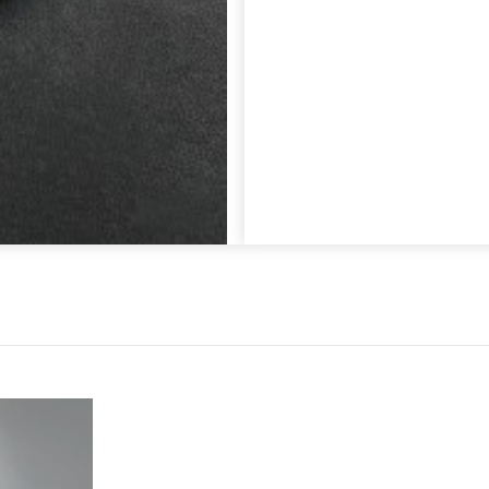
Różance i Naszyjniki
Klasyczna elegancja
z nutą szyku
Pokaż