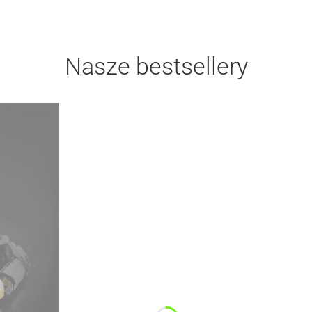
Kamienie szlachetne w złotej oprawie
Czarny onyks i turmalin
Nasze bestsellery
Klasyczna elegancja z nutą szyku
Zobacz kolekcję