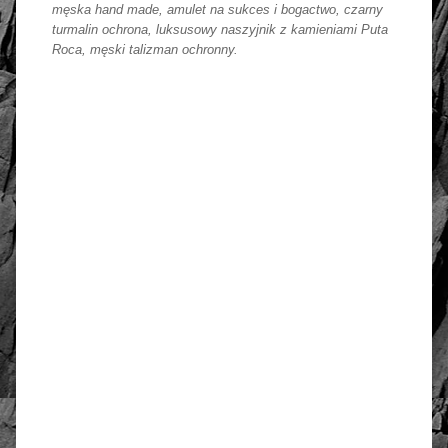
męska hand made, amulet na sukces i bogactwo, czarny
turmalin ochrona, luksusowy naszyjnik z kamieniami Puta
Roca, męski talizman ochronny.
złoto / srebro:
Metal szlachetny
Srebro 925, pozłacane 2
warstwami -18 k złota
WYMIARY:
Długość zwisu
5 cm
Obwód
60