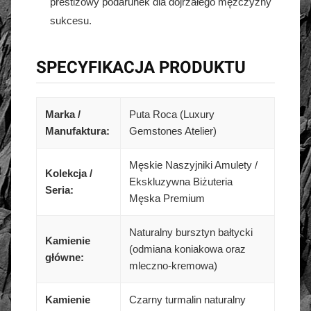
prestiżowy podarunek dla dojrzałego mężczyzny
sukcesu.
SPECYFIKACJA PRODUKTU
Marka /
Puta Roca (Luxury
Manufaktura:
Gemstones Atelier)
Męskie Naszyjniki Amulety /
Kolekcja /
Ekskluzywna Biżuteria
Seria:
Męska Premium
Naturalny bursztyn bałtycki
Kamienie
(odmiana koniakowa oraz
główne:
mleczno-kremowa)
Kamienie
Czarny turmalin naturalny