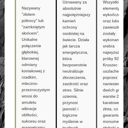
Uznawany za
Wszystkie
Nazywany
absolutnie
elementy
"złotem
najpotężniejszy
wykończenio
północy" lub
kamień
oraz luksuso
"zamkniętym
ochrony
zawieszka
słońcem".
osobistej na
zostały
Unikalne
świecie. Działa
wykonane ze
połączenie
jak tarcza
srebra
głębokiej,
energetyczna,
najwyższej
klarownej
która
próby 925.
odmiany
bezpowrotnie
Kruszec zosta
koniakowej z
neutralizuje
uszlachetnion
rzadkim,
złorzeczenia,
poprzez
mleczno-
zazdrość oraz
naniesienie
przezroczystym
stres. Silnie
dwóch gruby
wnosi do
uziemia,
warstw 24-
amuletu
przynosi
karatowego
wibracje
jasność i
złota, co
obfitości,
logiczne
gwarantuje
sukcesu oraz
myślenie w
monumentaln
magnetyzmu
trudnych,
głęboki odcie