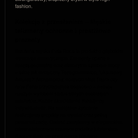
fashion.
Kolekcje z przesłaniem – Męskie
talizmany ochronne i prestiżowe
prezenty
Biżuteria męska Puta Roca to produkt o głębokim
wymiarze ezoterycznym. Elementy oparte o
świętą geometrię oraz starożytne symbole mocy
– takie jak mistyczny Tetragrammaton, luksusowy
Amulet 7 Archaniołów, nordycki Młot Thora czy
runa Fehu przyciągająca bogactwo – nadają
naszym wyrobom status silnych osobistych
amuletów. Każde zamówienie traktujemy
indywidualnie. Na specjalne życzenie
realizujemy projekty na wymiar oraz pełną
personalizację. Całość zamykamy w eleganckim,
minimalistycznym czarnym pudełku jubilerskim
(Luxury Box), co czyni naszą biżuterię