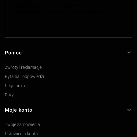
luksusowym i gotowym prezentem dla
wyjątkowego mężczyzny, partnera biznesowego
czy męża
Pomoc
Linki w stopce
Zwroty i reklamacje
Pytania i odpowiedzi
Regulamin
Raty
Moje konto
Twoje zamówienia
Ustawienia konta