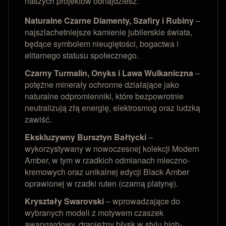
naszych projektów odnajdziesz:
Naturalne Czarne Diamenty, Szafiry i Rubiny
–
najszlachetniejsze kamienie jubilerskie świata,
będące symbolem nieugiętości, bogactwa i
elitarnego statusu społecznego.
Czarny Turmalin, Onyks i Lawa Wulkaniczna
–
potężne minerały ochronne działające jako
naturalne odpromienniki, które bezpowrotnie
neutralizują złą energię, elektrosmog oraz ludzką
zawiść.
Ekskluzywny Bursztyn Bałtycki
–
wykorzystywany w nowoczesnej kolekcji Modern
Amber, w tym w rzadkich odmianach mleczno-
kremowych oraz unikalnej edycji Black Amber
oprawionej w rzadki ruten (czarną platynę).
Kryształy Swarovski
– wprowadzające do
wybranych modeli z motywem czaszek
awangardowy, drapieżny błysk w stylu high-