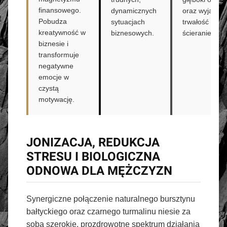
finansowego.
dynamicznych
oraz wyjątko
Pobudza
sytuacjach
trwałość na
kreatywność w
biznesowych.
ścieranie.
biznesie i
transformuje
negatywne
emocje w
czystą
motywację.
JONIZACJA, REDUKCJA
STRESU I BIOLOGICZNA
ODNOWA DLA MĘŻCZYZN
Synergiczne połączenie naturalnego bursztynu
bałtyckiego oraz czarnego turmalinu niesie za
sobą szerokie, prozdrowotne spektrum działania