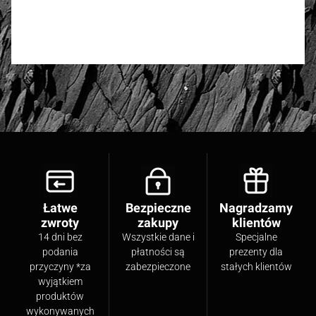
Oceń i opisz
0.00
Liczba ocen: 0
Łatwe
Bezpieczne
Nagradzamy
zwroty
zakupy
klientów
14 dni bez
Wszystkie dane i
Specjalne
podania
płatności są
prezenty dla
przyczyny *za
zabezpieczone
stałych klientów
wyjątkiem
produktów
wykonywanych