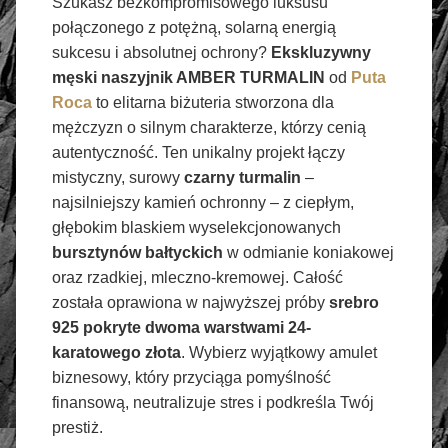
Szukasz bezkompromisowego luksusu
połączonego z potężną, solarną energią
sukcesu i absolutnej ochrony?
Ekskluzywny
męski naszyjnik AMBER TURMALIN
od
Puta
Roca
to elitarna biżuteria stworzona dla
mężczyzn o silnym charakterze, którzy cenią
autentyczność. Ten unikalny projekt łączy
mistyczny, surowy
czarny turmalin
–
najsilniejszy kamień ochronny – z ciepłym,
głębokim blaskiem wyselekcjonowanych
bursztynów bałtyckich
w odmianie koniakowej
oraz rzadkiej, mleczno-kremowej. Całość
została oprawiona w najwyższej próby
srebro
925 pokryte dwoma warstwami 24-
karatowego złota
. Wybierz wyjątkowy amulet
biznesowy, który przyciąga pomyślność
finansową, neutralizuje stres i podkreśla Twój
prestiż.