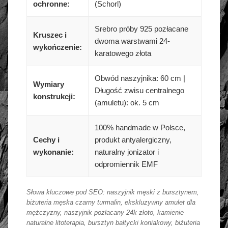
ochronne:
(Schorl)
Srebro próby 925 pozłacane
Kruszec i
dwoma warstwami 24-
wykończenie:
karatowego złota
Obwód naszyjnika: 60 cm |
Wymiary
Długość zwisu centralnego
konstrukcji:
(amuletu): ok. 5 cm
100% handmade w Polsce,
Cechy i
produkt antyalergiczny,
wykonanie:
naturalny jonizator i
odpromiennik EMF
Słowa kluczowe pod SEO: naszyjnik męski z bursztynem,
biżuteria męska czarny turmalin, ekskluzywny amulet dla
mężczyzny, naszyjnik pozłacany 24k złoto, kamienie
naturalne litoterapia, bursztyn bałtycki koniakowy, biżuteria