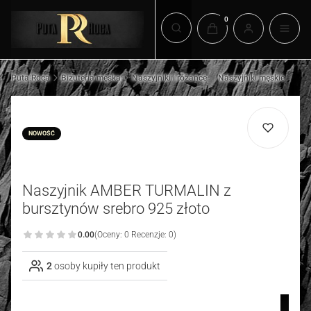
Produkty w koszyku: 0.
Otwórz wyszukiwarkę
Puta Roca
Biżuteria męska
Naszyjniki i różańce
Naszyjniki męskie
NOWOŚĆ
Naszyjnik AMBER TURMALIN z
bursztynów srebro 925 złoto
0.00
(Oceny: 0 Recenzje: 0)
2
osoby kupiły ten produkt