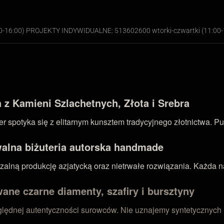
00-16:00) PROJEKTY INDYWIDUALNE: 513602600 wtorki-czwartki (11:00-
z Kamieni Szlachetnych, Złota i Srebra
 spotyka się z elitarnym kunsztem tradycyjnego złotnictwa. Pu
walna biżuteria autorska handmade
ną produkcję azjatycką oraz nietrwałe rozwiązania. Każda nasz
ane czarne diamenty, szafiry i bursztyny
zględnej autentyczności surowców. Nie uznajemy syntetycznych