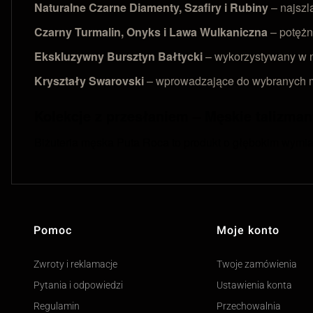
Naturalne Czarne Diamenty, Szafiry i Rubiny
– najszl
Czarny Turmalin, Onyks i Lawa Wulkaniczna
– potężn
Ekskluzywny Bursztyn Bałtycki
– wykorzystywany w n
Kryształy Swarovski
– wprowadzające do wybranych mo
Kolekcje z przesłaniem – Męskie talizman
Biżuteria męska Puta Roca to produkt o głębokim wymia
Pomoc
Moje konto
Linki w stopce
Zwroty i reklamacje
Twoje zamówienia
Pytania i odpowiedzi
Ustawienia konta
Regulamin
Przechowalnia