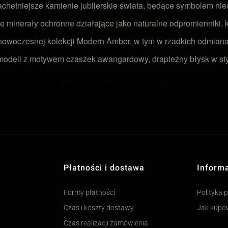
achetniejsze kamienie jubilerskie świata, będące symbolem nieu
e minerały ochronne działające jako naturalne odpromienniki, k
owoczesnej kolekcji Modern Amber, w tym w rzadkich odmianach
deli z motywem czaszek awangardowy, drapieżny błysk w styl
y ochronne i prestiżowe prezenty
rze ezoterycznym. Elementy oparte o świętą geometrię oraz st
Płatności i dostawa
Inform
Formy płatności
Polityka 
Czas i koszty dostawy
Jak kupo
Czas realizacji zamówienia