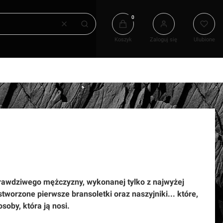
Produkty w koszyku: 0. Zobacz
Wyczyść
Szukaj
Koszyk
Zaloguj się
Ulubione
 prawdziwego mężczyzny, wykonanej tylko z najwyżej
tworzone pierwsze bransoletki oraz naszyjniki... które,
oby, która ją nosi.