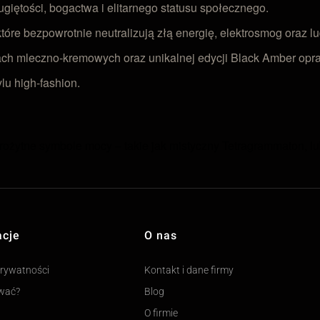
giętości, bogactwa i elitarnego statusu społecznego.
tóre bezpowrotnie neutralizują złą energię, elektrosmog oraz l
 mleczno-kremowych oraz unikalnej edycji Black Amber oprawi
u high-fashion.
arożytne symbole mocy – takie jak mistyczny Tetragrammaton,
acje
O nas
prywatności
Kontakt i dane firmy
wać?
Blog
O firmie