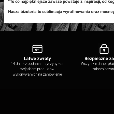
“To co najpiękniejsze zawsze powstaje z inspiracji, od kog
Nasza biżuteria to sublimacja wyrafinowania oraz mocneg
Łatwe zwroty
Bezpieczne z
14 dni bez podania przyczyny *za
Wszystkie dane i pła
wyjątkiem produktów
zabezpieczo
wykonywanych na zamówienie