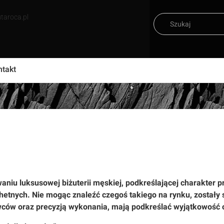
taroca.pl
ntakt
aniu luksusowej biżuterii męskiej, podkreślającej charakter
chetnych. Nie mogąc znaleźć czegoś takiego na rynku, zostały s
ców oraz precyzją wykonania, mają podkreślać wyjątkowość os