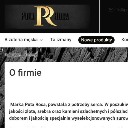
info@pu
Biżuteria męska
Talizmany
Ko
Nowe produkty
Puta Roca
O firmie
O firmie
Marka Puta Roca, powstała z potrzeby serca. W poszukiw
jakości złota, srebra oraz kamieni szlachetnych i półszla
doborem i jakością specjalnie wyselekcjonowanych surow