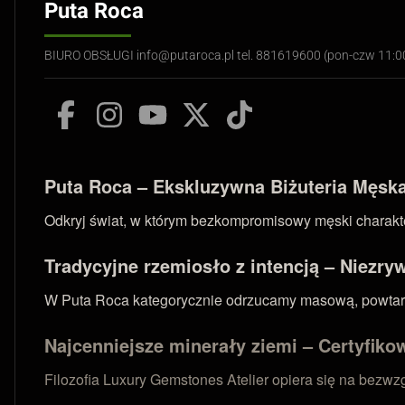
Puta Roca
BIURO OBSŁUGI info@putaroca.pl tel. 881619600 (pon-czw 11:
Puta Roca – Ekskluzywna Biżuteria Męska 
Odkryj świat, w którym bezkompromisowy męski charakter
Tradycyjne rzemiosło z intencją – Niezry
W Puta Roca kategorycznie odrzucamy masową, powtarzal
Najcenniejsze minerały ziemi – Certyfikow
Filozofia Luxury Gemstones Atelier opiera się na bezw