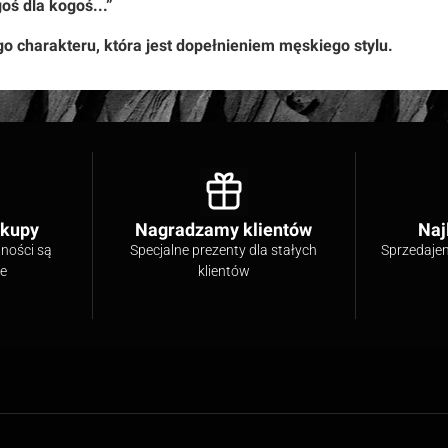
oś dla kogoś...”
o charakteru, która jest dopełnieniem męskiego stylu.
akupy
Nagradzamy klientów
Naj
tności są
Specjalne prezenty dla stałych
Sprzedaje
ne
klientów