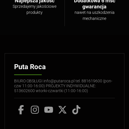
Najlepsza jakość
Dodatkowa 6 msc
gwarancja
Sprzedajemy jakościowe
produkty
nawet na uszkodzenia
mechaniczne
Puta Roca
BIURO OBSŁUGI info@putaroca.pl tel. 881619600 (pon-
czw 11:00-16:00) PROJEKTY INDYWIDUALNE:
513602600 wtorki-czwartki (11:00-16:00)