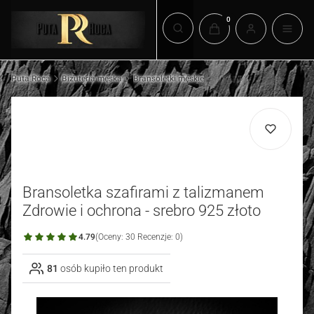
Produkty w koszyku: 0.
Otwórz wyszukiwarkę
Puta Roca
Biżuteria męska
Bransoletki męskie
Bransoletka szafirami z talizmanem
Zdrowie i ochrona - srebro 925 złoto
4.79
(Oceny: 30 Recenzje: 0)
81
osób kupiło ten produkt