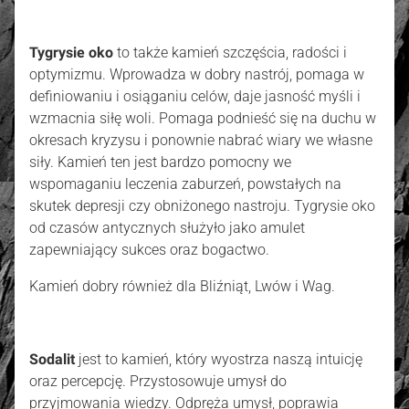
Tygrysie oko
to także kamień szczęścia, radości i
optymizmu. Wprowadza w dobry nastrój, pomaga w
definiowaniu i osiąganiu celów, daje jasność myśli i
wzmacnia siłę woli. Pomaga podnieść się na duchu w
okresach kryzysu i ponownie nabrać wiary we własne
siły. Kamień ten jest bardzo pomocny we
wspomaganiu leczenia zaburzeń, powstałych na
skutek depresji czy obniżonego nastroju. Tygrysie oko
od czasów antycznych służyło jako amulet
zapewniający sukces oraz bogactwo.
Kamień dobry również dla Bliźniąt, Lwów i Wag.
Sodalit
jest to kamień, który wyostrza naszą intuicję
oraz percepcję. Przystosowuje umysł do
przyjmowania wiedzy. Odpręża umysł, poprawia