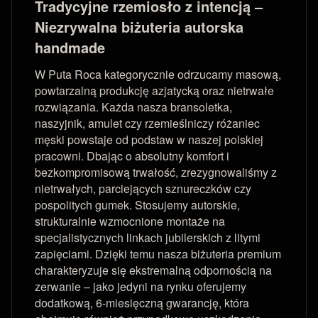
Tradycyjne rzemiosło z intencją –
Niezrywalna biżuteria autorska
handmade
W Puta Roca kategorycznie odrzucamy masową,
powtarzalną produkcję azjatycką oraz nietrwałe
rozwiązania. Każda nasza bransoletka,
naszyjnik, amulet czy rzemieślniczy różaniec
męski powstaje od podstaw w naszej polskiej
pracowni. Dbając o absolutny komfort i
bezkompromisową trwałość, zrezygnowaliśmy z
nietrwałych, parciejących sznureczków czy
pospolitych gumek. Stosujemy autorskie,
strukturalnie wzmocnione montaże na
specjalistycznych linkach jubilerskich z litymi
zapięciami. Dzięki temu nasza biżuteria premium
charakteryzuje się ekstremalną odpornością na
zerwanie – jako jedyni na rynku oferujemy
dodatkową, 6-miesięczną gwarancję, która