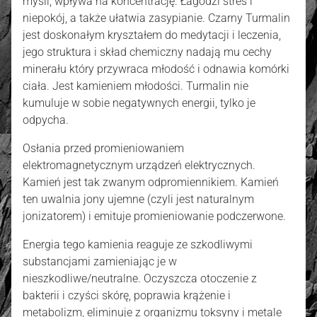
myśli, wpływa na koncentrację. Łagodzi stres i
niepokój, a także ułatwia zasypianie. Czarny Turmalin
jest doskonałym kryształem do medytacji i leczenia,
jego struktura i skład chemiczny nadają mu cechy
minerału który przywraca młodość i odnawia komórki
ciała. Jest kamieniem młodości. Turmalin nie
kumuluje w sobie negatywnych energii, tylko je
odpycha.
Osłania przed promieniowaniem
elektromagnetycznym urządzeń elektrycznych.
Kamień jest tak zwanym odpromiennikiem. Kamień
ten uwalnia jony ujemne (czyli jest naturalnym
jonizatorem) i emituje promieniowanie podczerwone.
Energia tego kamienia reaguje ze szkodliwymi
substancjami zamieniając je w
nieszkodliwe/neutralne. Oczyszcza otoczenie z
bakterii i czyści skórę, poprawia krążenie i
metabolizm, eliminuje z organizmu toksyny i metale