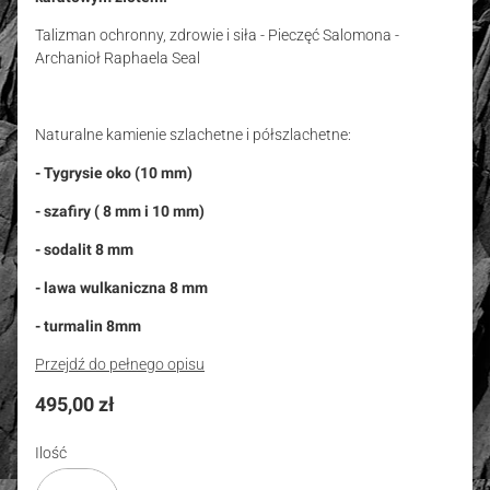
Talizman ochronny, zdrowie i siła - Pieczęć Salomona -
Archanioł Raphaela Seal
Naturalne kamienie szlachetne i półszlachetne:
- Tygrysie oko (10 mm)
- szafiry ( 8 mm i 10 mm)
- sodalit 8 mm
- lawa wulkaniczna 8 mm
- turmalin 8mm
Przejdź do pełnego opisu
Cena
495,00 zł
Ilość