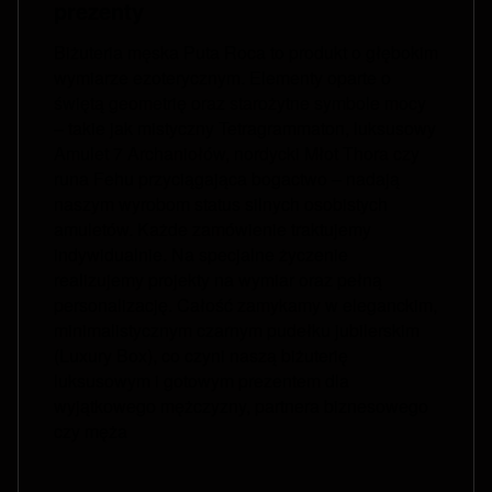
prezenty
Biżuteria męska Puta Roca to produkt o głębokim
wymiarze ezoterycznym. Elementy oparte o
świętą geometrię oraz starożytne symbole mocy
– takie jak mistyczny Tetragrammaton, luksusowy
Amulet 7 Archaniołów, nordycki Młot Thora czy
runa Fehu przyciągająca bogactwo – nadają
naszym wyrobom status silnych osobistych
amuletów. Każde zamówienie traktujemy
indywidualnie. Na specjalne życzenie
realizujemy projekty na wymiar oraz pełną
personalizację. Całość zamykamy w eleganckim,
minimalistycznym czarnym pudełku jubilerskim
(Luxury Box), co czyni naszą biżuterię
luksusowym i gotowym prezentem dla
wyjątkowego mężczyzny, partnera biznesowego
czy męża