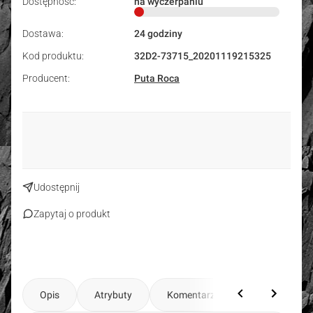
Dostępność:
na wyczerpaniu
Dostawa:
24 godziny
Kod produktu:
32D2-73715_20201119215325
Producent:
Puta Roca
Udostępnij
Zapytaj o produkt
Opis
Atrybuty
Komentarze