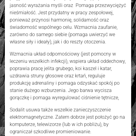
jasność wyrażania myśli oraz Pomaga przezwyciężyć
nieśmiałość. Jest przydatny w pracy zespołowej,
ponieważ przynosi harmonię, solidarność oraz
świadomość wspólnego celu. Wzmacnia zaufanie,
zarówno do samego siebie (pomaga uwierzyć we
własne siły i ideały), jak i do reszty otoczenia.
Wzmacnia układ odpornościowy (jest pomocny w
leczeniu wszelkich infekcji), wspiera układ oddechowy,
poprawia pracę jelita grubego, koi kaszel i katar,
uzdrawia struny głosowe oraz krtań, reguluje
produkcję adrenaliny i pomaga odzyskać spokój po
stanie dużego wzburzenia. Jego barwa wycisza
gorączkę i pomaga wyregulować ciśnienie tętnicze,
Sodalit usuwa także wszelkie zanieczyszczenie
elektromagnetyczne. Zatem dobrze jest położyć go na
komputerze, telewizorze (lub w ich pobliżu), by
ograniczał szkodliwe promieniowanie.