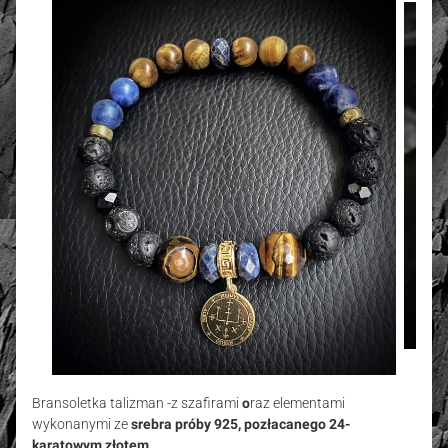
Bransoletka talizman -z szafirami
o
raz elementami
wykonanymi ze
srebra próby 925, pozłacanego 24-
karatowym złotem.