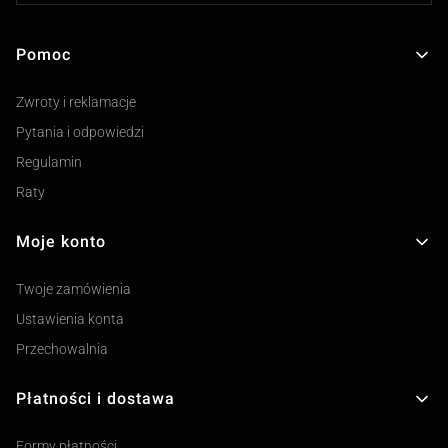
Pomoc
Linki w stopce
Zwroty i reklamacje
Pytania i odpowiedzi
Regulamin
Raty
Moje konto
Twoje zamówienia
Ustawienia konta
Przechowalnia
Płatności i dostawa
Formy płatności