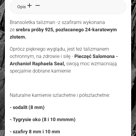
Opis
Bransoletka talizman -z szafirami wykonana
ze
srebra próby 925, pozłacanego 24-karatowym
złotem.
Oprócz pięknego wyglądu, jest też talizmanem
ochronnym, na zdrowie i siłę -
Pieczęć Salomona -
Archanioł Raphaela Seal,
swoją moc wzmacniają
specjalnie dobrane kamienie
Naturalne kamienie szlachetne i półszlachetne:
- sodalit (8 mm)
- Tygrysie oko (8 i 10 mmmm)
- szafiry 8 mm i 10 mm