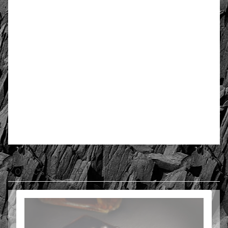
złoto / srebro:
Metal szlachetny
Srebro 925, pozłacane 2
warstwami -18 k złota
4.79
Liczba ocen: 30
Oceń i opisz
Zobacz jeszcze