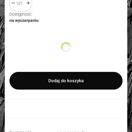
szt.
Dostępność:
na wyczerpaniu
Wybierz wariant produktu:
Poszczególne warianty mogą różnić się ceną
*
Rozmiar
Wybierz
Dodaj do koszyka