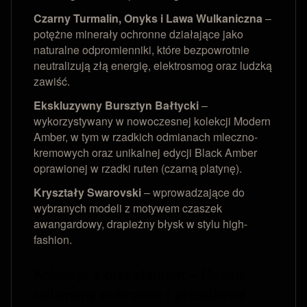
Czarny Turmalin, Onyks i Lawa Wulkaniczna
–
potężne minerały ochronne działające jako
naturalne odpromienniki, które bezpowrotnie
neutralizują złą energię, elektrosmog oraz ludzką
zawiść.
Ekskluzywny Bursztyn Bałtycki
–
wykorzystywany w nowoczesnej kolekcji Modern
Amber, w tym w rzadkich odmianach mleczno-
kremowych oraz unikalnej edycji Black Amber
oprawionej w rzadki ruten (czarną platynę).
Kryształy Swarovski
– wprowadzające do
wybranych modeli z motywem czaszek
awangardowy, drapieżny błysk w stylu high-
fashion.
Kolekcje z przesłaniem – Męskie
talizmany ochronne i prestiżowe