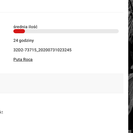
średnia ilość
24 godziny
32D2-73715_20200731023245
Puta Roca
kt