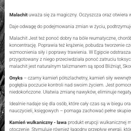
Malachit
uważa się za magiczny. Oczyszcza oraz otwiera ws
Daje odwagę do podejmowania zmian w życiu, podtrzymuje r
Malachit Jest też ponoć dobry na bóle reumatyczne, chorób
koncentrację. Poprawia też krążenie, pobudza tworzenie 
wzmocnienia siły i poprawy trawienia. W Egipcie odstraszał
przygotowany z niego przeciwdziała ponoć zatruciu toksycz
malachit jest naturalnym talizmanem są spod Bliźniąt, Sko
Onyks
– czarny kamień półszlachetny, kamień siły wewnętr
pogłębia poczucie kontroli nad swoim życiem. Jest pomocn
niedokończone. Ułatwia zmianę nawyków, eliminuje negaty
Idealnie nadaje się dla osób, które cały czas są w biegu or
nauczycieli, księgowych – pomaga zachować pełne skupieni
Kamień wulkaniczny - lawa
produkt erupcji wulkanicznej m
otoczenie. Stymuluje również łagodny przepływ energii, kt