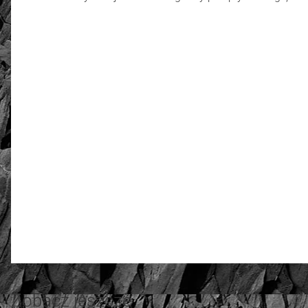
złoto / srebro:
Metal szlachetny
3.55
Liczba ocen: 11
Bartosz S.
10 października 2024
Piękny model na ręku wyglada bardzo elegancko
Zobacz jeszcze