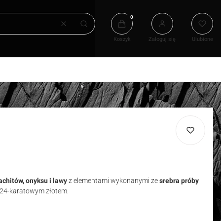
Produkty w koszyku: 0. Zobacz
Wyczyść
Szukaj
Koszyk
Zaloguj się
Ulubione
achitów
, onyksu i lawy
z elementami wykonanymi ze
srebra próby
24-karatowym złotem.