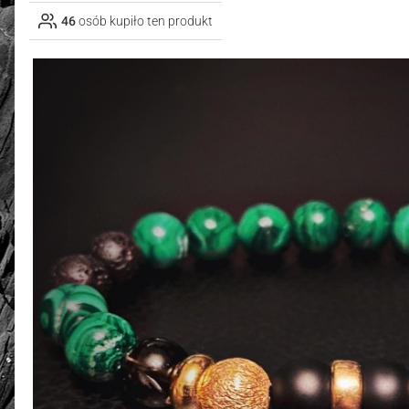
46
osób kupiło ten produkt