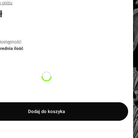
o opisu
ł
Dostępność:
średnia ilość
duktu:
nty mogą różnić się ceną
Dodaj do koszyka