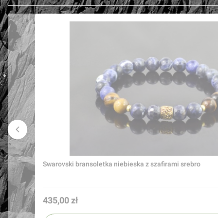
Swarovski bransoletka niebieska z szafirami srebro
Cena
435,00 zł