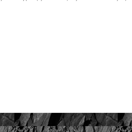
Srebro 925, pozłacane 2 warstwami 