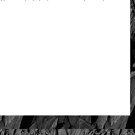
-18 k złota
Oceń i opisz