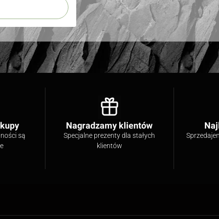
akupy
Nagradzamy klientów
Naj
tności są
Specjalne prezenty dla stałych
Sprzedaje
ne
klientów