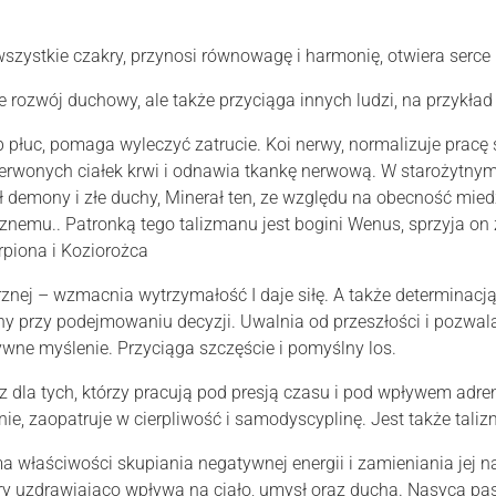
zystkie czakry, przynosi równowagę i harmonię, otwiera serce 
ozwój duchowy, ale także przyciąga innych ludzi, na przykład 
 płuc, pomaga wyleczyć zatrucie. Koi nerwy, normalizuje pracę 
czerwonych ciałek krwi i odnawia tkankę nerwową. W starożytn
 demony i złe duchy, Minerał ten, ze względu na obecność miedzi
nemu.. Patronką tego talizmanu jest bogini Wenus, sprzyja on z
rpiona i Koziorożca
znej – wzmacnia wytrzymałość I daje siłę. A także determinacj
y przy podejmowaniu decyzji. Uwalnia od przeszłości i pozwala
wne myślenie. Przyciąga szczęście i pomyślny los.
az dla tych, którzy pracują pod presją czasu i pod wpływem adre
e, zaopatruje w cierpliwość i samodyscyplinę. Jest także tali
a właściwości skupiania negatywnej energii i zamieniania jej na
óry uzdrawiająco wpływa na ciało, umysł oraz ducha. Nasyca pasj