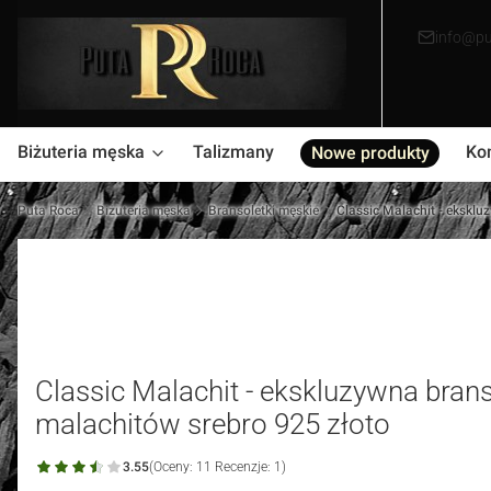
info@pu
Biżuteria męska
Talizmany
Ko
Nowe produkty
Puta Roca
Biżuteria męska
Bransoletki męskie
Classic Malachit - ekskl
Classic Malachit - ekskluzywna bran
malachitów srebro 925 złoto
3.55
(Oceny: 11 Recenzje: 1)