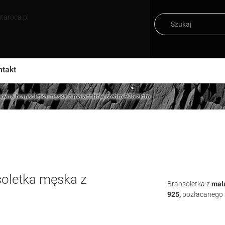
taroca.pl
ntakt
uzywna bransoletka męska z malachitów srebro 925 złoto
soletka męska z
Bransoletka z
mal
925,
pozłacanego 