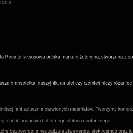
16:00)
ta Roca to luksusowa polska marka biżuteryjna, stworzona z po
a bransoletka, naszyjnik, amulet czy rzemieślniczy różaniec 
 imitacji ani sztucznie barwionych materiałów. Tworzymy komp
giętości, bogactwa i elitarnego statusu społecznego.
tóre bezpowrotnie neutralizują złą energię, elektrosmog oraz l