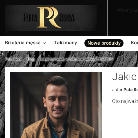
info@pu
Biżuteria męska
Talizmany
Ko
Nowe produkty
Puta Roca
Blog
Jakie są trendy w biżuterii męskiej 2024/25?
Jakie
autor:
Puta R
Oto najważn