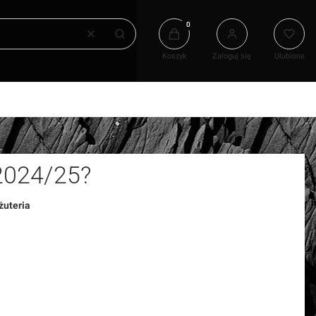
Produkty w koszyku: 0. Zobacz
Wyczyść
Szukaj
Koszyk
Zaloguj się
Ulubione
 2024/25?
żuteria