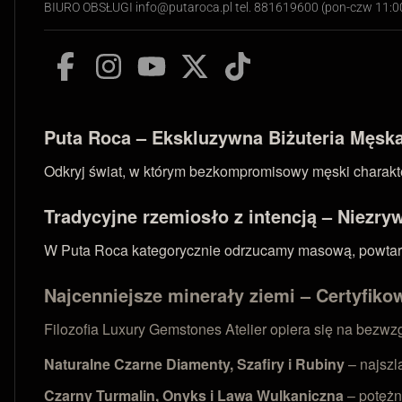
BIURO OBSŁUGI info@putaroca.pl tel. 881619600 (pon-czw 11:
Puta Roca – Ekskluzywna Biżuteria Męska 
Odkryj świat, w którym bezkompromisowy męski charakter
Tradycyjne rzemiosło z intencją – Niezry
W Puta Roca kategorycznie odrzucamy masową, powtarzal
Najcenniejsze minerały ziemi – Certyfikow
Filozofia Luxury Gemstones Atelier opiera się na bezw
Naturalne Czarne Diamenty, Szafiry i Rubiny
– najszl
Czarny Turmalin, Onyks i Lawa Wulkaniczna
– potężn