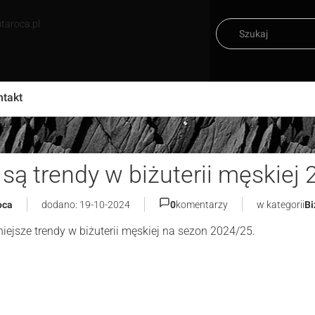
taroca.pl
ntakt
 są trendy w biżuterii męskiej
oca
dodano: 19-10-2024
w kategorii
Bi
0
komentarzy
iejsze trendy w biżuterii męskiej na sezon 2024/25.