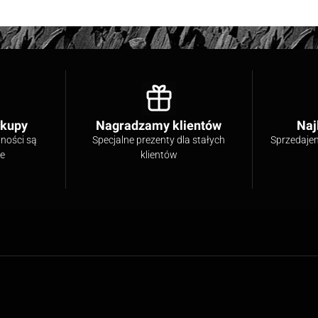
akupy
Nagradzamy klientów
Naj
tności są
Specjalne prezenty dla stałych
Sprzedaje
ne
klientów