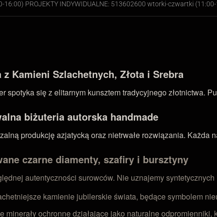
00-16:00) PROJEKTY INDYWIDUALNE: 513602600 wtorki-czwartki (11:00-
z Kamieni Szlachetnych, Złota i Srebra
 spotyka się z elitarnym kunsztem tradycyjnego złotnictwa. Pu
walna biżuteria autorska handmade
ną produkcję azjatycką oraz nietrwałe rozwiązania. Każda nasz
ane czarne diamenty, szafiry i bursztyny
zględnej autentyczności surowców. Nie uznajemy syntetycznych
achetniejsze kamienie jubilerskie świata, będące symbolem nieu
e minerały ochronne działające jako naturalne odpromienniki, k