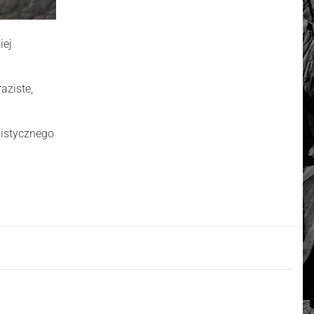
iej
aziste,
 mistycznego