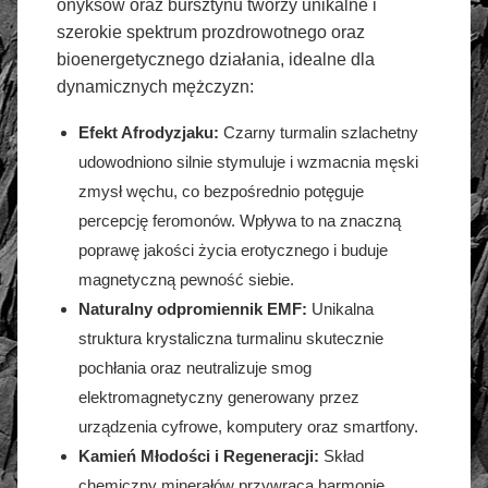
onyksów oraz bursztynu tworzy unikalne i
szerokie spektrum prozdrowotnego oraz
bioenergetycznego działania, idealne dla
dynamicznych mężczyzn:
Efekt Afrodyzjaku:
Czarny turmalin szlachetny
udowodniono silnie stymuluje i wzmacnia męski
zmysł węchu, co bezpośrednio potęguje
percepcję feromonów. Wpływa to na znaczną
poprawę jakości życia erotycznego i buduje
magnetyczną pewność siebie.
Naturalny odpromiennik EMF:
Unikalna
struktura krystaliczna turmalinu skutecznie
pochłania oraz neutralizuje smog
elektromagnetyczny generowany przez
urządzenia cyfrowe, komputery oraz smartfony.
Kamień Młodości i Regeneracji:
Skład
chemiczny minerałów przywraca harmonię