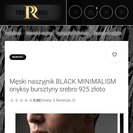
Produkty w koszyku: 0.
Otwórz wyszukiwarkę
Puta Roca
Biżuteria męska
Naszyjniki i różańce
Naszyjniki męskie
NOWOŚĆ
Męski naszyjnik BLACK MINIMALISM
onyksy bursztyny srebro 925 złoto
0.00
(Oceny: 0 Recenzje: 0)