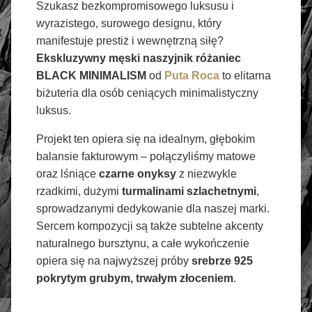
Szukasz bezkompromisowego luksusu i
wyrazistego, surowego designu, który
manifestuje prestiż i wewnętrzną siłę?
Ekskluzywny męski naszyjnik różaniec
BLACK MINIMALISM
od
Puta Roca
to elitarna
biżuteria dla osób ceniących minimalistyczny
luksus.
Projekt ten opiera się na idealnym, głębokim
balansie fakturowym – połączyliśmy matowe
oraz lśniące
czarne onyksy
z niezwykle
rzadkimi, dużymi
turmalinami szlachetnymi
,
sprowadzanymi dedykowanie dla naszej marki.
Sercem kompozycji są także subtelne akcenty
naturalnego bursztynu, a całe wykończenie
opiera się na najwyższej próby
srebrze 925
pokrytym grubym, trwałym złoceniem
.