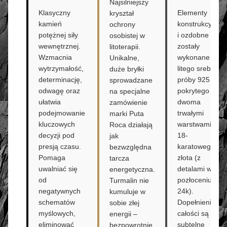
Najsilniejszy
Klasyczny
Elementy
kryształ
kamień
konstrukcyjne
ochrony
potężnej siły
i ozdobne
osobistej w
wewnętrznej.
zostały
litoterapii.
Wzmacnia
wykonane z
Unikalne,
wytrzymałość,
litego srebra
duże bryłki
determinację,
próby 925
sprowadzane
odwagę oraz
pokrytego
na specjalne
ułatwia
dwoma
zamówienie
podejmowanie
trwałymi
marki Puta
kluczowych
warstwami
Roca działają
decyzji pod
18-
jak
presją czasu.
karatowego
bezwzględna
Pomaga
złota (z
tarcza
uwalniać się
detalami w
energetyczna.
od
pozłoceniu
Turmalin nie
negatywnych
24k).
kumuluje w
schematów
Dopełnieniem
sobie złej
myślowych,
całości są
energii –
eliminować
subtelne
bezpowrotnie