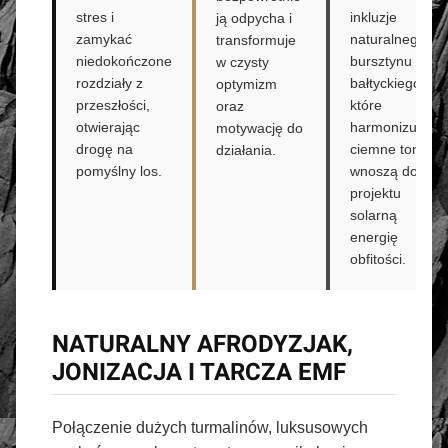
stres i
inkluzje
ją odpycha i
zamykać
naturalnego
transformuje
niedokończone
bursztynu
w czysty
rozdziały z
bałtyckiego,
optymizm
przeszłości,
które
oraz
otwierając
harmonizują
motywację do
drogę na
ciemne tony i
działania.
pomyślny los.
wnoszą do
projektu
solarną
energię
obfitości.
NATURALNY AFRODYZJAK,
JONIZACJA I TARCZA EMF
Połączenie dużych turmalinów, luksusowych