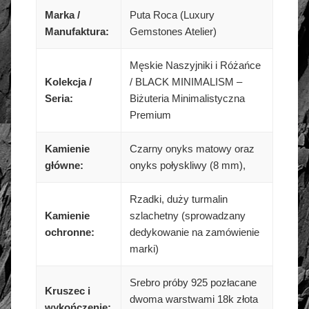
Marka /
Puta Roca (Luxury
Manufaktura:
Gemstones Atelier)
Męskie Naszyjniki i Różańce
Kolekcja /
/ BLACK MINIMALISM –
Seria:
Biżuteria Minimalistyczna
Premium
Kamienie
Czarny onyks matowy oraz
główne:
onyks połyskliwy (8 mm),
Rzadki, duży turmalin
Kamienie
szlachetny (sprowadzany
ochronne:
dedykowanie na zamówienie
marki)
Srebro próby 925 pozłacane
Kruszec i
dwoma warstwami 18k złota
wykończenie: