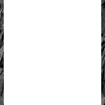
złoto / srebro:
Metal szlachetny
Srebro 925, pozłacane 2
warstwami -18 k złota
WYMIARY:
Obwód
65 cm lub inna wpisana na
końcu zamówienia
Oceń i opisz
0.00
Liczba ocen: 0