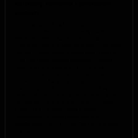
talizmany ochronne i prestiżowe
prezenty
Biżuteria męska Puta Roca to produkt o głębokim
wymiarze ezoterycznym. Elementy oparte o
świętą geometrię oraz starożytne symbole mocy
– takie jak mistyczny Tetragrammaton, luksusowy
Amulet 7 Archaniołów, nordycki Młot Thora czy
runa Fehu przyciągająca bogactwo – nadają
naszym wyrobom status silnych osobistych
amuletów. Każde zamówienie traktujemy
indywidualnie. Na specjalne życzenie
realizujemy projekty na wymiar oraz pełną
personalizację. Całość zamykamy w eleganckim,
minimalistycznym czarnym pudełku jubilerskim
(Luxury Box), co czyni naszą biżuterię
luksusowym i gotowym prezentem dla
wyjątkowego mężczyzny, partnera biznesowego
czy męża