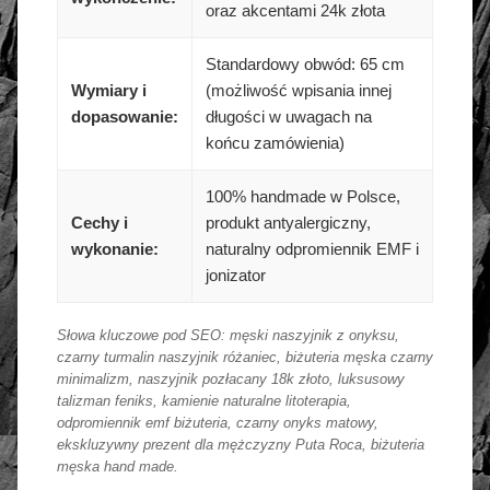
oraz akcentami 24k złota
Standardowy obwód: 65 cm
Wymiary i
(możliwość wpisania innej
dopasowanie:
długości w uwagach na
końcu zamówienia)
100% handmade w Polsce,
Cechy i
produkt antyalergiczny,
wykonanie:
naturalny odpromiennik EMF i
jonizator
Słowa kluczowe pod SEO: męski naszyjnik z onyksu,
czarny turmalin naszyjnik różaniec, biżuteria męska czarny
minimalizm, naszyjnik pozłacany 18k złoto, luksusowy
talizman feniks, kamienie naturalne litoterapia,
odpromiennik emf biżuteria, czarny onyks matowy,
ekskluzywny prezent dla mężczyzny Puta Roca, biżuteria
męska hand made.