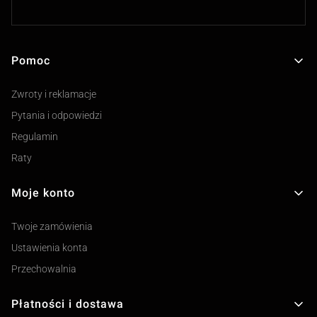
Pomoc
Linki w stopce
Zwroty i reklamacje
Pytania i odpowiedzi
Regulamin
Raty
Moje konto
Twoje zamówienia
Ustawienia konta
Przechowalnia
Płatności i dostawa