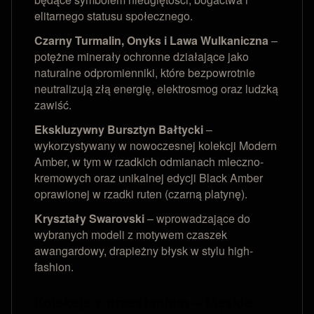
elitarnego statusu społecznego.
Czarny Turmalin, Onyks i Lawa Wulkaniczna
–
potężne minerały ochronne działające jako
naturalne odpromienniki, które bezpowrotnie
neutralizują złą energię, elektrosmog oraz ludzką
zawiść.
Ekskluzywny Bursztyn Bałtycki
–
wykorzystywany w nowoczesnej kolekcji Modern
Amber, w tym w rzadkich odmianach mleczno-
kremowych oraz unikalnej edycji Black Amber
oprawionej w rzadki ruten (czarną platynę).
Kryształy Swarovski
– wprowadzające do
wybranych modeli z motywem czaszek
awangardowy, drapieżny błysk w stylu high-
fashion.
Kolekcje z przesłaniem – Męskie