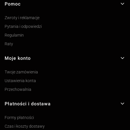
Pomoc
Linki w stopce
Zwroty i reklamacje
Pytania i odpowiedzi
Regulamin
Raty
Moje konto
Twoje zamówienia
Ustawienia konta
Przechowalnia
Płatności i dostawa
Formy płatności
Czas i koszty dostawy