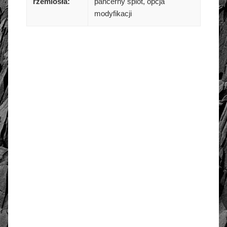
rzemiosła:
pancerny splot, opcja
modyfikacji
złoto / srebro:
Metal szlachetny
Srebro 925, pozłacane 2
warstwami -18 k złota
WYMIARY:
Długość zwisu
6 cm
Obwód
80 cm
Długość całkowita
47 cm