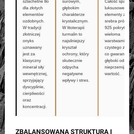
szlachetne tło
surowym,
Całość spajają
dla złotych
głębokim
luksusowe
elementów
charakterze
elementy ze
ozdobnych.
krystalicznym.
srebra próby
W tradycji
W litoterapii
925 pokrytego
złotniczej
turmalin to
wieloma
onyks
najsilniejszy
warstwami
uznawany
kryształ
czystego złota,
jest za
ochrony, który
co gwarantuje
klasyczny
skutecznie
głęboki odcień i
minerał siły
odpycha
nieprzemijając
wewnętrznej,
negatywne
wartość.
sprzyjający
wpływy i stres.
dyscyplinie,
cierpliwości
oraz
koncentracji.
ZBALANSOWANA STRUKTURA I