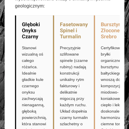
geologicznym:
Głęboki
Fasetowany
Bursztyn i
Onyks
Spinel i
Złocone
Czarny
Turmalin
Srebro
Stanowi
Precyzyjnie
Certyfikowane
wizualną oś
szlifowane
bryłki
całego
spinele (czarne
organicznego
różańca.
rubiny) nadają
bursztynu
Idealnie
konstrukcji
bałtyckiego
gładkie kule
unikalny rytm
wnoszą do
czarnego
fakturowy i
kompozycji
onyksu
delikatnie
miodowo-
zachwycają
migoczą przy
koniakowe
nienaganną,
każdym ruchu.
ciepło i lekkość
głęboką
Układ dopełnia
doskonale
powierzchnią,
czarny turmalin
harmonizując
która stanowi
szlachetny o
ciemne tony.