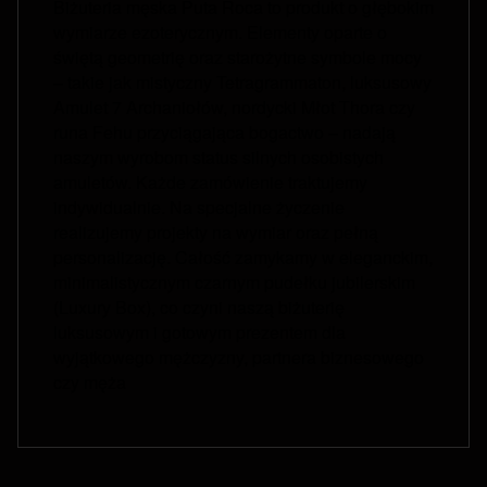
Biżuteria męska Puta Roca to produkt o głębokim
wymiarze ezoterycznym. Elementy oparte o
świętą geometrię oraz starożytne symbole mocy
– takie jak mistyczny Tetragrammaton, luksusowy
Amulet 7 Archaniołów, nordycki Młot Thora czy
runa Fehu przyciągająca bogactwo – nadają
naszym wyrobom status silnych osobistych
amuletów. Każde zamówienie traktujemy
indywidualnie. Na specjalne życzenie
realizujemy projekty na wymiar oraz pełną
personalizację. Całość zamykamy w eleganckim,
minimalistycznym czarnym pudełku jubilerskim
(Luxury Box), co czyni naszą biżuterię
luksusowym i gotowym prezentem dla
wyjątkowego mężczyzny, partnera biznesowego
czy męża