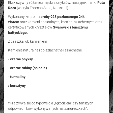
Ekskluzywny różaniec męski z onyksów, naszyjnik marki
Puta
Roca
(w stylu Thomas Sabo, Nortskull) .
Wykonany ze srebra
próby 925 pozłacanego 24k
złotem
oraz kamieni naturalnych, kamieni szlachetnych oraz
certyfikowanych kryształów
Swarovski i bursztynu
bałtyckiego.
Z czaszką lub kamieniem
Kamienie naturalne i półszlachetne i szlachetne :
- czarne onyksy
- czarne rubiny (spinele)
- turmaliny
/ bursztyny
* Nie zrywa się co typowe dla „rękodzieła” czy tańszych
odpowiedników wykonywanych na „sznureczkach”.