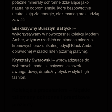
potężne minerały ochronne działające jako
naturalne odpromienniki, które bezpowrotnie
neutralizują złą energię, elektrosmog oraz ludzką
zawiść.
Ekskluzywny Bursztyn Bałtycki
–
wykorzystywany w nowoczesnej kolekcji Modern
Amber, w tym w rzadkich odmianach mleczno-
kremowych oraz unikalnej edycji Black Amber
oprawionej w rzadki ruten (czarną platynę).
Kryształy Swarovski
– wprowadzające do
wybranych modeli z motywem czaszek
awangardowy, drapieżny błysk w stylu high-
fashion.
Kolekcje z przesłaniem – Męskie
talizmany ochronne i prestiżowe
prezenty