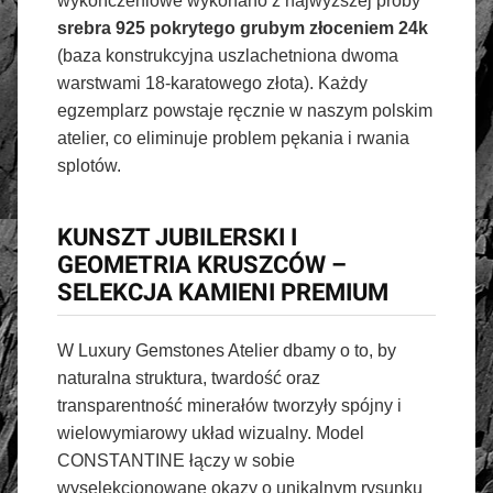
wykończeniowe wykonano z najwyższej próby
srebra 925 pokrytego grubym złoceniem 24k
(baza konstrukcyjna uszlachetniona dwoma
warstwami 18-karatowego złota). Każdy
egzemplarz powstaje ręcznie w naszym polskim
atelier, co eliminuje problem pękania i rwania
splotów.
KUNSZT JUBILERSKI I
GEOMETRIA KRUSZCÓW –
SELEKCJA KAMIENI PREMIUM
W Luxury Gemstones Atelier dbamy o to, by
naturalna struktura, twardość oraz
transparentność minerałów tworzyły spójny i
wielowymiarowy układ wizualny. Model
CONSTANTINE łączy w sobie
wyselekcjonowane okazy o unikalnym rysunku