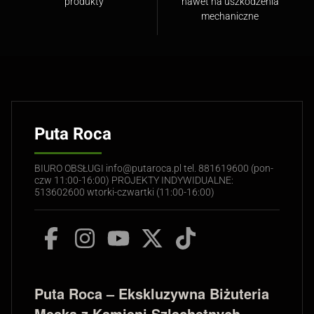
produkty
nawet na uszkodzenia
mechaniczne
Puta Roca
BIURO OBSŁUGI info@putaroca.pl tel. 881619600 (pon-
czw 11:00-16:00) PROJEKTY INDYWIDUALNE:
513602600 wtorki-czwartki (11:00-16:00)
Puta Roca – Ekskluzywna Biżuteria
Męska z Kamieni Szlachetnych,