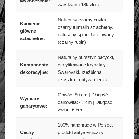
wykończenie:
warstwami 18k złota
Naturalny czarny onyks,
Kamienie
czarny turmalin szlachetny,
główne i
naturalny spinel fasetowany
szlachetne:
(czarny rubin)
Naturalny bursztyn bałtycki,
Komponenty
certyfikowane kryształy
dekoracyjne:
Swarovski, rzeźbiona
czaszka, motyw miecza
Obwód: 80 cm | Długość
Wymiary
całkowita: 47 cm | Długość
gabarytowe:
zwisu: 6 cm
100% handmade w Polsce,
Cechy
produkt antyalergiczny,