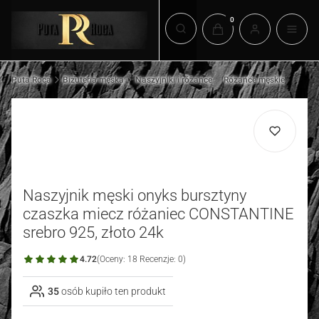
Produkty w koszyku: 0.
Otwórz wyszukiwarkę
Puta Roca
Biżuteria męska
Naszyjniki i różańce
Różańce męskie
Naszyjnik męski onyks bursztyny
czaszka miecz różaniec CONSTANTINE
srebro 925, złoto 24k
4.72
(Oceny: 18 Recenzje: 0)
35
osób kupiło ten produkt