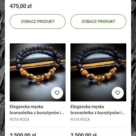
Cena
475,00 zł
ZOBACZ PRODUKT
ZOBACZ PRODUKT
Elegancka męska
Elegancka męska
bransoletka z bursztynów i
bransoletka z bursztynów i
kamieni złoto 585
lawy złoto 585 gładka
PUTA ROCA
PUTA ROCA
Cena
Cena
2 500,00 zł
2 500,00 zł