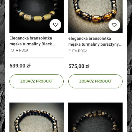
Elegancka bransoletka
elegancka bransoletka
męska turmaliny Black
męska turmaliny bursztyny
Camel bursztyny srebro 925
srebro 925
PUTA ROCA
PUTA ROCA
Cena
539,00 zł
Cena
575,00 zł
ZOBACZ PRODUKT
ZOBACZ PRODUKT