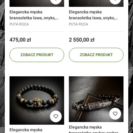
Elegancka męska
Elegancka męska
bransoletka lawa, onyks,
bransoletka lawa, onyks,
srebro 925
złoto 585
PUTA ROCA
PUTA ROCA
Cena
Cena
475,00 zł
2 550,00 zł
ZOBACZ PRODUKT
ZOBACZ PRODUKT
Elegancka męska
Elegancka męska