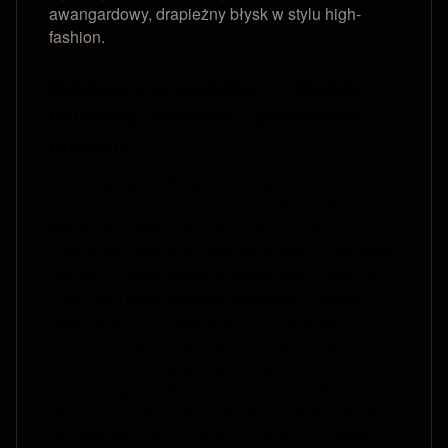
awangardowy, drapieżny błysk w stylu high-
fashion.
Kolekcje z przesłaniem – Męskie
talizmany ochronne i prestiżowe
prezenty
Biżuteria męska Puta Roca to produkt o głębokim
wymiarze ezoterycznym. Elementy oparte o
świętą geometrię oraz starożytne symbole mocy
– takie jak mistyczny Tetragrammaton, luksusowy
Amulet 7 Archaniołów, nordycki Młot Thora czy
runa Fehu przyciągająca bogactwo – nadają
naszym wyrobom status silnych osobistych
amuletów. Każde zamówienie traktujemy
indywidualnie. Na specjalne życzenie
realizujemy projekty na wymiar oraz pełną
personalizację. Całość zamykamy w eleganckim,
minimalistycznym czarnym pudełku jubilerskim