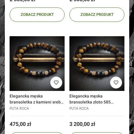
ZOBACZ PRODUKT
ZOBACZ PRODUKT
Elegancka męska
Elegancka męska
bransoletka z kamieni srebro
bransoletka złoto 585
925 złoto 24k
tygrysie oko onyks
PUTA ROCA
PUTA ROCA
Cena
Cena
475,00 zł
3 200,00 zł