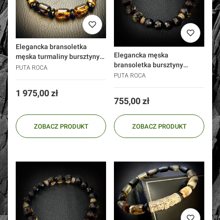
Elegancka bransoletka
Elegancka męska
męska turmaliny bursztyny
bransoletka bursztyny
złoto 585
PUTA ROCA
czarne rubiny Dark Amber
PUTA ROCA
srebro 925 złoto 24k
Cena
1 975,00 zł
Cena
755,00 zł
ZOBACZ PRODUKT
ZOBACZ PRODUKT