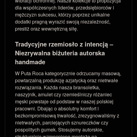
wibracji ochronnej. Nasze kolekcje to propozycja
dla współczesnych liderów, przedsiębiorców i
mężczyzn sukcesu, którzy poprzez unikalne
dodatki pragną wyrazić swoją niezależność,
prestiż oraz wewnętrzną siłę.
Tradycyjne rzemiosło z intencją –
Niezrywalna biżuteria autorska
handmade
W Puta Roca kategorycznie odrzucamy masową,
powtarzalną produkcję azjatycką oraz nietrwałe
rozwiązania. Każda nasza bransoletka,
naszyjnik, amulet czy rzemieślniczy różaniec
męski powstaje od podstaw w naszej polskiej
pracowni. Dbając o absolutny komfort i
bezkompromisową trwałość, zrezygnowaliśmy z
nietrwałych, parciejących sznureczków czy
pospolitych gumek. Stosujemy autorskie,
strukturalnie wzmocnione montaże na