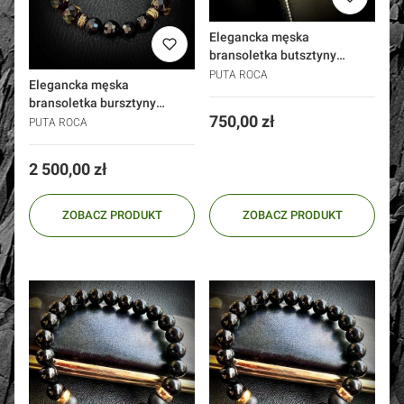
Elegancka męska
bransoletka butsztyny
srebro 925 złoto 24k Amber
PUTA ROCA
Elegancka męska
Raphsody
bransoletka bursztyny
Cena
750,00 zł
czarne rubiny złoto 585 Dark
PUTA ROCA
Amber
Cena
2 500,00 zł
ZOBACZ PRODUKT
ZOBACZ PRODUKT