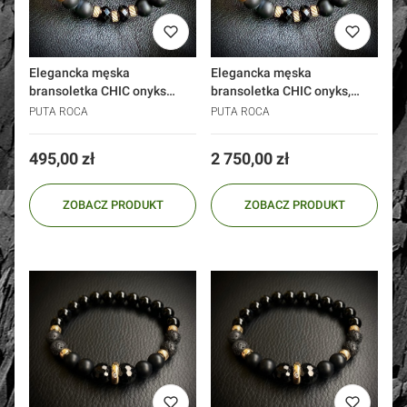
Elegancka męska
Elegancka męska
bransoletka CHIC onyks
bransoletka CHIC onyks,
srebro 925 złoto
złoto 585
PUTA ROCA
PUTA ROCA
Cena
Cena
495,00 zł
2 750,00 zł
ZOBACZ PRODUKT
ZOBACZ PRODUKT