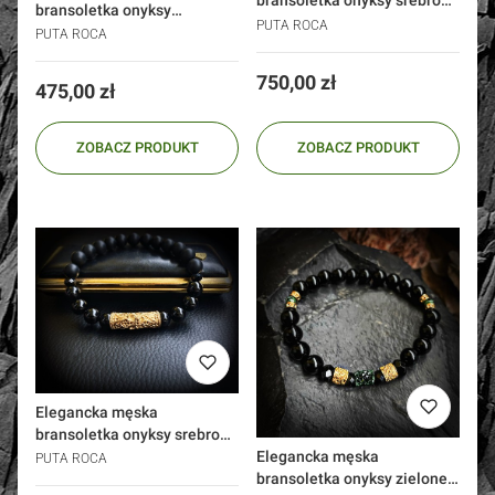
bransoletka onyksy srebro
bransoletka onyksy
925 platyna Black Raphsody
PUTA ROCA
Obsydian srebro 925 złoto
PUTA ROCA
24k
Cena
750,00 zł
Cena
475,00 zł
ZOBACZ PRODUKT
ZOBACZ PRODUKT
Elegancka męska
bransoletka onyksy srebro
925 złoto 24k Raphsody
Elegancka męska
PUTA ROCA
bransoletka onyksy zielone