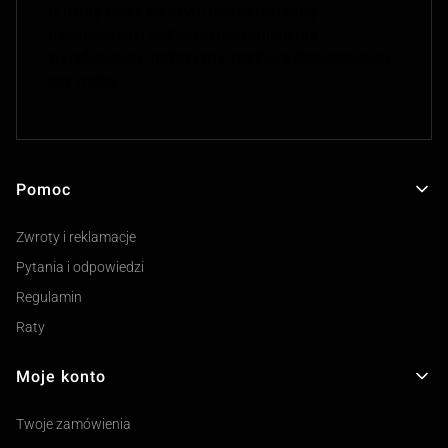
(Luxury Box), co czyni naszą biżuterię
luksusowym i gotowym prezentem dla
wyjątkowego mężczyzny, partnera biznesowego
czy męża
Pomoc
Linki w stopce
Zwroty i reklamacje
Pytania i odpowiedzi
Regulamin
Raty
Moje konto
Twoje zamówienia