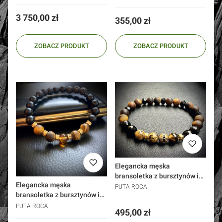
Cena
3 750,00 zł
Cena
355,00 zł
ZOBACZ PRODUKT
ZOBACZ PRODUKT
Elegancka męska
bransoletka z bursztynów i
Elegancka męska
kamieni Orion srebro 925
PUTA ROCA
bransoletka z bursztynów i
złoto 24k
kamieni srebro 925 złoto 24k
PUTA ROCA
Cena
495,00 zł