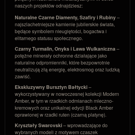
naszych projektów odnajdziesz:
Naturalne Czarne Diamenty, Szafiry i Rubiny
–
najszlachetniejsze kamienie jubilerskie świata,
będące symbolem nieugiętości, bogactwa i
elitarnego statusu społecznego.
Czarny Turmalin, Onyks i Lawa Wulkaniczna
–
potężne minerały ochronne działające jako
naturalne odpromienniki, które bezpowrotnie
neutralizują złą energię, elektrosmog oraz ludzką
zawiść.
Ekskluzywny Bursztyn Bałtycki
–
wykorzystywany w nowoczesnej kolekcji Modern
Amber, w tym w rzadkich odmianach mleczno-
kremowych oraz unikalnej edycji Black Amber
oprawionej w rzadki ruten (czarną platynę).
Kryształy Swarovski
– wprowadzające do
wybranych modeli z motywem czaszek