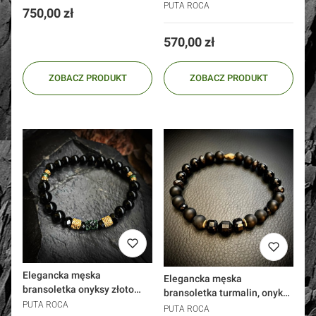
kryształy Swarovski srebro
PUTA ROCA
Cena
750,00 zł
925 złoto 24k
Cena
570,00 zł
ZOBACZ PRODUKT
ZOBACZ PRODUKT
Elegancka męska
Elegancka męska
bransoletka onyksy złoto
bransoletka turmalin, onyks,
585 Swarovski zielona
PUTA ROCA
srebro 95
PUTA ROCA