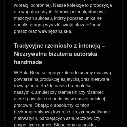
wibracji ochronnej. Nasze kolekcje to propozycja
dla współczesnych liderów, przedsiębiorców i
mężczyzn sukcesu, którzy poprzez unikalne
dodatki pragną wyrazić swoją niezależność,
prestiż oraz wewnętrzną siłę.
Tradycyjne rzemiosło z intencją –
Niezrywalna biżuteria autorska
handmade
W Puta Roca kategorycznie odrzucamy masową,
powtarzalną produkcję azjatycką oraz nietrwałe
rozwiązania. Każda nasza bransoletka,
naszyjnik, amulet czy rzemieślniczy różaniec
męski powstaje od podstaw w naszej polskiej
pracowni. Dbając o absolutny komfort i
bezkompromisową trwałość, zrezygnowaliśmy z
nietrwałych, parciejących sznureczków czy
pospolitych gumek. Stosujemy autorskie,