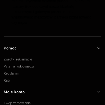
minimalistycznym czarnym pudełku jubilerskim
(Luxury Box), co czyni naszą biżuterię
luksusowym i gotowym prezentem dla
wyjątkowego mężczyzny, partnera biznesowego
czy męża
Pomoc
Linki w stopce
Zwroty i reklamacje
Pytania i odpowiedzi
Regulamin
Raty
Moje konto
Twoje zamówienia