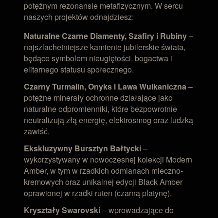
potężnym rezonansie metafizycznym. W sercu
naszych projektów odnajdziesz:
Naturalne Czarne Diamenty, Szafiry i Rubiny
–
najszlachetniejsze kamienie jubilerskie świata,
będące symbolem nieugiętości, bogactwa i
elitarnego statusu społecznego.
Czarny Turmalin, Onyks i Lawa Wulkaniczna
–
potężne minerały ochronne działające jako
naturalne odpromienniki, które bezpowrotnie
neutralizują złą energię, elektrosmog oraz ludzką
zawiść.
Ekskluzywny Bursztyn Bałtycki
–
wykorzystywany w nowoczesnej kolekcji Modern
Amber, w tym w rzadkich odmianach mleczno-
kremowych oraz unikalnej edycji Black Amber
oprawionej w rzadki ruten (czarną platynę).
Kryształy Swarovski
– wprowadzające do