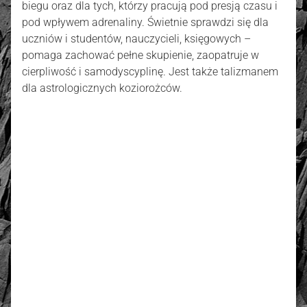
biegu oraz dla tych, którzy pracują pod presją czasu i
pod wpływem adrenaliny. Świetnie sprawdzi się dla
uczniów i studentów, nauczycieli, księgowych –
pomaga zachować pełne skupienie, zaopatruje w
cierpliwość i samodyscyplinę. Jest także talizmanem
dla astrologicznych koziorożców.
złoto / srebro:
Metal szlachetny
Złoto 585
Oceń i opisz
3.67
Liczba ocen: 3