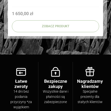
Cena
1 650,00 zł
ZOBACZ PRODUKT
Łatwe
Bezpieczne
Nagradzamy
zwroty
zakupy
klientów
14 dni bez
Wszystkie dane i
Specjalne
podania
płatności są
prezenty dla
przyczyny *za
zabezpieczone
stałych klientów
wyjątkiem