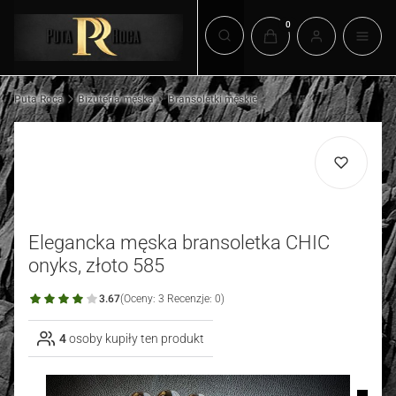
Produkty w koszyku: 0.
Otwórz wyszukiwarkę
Puta Roca
Biżuteria męska
Bransoletki męskie
Elegancka męska bransoletka CHIC
onyks, złoto 585
3.67
(Oceny: 3 Recenzje: 0)
4
osoby kupiły ten produkt