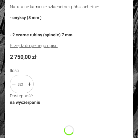
Naturalne kamienie szlachetne i półszlachetne:
- onyksy (8 mm )
- 2 czarne rubiny (spinele) 7 mm
Przejdź do pełnego opisu
Cena
2 750,00 zł
Ilość
szt.
Dostępność:
na wyczerpaniu
Wybierz wariant produktu:
Poszczególne warianty mogą różnić się ceną
*
Rozmiar