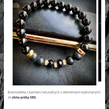
Bransoletka z kamieni naturalnych
z elementami wykonanymi
ze
złota próby 585.