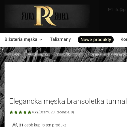
info@pu
Biżuteria męska
Talizmany
Ko
Nowe produkty
Puta Roca
Biżuteria męska
Bransoletki męskie
Elegancka męska bransolet
Elegancka męska bransoletka turmali
4.72
(Oceny: 20 Recenzje: 0)
31
osób kupiło ten produkt