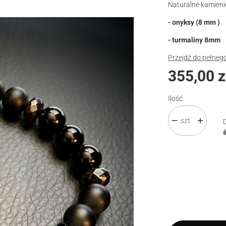
Naturalne kamienie
- onyksy (8 mm )
- turmaliny 8mm
Przejdź do pełneg
Cena
355,00 z
Ilość
szt.
Wybierz wariant pro
Poszczególne waria
*
Rozmiar
Wybierz