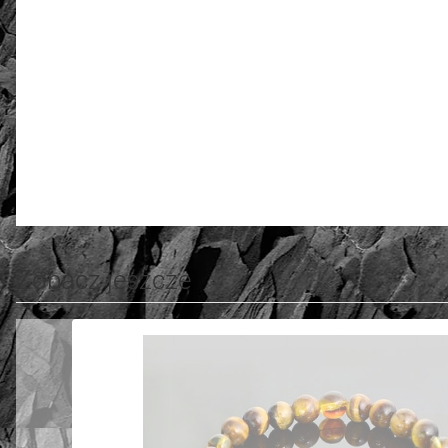
złoto / srebro:
Metal szlachetny
4.72
Liczba ocen: 20
Zobacz jeszcze