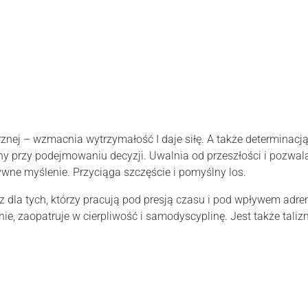
znej – wzmacnia wytrzymałość I daje siłę. A także determinacj
y przy podejmowaniu decyzji. Uwalnia od przeszłości i pozwala
wne myślenie. Przyciąga szczęście i pomyślny los.
az dla tych, którzy pracują pod presją czasu i pod wpływem adre
e, zaopatruje w cierpliwość i samodyscyplinę. Jest także tali