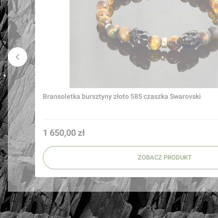
Bransoletka bursztyny złoto 585 czaszka Swarovski
Cena
1 650,00 zł
ZOBACZ PRODUKT