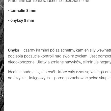
Naturalne kamienie szlachetne i półszlachetne:
- turmalin 8 mm
- onyksy 8 mm
Onyks
– czarny kamień półszlachetny, kamień siły wewnętr
pogłębia poczucie kontroli nad swoim życiem. Jest pomocn
niedokończone. Ułatwia zmianę nawyków, eliminuje negaty
Idealnie nadaje się dla osób, które cały czas są w biegu or
nauczycieli, księgowych – pomaga zachować pełne skupieni