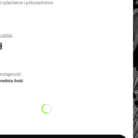
 szlachetne i półszlachetne:
o opisu
ł
Dostępność:
średnia ilość
duktu:
nty mogą różnić się ceną