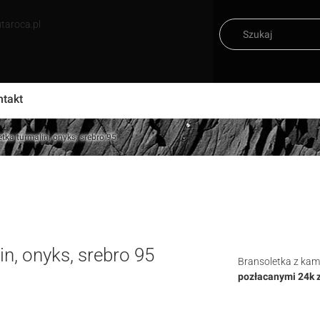
taroca.pl
ntakt
ka turmalin, onyks, srebro 95
n, onyks, srebro 95
Bransoletka z kam
pozłacanymi 24k z