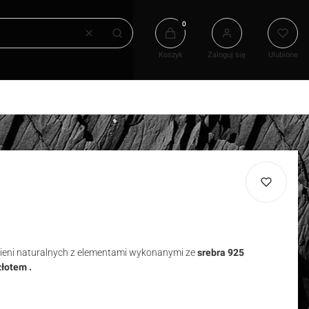
Produkty w koszyku: 0. Zobacz
Wyczyść
Szukaj
Koszyk
Zaloguj się
Ulubione
ieni naturalnych
z elementami wykonanymi ze
srebra 925
łotem .