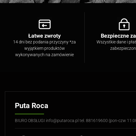
Łatwe zwroty
Bezpieczne z
14 dni bez podania przyczyny *za
Wszystkie dane i pła
wyjątkiem produktów
zabezpieczo
wykonywanych na zamówienie
Puta Roca
BIURO OBSŁUGI info@putaroca.pl tel. 881619600 (pon-czw 11: