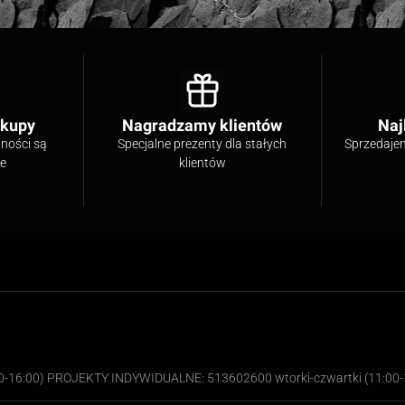
akupy
Nagradzamy klientów
Naj
tności są
Specjalne prezenty dla stałych
Sprzedaje
ne
klientów
00-16:00) PROJEKTY INDYWIDUALNE: 513602600 wtorki-czwartki (11:00-