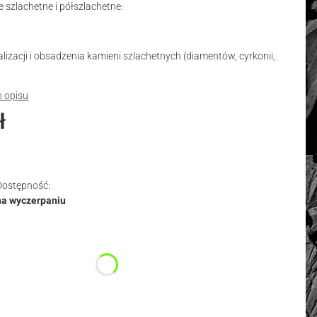
 szlachetne i półszlachetne:
izacji i obsadzenia kamieni szlachetnych (diamentów, cyrkonii,
)
o opisu
ł
Dostępność:
na wyczerpaniu
duktu:
nty mogą różnić się ceną