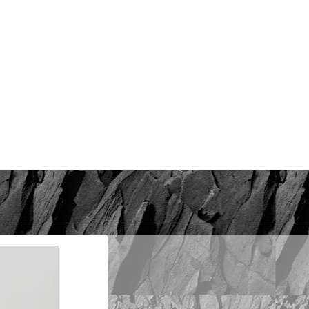
Srebro 925, pozłacane 2 warstwami 