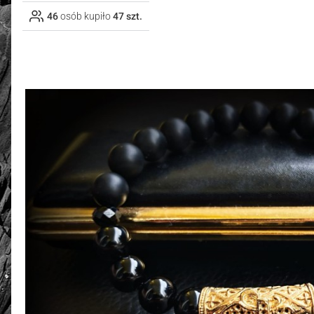
46
osób kupiło
47 szt.