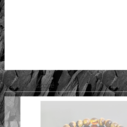
złoto / srebro:
Metal szlachetny
5.00
Liczba ocen: 36
Zobacz jeszcze