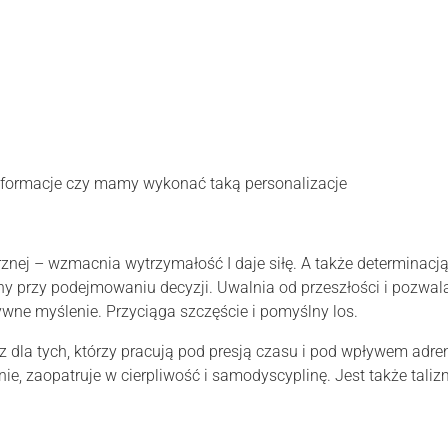
informacje czy mamy wykonać taką personalizacje
znej – wzmacnia wytrzymałość I daje siłę. A także determinacj
y przy podejmowaniu decyzji. Uwalnia od przeszłości i pozwala
wne myślenie. Przyciąga szczęście i pomyślny los.
az dla tych, którzy pracują pod presją czasu i pod wpływem adre
e, zaopatruje w cierpliwość i samodyscyplinę. Jest także tali