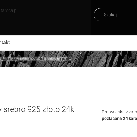
taroca.pl
ntakt
tka onyksy srebro 925 złoto 24k Raphsody
 srebro 925 złoto 24k
Bransoletka z kam
pozłacana 24 ka