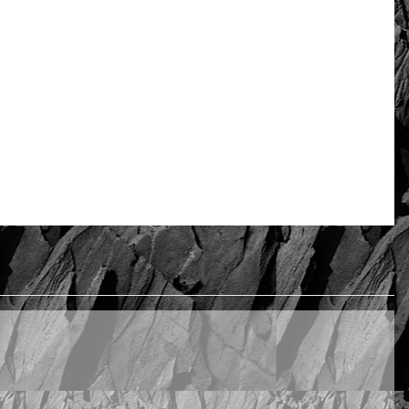
-18 k złota
Oceń i opisz