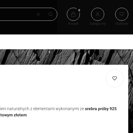
Produkty w koszyku: 0. Zobacz
Wyczyść
Szukaj
Koszyk
Zaloguj się
Ulubione
ieni naturalnych
z elementami wykonanymi ze
srebra próby 925
ratowym złotem