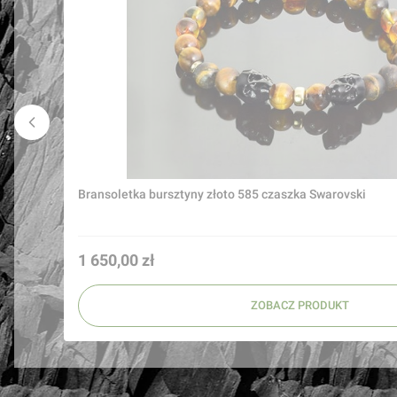
Bransoletka bursztyny złoto 585 czaszka Swarovski
Cena
1 650,00 zł
ZOBACZ PRODUKT