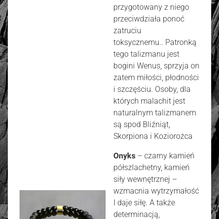
przygotowany z niego
przeciwdziała ponoć
zatruciu
toksycznemu.. Patronką
tego talizmanu jest
bogini Wenus, sprzyja on
zatem miłości, płodności
i szczęściu. Osoby, dla
których malachit jest
naturalnym talizmanem
są spod Bliźniąt,
Skorpiona i Koziorożca
Onyks
– czarny kamień
półszlachetny, kamień
siły wewnętrznej –
wzmacnia wytrzymałość
I daje siłę. A także
determinacją,