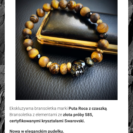
Ekskluzywna bransoletka marki
Puta Roca z czaszką
.
Bransoletka z elementami ze
złota próby 585,
certyfikowanymi kryształami Swarovski.
Nowa w eleganckim pudełku.