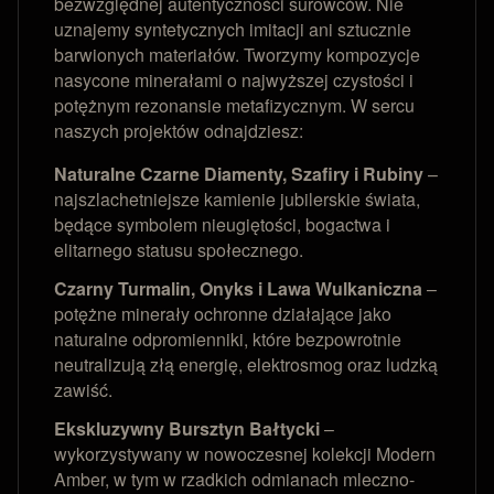
bezwzględnej autentyczności surowców. Nie
uznajemy syntetycznych imitacji ani sztucznie
barwionych materiałów. Tworzymy kompozycje
nasycone minerałami o najwyższej czystości i
potężnym rezonansie metafizycznym. W sercu
naszych projektów odnajdziesz:
Naturalne Czarne Diamenty, Szafiry i Rubiny
–
najszlachetniejsze kamienie jubilerskie świata,
będące symbolem nieugiętości, bogactwa i
elitarnego statusu społecznego.
Czarny Turmalin, Onyks i Lawa Wulkaniczna
–
potężne minerały ochronne działające jako
naturalne odpromienniki, które bezpowrotnie
neutralizują złą energię, elektrosmog oraz ludzką
zawiść.
Ekskluzywny Bursztyn Bałtycki
–
wykorzystywany w nowoczesnej kolekcji Modern
Amber, w tym w rzadkich odmianach mleczno-