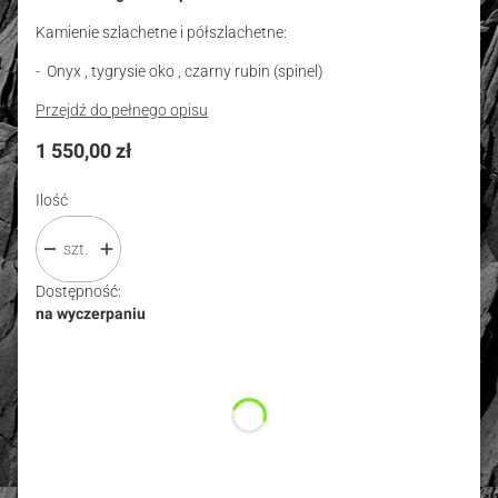
Kamienie szlachetne i półszlachetne:
- Onyx , tygrysie oko , czarny rubin (spinel)
Przejdź do pełnego opisu
Cena
1 550,00 zł
Ilość
szt.
Dostępność:
na wyczerpaniu
Wybierz wariant produktu:
Poszczególne warianty mogą różnić się ceną
*
Rozmiar
Wybierz