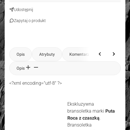
Udostępnij
Zapytaj o produkt
Opis
Atrybuty
Komentarze
Opis
<?xml encoding="utf-8" ?>
Ekskluzywna
bransoletka marki
Puta
Roca z czaszką
.
Bransoletka