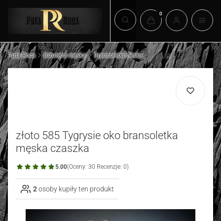
Produkty w koszyku: 0.
Otwórz wyszukiwarkę
Puta Roca
Biżuteria męska
Bransoletki męskie
złoto 585 Tygrysie oko bransoletka
męska czaszka
5.00
(Oceny: 30 Recenzje: 0)
2
osoby kupiły ten produkt