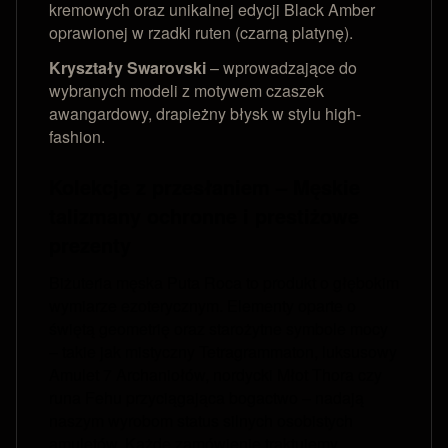
kremowych oraz unikalnej edycji Black Amber
oprawionej w rzadki ruten (czarną platynę).
Kryształy Swarovski
– wprowadzające do
wybranych modeli z motywem czaszek
awangardowy, drapieżny błysk w stylu high-
fashion.
Kolekcje z przesłaniem – Męskie
talizmany ochronne i prestiżowe
prezenty
Biżuteria męska Puta Roca to produkt o głębokim
wymiarze ezoterycznym. Elementy oparte o
świętą geometrię oraz starożytne symbole mocy
– takie jak mistyczny Tetragrammaton, luksusowy
Amulet 7 Archaniołów, nordycki Młot Thora czy
runa Fehu przyciągająca bogactwo – nadają
naszym wyrobom status silnych osobistych
amuletów. Każde zamówienie traktujemy