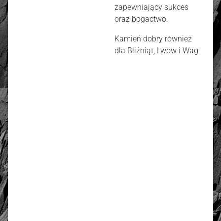
zapewniający sukces
oraz bogactwo.
Kamień dobry również
dla Bliźniąt, Lwów i Wag
złoto / srebro:
Metal szlachetny
Złoto 585