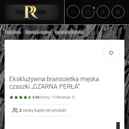
Produkty w koszyku: 0.
Otwórz wyszukiwarkę
Puta Roca
Biżuteria męska
Bransoletki męskie
Ekskluzywna bransoletka męska
czaszki „CZARNA PERŁA”
4.50
(Oceny: 15 Recenzje: 0)
2
osoby kupiły ten produkt