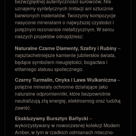
bezwzględnej autentyczności surowców. Nie
uznajemy syntetycznych imitacji ani sztucznie
barwionych materiałów. Tworzymy kompozycje
nasycone minerałami o najwyższej czystości i
potężnym rezonansie metafizycznym. W sercu
naszych projektów odnajdziesz:
Naturalne Czarne Diamenty, Szafiry i Rubiny
–
najszlachetniejsze kamienie jubilerskie świata,
będące symbolem nieugiętości, bogactwa i
elitarnego statusu społecznego.
Czarny Turmalin, Onyks i Lawa Wulkaniczna
–
potężne minerały ochronne działające jako
naturalne odpromienniki, które bezpowrotnie
neutralizują złą energię, elektrosmog oraz ludzką
zawiść.
Ekskluzywny Bursztyn Bałtycki
–
wykorzystywany w nowoczesnej kolekcji Modern
Amber, w tym w rzadkich odmianach mleczno-