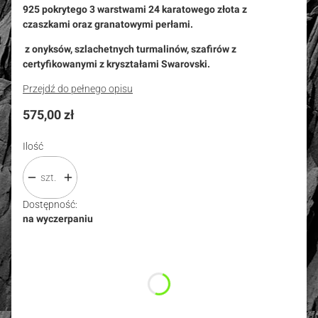
925 pokrytego 3 warstwami 24 karatowego złota z
czaszkami oraz granatowymi perłami.
z onyksów, szlachetnych turmalinów, szafirów z
certyfikowanymi z kryształami Swarovski.
Przejdź do pełnego opisu
Cena
575,00 zł
Ilość
szt.
Dostępność:
na wyczerpaniu
Wybierz wariant produktu:
Poszczególne warianty mogą różnić się ceną
*
Rozmiar
Wybierz