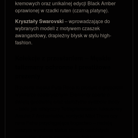
kremowych oraz unikalnej edycji Black Amber
oprawionej w rzadki ruten (czarną platynę).
Kryształy Swarovski
– wprowadzające do
wybranych modeli z motywem czaszek
awangardowy, drapieżny błysk w stylu high-
fashion.
Kolekcje z przesłaniem – Męskie
talizmany ochronne i prestiżowe
prezenty
Biżuteria męska Puta Roca to produkt o głębokim
wymiarze ezoterycznym. Elementy oparte o
świętą geometrię oraz starożytne symbole mocy
– takie jak mistyczny Tetragrammaton, luksusowy
Amulet 7 Archaniołów, nordycki Młot Thora czy
runa Fehu przyciągająca bogactwo – nadają
naszym wyrobom status silnych osobistych
amuletów. Każde zamówienie traktujemy