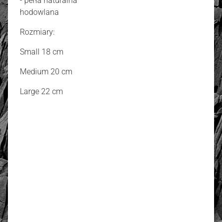
- perła naturalna
hodowlana
Rozmiary:
Small 18 cm
Medium 20 cm
Large 22 cm
złoto / srebro:
Metal szlachetny
Złoto 585