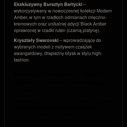
Ekskluzywny Bursztyn Bałtycki
–
wykorzystywany w nowoczesnej kolekcji Modern
Amber, w tym w rzadkich odmianach mleczno-
kremowych oraz unikalnej edycji Black Amber
oprawionej w rzadki ruten (czarną platynę).
Kryształy Swarovski
– wprowadzające do
wybranych modeli z motywem czaszek
awangardowy, drapieżny błysk w stylu high-
fashion.
Kolekcje z przesłaniem – Męskie
talizmany ochronne i prestiżowe
prezenty
Biżuteria męska Puta Roca to produkt o głębokim
wymiarze ezoterycznym. Elementy oparte o
świętą geometrię oraz starożytne symbole mocy
– takie jak mistyczny Tetragrammaton, luksusowy