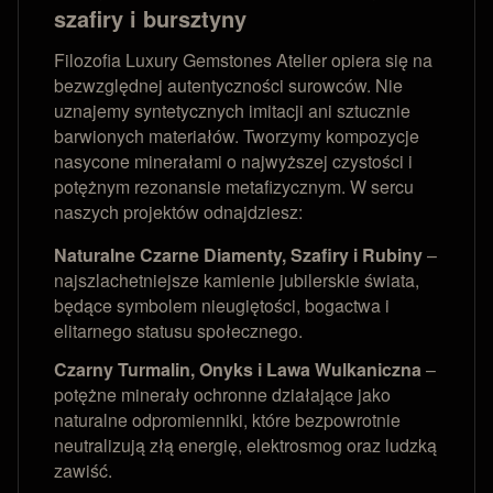
szafiry i bursztyny
Filozofia Luxury Gemstones Atelier opiera się na
bezwzględnej autentyczności surowców. Nie
uznajemy syntetycznych imitacji ani sztucznie
barwionych materiałów. Tworzymy kompozycje
nasycone minerałami o najwyższej czystości i
potężnym rezonansie metafizycznym. W sercu
naszych projektów odnajdziesz:
Naturalne Czarne Diamenty, Szafiry i Rubiny
–
najszlachetniejsze kamienie jubilerskie świata,
będące symbolem nieugiętości, bogactwa i
elitarnego statusu społecznego.
Czarny Turmalin, Onyks i Lawa Wulkaniczna
–
potężne minerały ochronne działające jako
naturalne odpromienniki, które bezpowrotnie
neutralizują złą energię, elektrosmog oraz ludzką
zawiść.