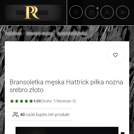
Produkty w koszyku: 0.
Otwórz wyszukiwarkę
Puta Roca
Biżuteria męska
Bransoletki męskie
Bransoletka męska Hattrick piłka nożna
srebro złoto
5.00
(Oceny: 5 Recenzje: 0)
40
osób kupiło ten produkt