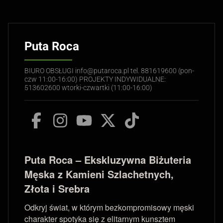
Puta Roca
BIURO OBSŁUGI info@putaroca.pl tel. 881619600 (pon-
czw 11:00-16:00) PROJEKTY INDYWIDUALNE:
513602600 wtorki-czwartki (11:00-16:00)
Puta Roca – Ekskluzywna Biżuteria
Męska z Kamieni Szlachetnych,
Złota i Srebra
Odkryj świat, w którym bezkompromisowy męski
charakter spotyka się z elitarnym kunsztem