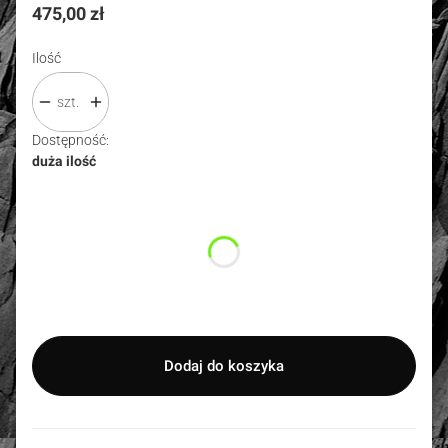
Cena
475,00 zł
Ilość
szt.
Dostępność:
duża ilość
Wybierz wariant produktu:
Poszczególne warianty mogą różnić się ceną
*
Rozmiar
Wybierz
Dodaj do koszyka