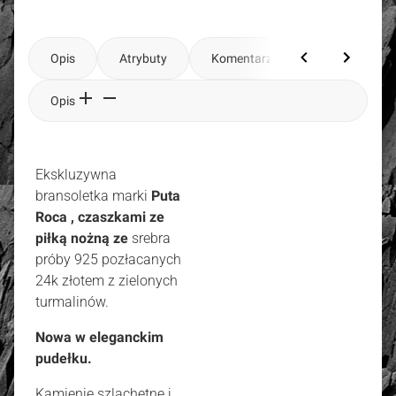
Opis
Atrybuty
Komentarze
Opis
Ekskluzywna
bransoletka marki
Puta
Roca , czaszkami
ze
piłką nożną ze
srebra
próby 925 pozłacanych
24k złotem z zielonych
turmalinów.
Nowa w eleganckim
pudełku.
Kamienie szlachetne i