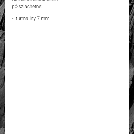
półszlachetne:
- turmaliny 7 mm
złoto / srebro:
Metal szlachetny
Srebro 925, pozłacane 2
warstwami -18 k złota