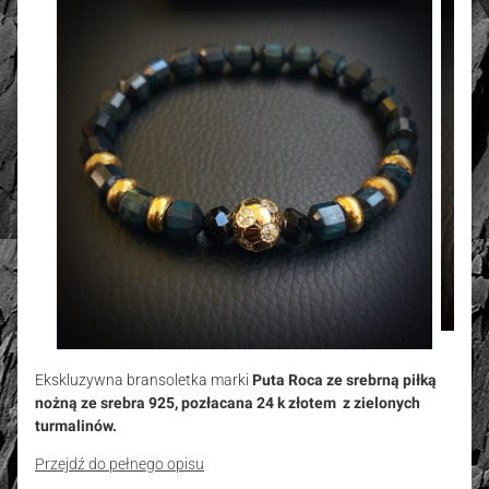
Ekskluzywna bransoletka marki
Puta Roca ze srebrną piłką
nożną ze srebra 925, pozłacana 24 k złotem
z zielonych
turmalinów.
Przejdź do pełnego opisu