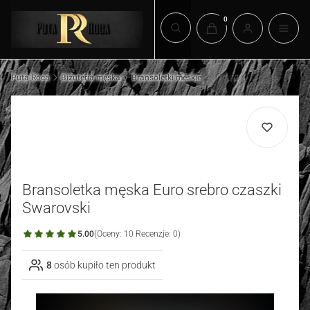
Produkty w koszyku: 0.
Otwórz wyszukiwarkę
Puta Roca
Biżuteria męska
Bransoletki męskie
Bransoletka męska Euro srebro czaszki
Swarovski
5.00
(Oceny: 10 Recenzje: 0)
8
osób kupiło ten produkt