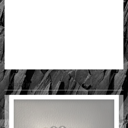
Metal szlachetny
Srebro 925, pozłacane 2
warstwami -18 k złota
5.00
Liczba ocen: 10
Oceń i opisz
Zobacz jeszcze