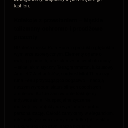
fashion.
Kolekcje z przesłaniem – Męskie
talizmany ochronne i prestiżowe
prezenty
Biżuteria męska Puta Roca to produkt o głębokim
wymiarze ezoterycznym. Elementy oparte o
świętą geometrię oraz starożytne symbole mocy
– takie jak mistyczny Tetragrammaton, luksusowy
Amulet 7 Archaniołów, nordycki Młot Thora czy
runa Fehu przyciągająca bogactwo – nadają
naszym wyrobom status silnych osobistych
amuletów. Każde zamówienie traktujemy
indywidualnie. Na specjalne życzenie
realizujemy projekty na wymiar oraz pełną
personalizację. Całość zamykamy w eleganckim,
minimalistycznym czarnym pudełku jubilerskim
(Luxury Box), co czyni naszą biżuterię