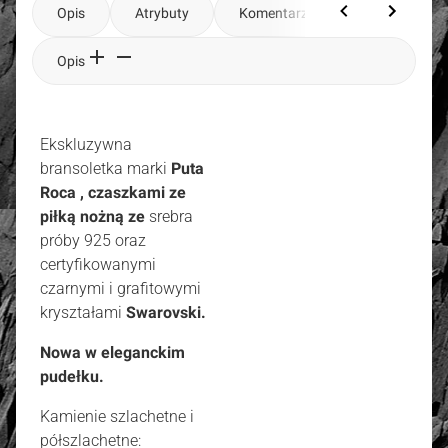
Opis
Atrybuty
Komentarze
Opis
Ekskluzywna
bransoletka marki
Puta
Roca , czaszkami
ze
piłką nożną ze
srebra
próby 925 oraz
certyfikowanymi
czarnymi i grafitowymi
kryształami
Swarovski.
Nowa w eleganckim
pudełku.
Kamienie szlachetne i
półszlachetne: