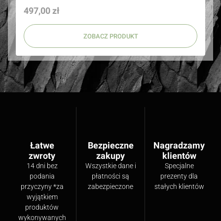
Cena
497,00 zł
ZOBACZ PRODUKT
Łatwe
Bezpieczne
Nagradzamy
zwroty
zakupy
klientów
14 dni bez
Wszystkie dane i
Specjalne
podania
płatności są
prezenty dla
przyczyny *za
zabezpieczone
stałych klientów
wyjątkiem
produktów
wykonywanych