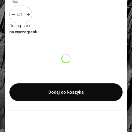
Ilość
szt.
Dostępność:
na wyczerpaniu
Wybierz wariant produktu:
Poszczególne warianty mogą różnić się ceną
*
Rozmiar
Wybierz
Dodaj do koszyka