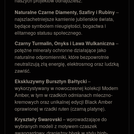
naszych projektów odnajdziesz:
Naturalne Czarne Diamenty, Szafiry i Rubiny
–
najszlachetniejsze kamienie jubilerskie świata,
będące symbolem nieugiętości, bogactwa i
elitarnego statusu społecznego.
Czarny Turmalin, Onyks i Lawa Wulkaniczna
–
potężne minerały ochronne działające jako
naturalne odpromienniki, które bezpowrotnie
neutralizują złą energię, elektrosmog oraz ludzką
zawiść.
Ekskluzywny Bursztyn Bałtycki
–
wykorzystywany w nowoczesnej kolekcji Modern
Amber, w tym w rzadkich odmianach mleczno-
kremowych oraz unikalnej edycji Black Amber
oprawionej w rzadki ruten (czarną platynę).
Kryształy Swarovski
– wprowadzające do
wybranych modeli z motywem czaszek
awangardowy, drapieżny błysk w stylu high-