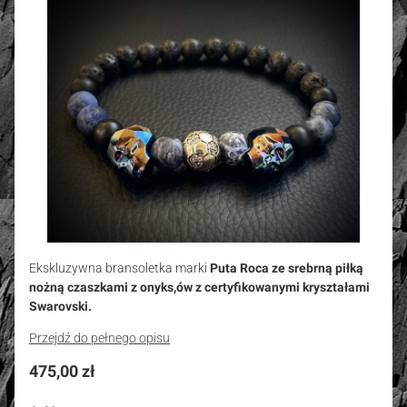
Ekskluzywna bransoletka marki
Puta Roca ze srebrną piłką
nożną czaszkami
z onyks,ów z certyfikowanymi kryształami
Swarovski.
Przejdź do pełnego opisu
Cena
475,00 zł