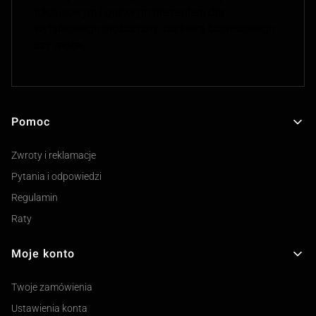
luksusowym i gotowym prezentem dla
wyjątkowego mężczyzny, partnera biznesowego
czy męża
Pomoc
Linki w stopce
Zwroty i reklamacje
Pytania i odpowiedzi
Regulamin
Raty
Moje konto
Twoje zamówienia
Ustawienia konta