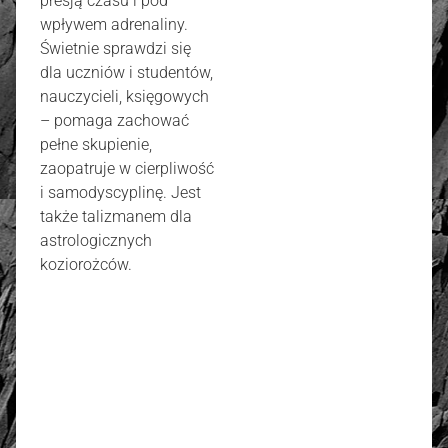
presją czasu i pod
wpływem adrenaliny.
Świetnie sprawdzi się
dla uczniów i studentów,
nauczycieli, księgowych
– pomaga zachować
pełne skupienie,
zaopatruje w cierpliwość
i samodyscyplinę. Jest
także talizmanem dla
astrologicznych
koziorożców.
złoto / srebro: