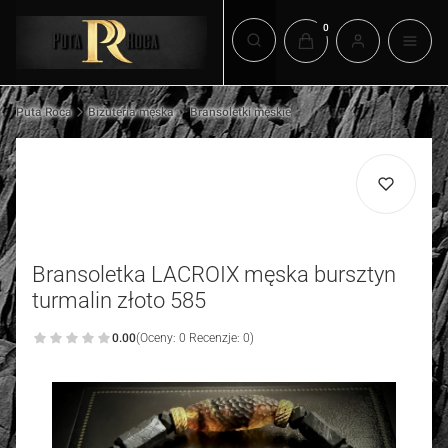
Produkty w koszyku: 0.
Otwórz wyszukiwarkę
Puta Roca
Biżuteria męska
Bransoletki męskie
Bransoletka LACROIX męska bursztyn
turmalin złoto 585
0.00
(Oceny: 0 Recenzje: 0)