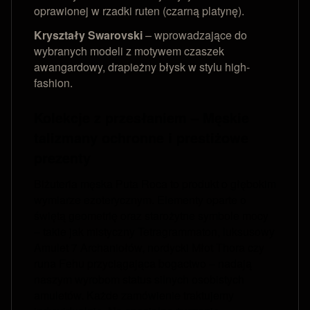
oprawionej w rzadki ruten (czarną platynę).
Kryształy Swarovski
– wprowadzające do
wybranych modeli z motywem czaszek
awangardowy, drapieżny błysk w stylu high-
fashion.
Kolekcje z przesłaniem – Męskie
talizmany ochronne i prestiżowe
prezenty
Biżuteria męska Puta Roca to produkt o głębokim
wymiarze ezoterycznym. Elementy oparte o
świętą geometrię oraz starożytne symbole mocy
– takie jak mistyczny Tetragrammaton, luksusowy
Amulet 7 Archaniołów, nordycki Młot Thora czy
runa Fehu przyciągająca bogactwo – nadają
naszym wyrobom status silnych osobistych
amuletów. Każde zamówienie traktujemy