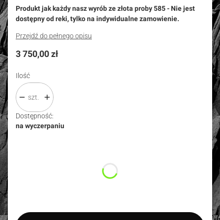
Produkt jak każdy nasz wyrób ze złota proby 585 - Nie jest
dostępny od reki, tylko na indywidualne zamowienie.
Przejdź do pełnego opisu
Cena
3 750,00 zł
Ilość
szt.
Dostępność:
na wyczerpaniu
Wybierz wariant produktu:
Poszczególne warianty mogą różnić się ceną
*
Rozmiar
Wybierz