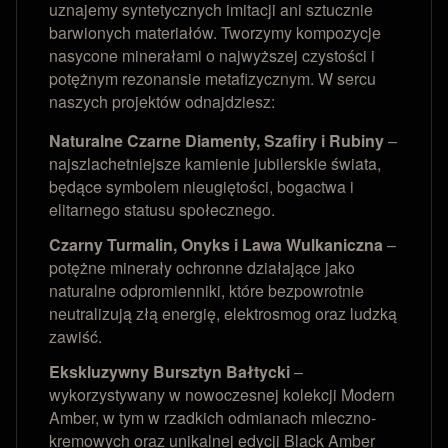
uznajemy syntetycznych imitacji ani sztucznie
barwionych materiałów. Tworzymy kompozycje
nasycone minerałami o najwyższej czystości i
potężnym rezonansie metafizycznym. W sercu
naszych projektów odnajdziesz:
Naturalne Czarne Diamenty, Szafiry i Rubiny
–
najszlachetniejsze kamienie jubilerskie świata,
będące symbolem nieugiętości, bogactwa i
elitarnego statusu społecznego.
Czarny Turmalin, Onyks i Lawa Wulkaniczna
–
potężne minerały ochronne działające jako
naturalne odpromienniki, które bezpowrotnie
neutralizują złą energię, elektrosmog oraz ludzką
zawiść.
Ekskluzywny Bursztyn Bałtycki
–
wykorzystywany w nowoczesnej kolekcji Modern
Amber, w tym w rzadkich odmianach mleczno-
kremowych oraz unikalnej edycji Black Amber