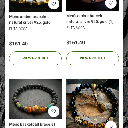
Men's amber bracelet,
Men's amber bracelet,
natural silver 925, gold (1)
natural silver 925, gold
PUTA ROCA
PUTA ROCA
Price
$161.40
Price
$161.40
VIEW PRODUCT
VIEW PRODUCT
Men's basketball bracelet