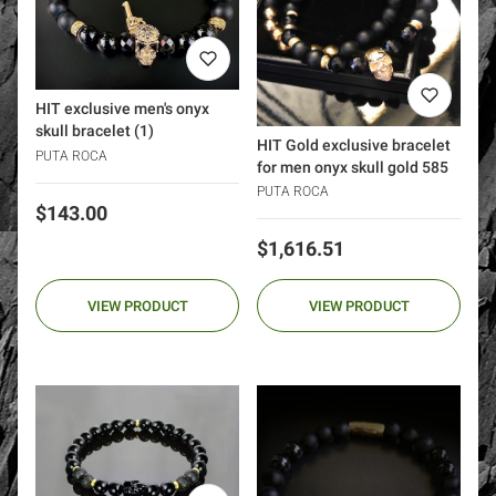
HIT exclusive men's onyx
skull bracelet (1)
HIT Gold exclusive bracelet
PUTA ROCA
for men onyx skull gold 585
PUTA ROCA
Price
$143.00
Price
$1,616.51
VIEW PRODUCT
VIEW PRODUCT