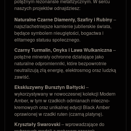
potężnym rezonansie metafizycznym. W sercu
naszych projektów odnajdziesz:
Naturalne Czarne Diamenty, Szafiry i Rubiny
–
najszlachetniejsze kamienie jubilerskie świata,
będące symbolem nieugiętości, bogactwa i
elitarnego statusu społecznego.
Czarny Turmalin, Onyks i Lawa Wulkaniczna
–
potężne minerały ochronne działające jako
naturalne odpromienniki, które bezpowrotnie
neutralizują złą energię, elektrosmog oraz ludzką
zawiść.
Ekskluzywny Bursztyn Bałtycki
–
wykorzystywany w nowoczesnej kolekcji Modern
Amber, w tym w rzadkich odmianach mleczno-
kremowych oraz unikalnej edycji Black Amber
oprawionej w rzadki ruten (czarną platynę).
Kryształy Swarovski
– wprowadzające do
wybranych modeli z motywem czaszek