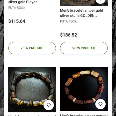
silver gold Player
PUTA ROCA
Men's bracelet amber gold
silver skulls GOLDEN
Price
$115.64
WARRIOR dagger
PUTA ROCA
Price
$186.52
VIEW PRODUCT
VIEW PRODUCT
Men's bracelet amber natural