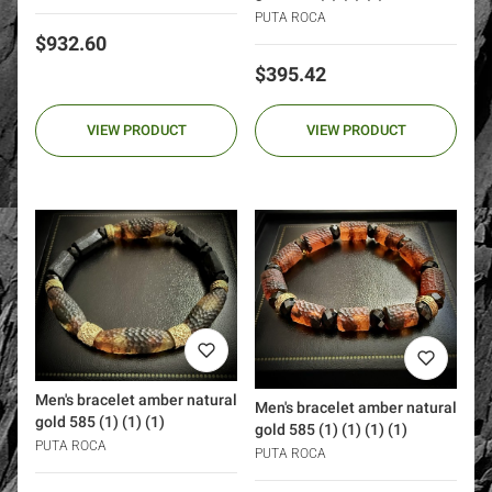
PUTA ROCA
Price
$932.60
Price
$395.42
VIEW PRODUCT
VIEW PRODUCT
Men's bracelet amber natural
Men's bracelet amber natural
gold 585 (1) (1) (1)
gold 585 (1) (1) (1) (1)
PUTA ROCA
PUTA ROCA