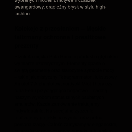
awangardowy, drapieżny błysk w stylu high-
fashion.
Kolekcje z przesłaniem – Męskie
talizmany ochronne i prestiżowe
prezenty
Biżuteria męska Puta Roca to produkt o głębokim
wymiarze ezoterycznym. Elementy oparte o
świętą geometrię oraz starożytne symbole mocy
– takie jak mistyczny Tetragrammaton, luksusowy
Amulet 7 Archaniołów, nordycki Młot Thora czy
runa Fehu przyciągająca bogactwo – nadają
naszym wyrobom status silnych osobistych
amuletów. Każde zamówienie traktujemy
indywidualnie. Na specjalne życzenie
realizujemy projekty na wymiar oraz pełną
personalizację. Całość zamykamy w eleganckim,
minimalistycznym czarnym pudełku jubilerskim