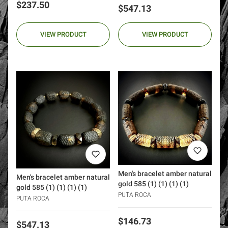
Price
$237.50
Price
$547.13
VIEW PRODUCT
VIEW PRODUCT
Men's bracelet amber natural
Men's bracelet amber natural
gold 585 (1) (1) (1) (1)
gold 585 (1) (1) (1) (1)
PUTA ROCA
PUTA ROCA
Price
$146.73
Price
$547.13