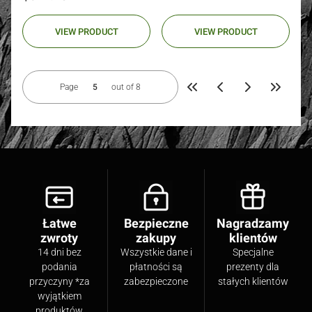
VIEW PRODUCT
VIEW PRODUCT
Page
out of 8
Return to the first product pag
Go to the
Łatwe
Bezpieczne
Nagradzamy
zwroty
zakupy
klientów
14 dni bez
Wszystkie dane i
Specjalne
podania
płatności są
prezenty dla
przyczyny *za
zabezpieczone
stałych klientów
wyjątkiem
produktów