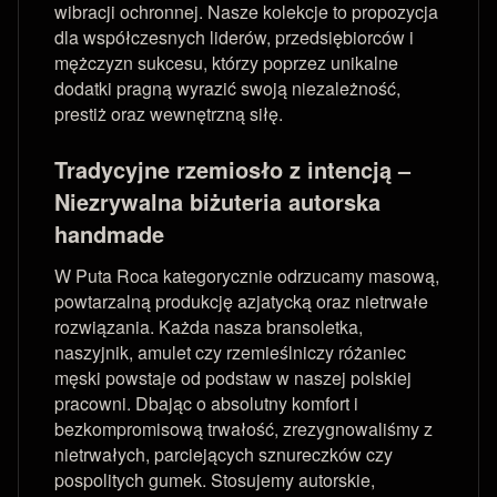
wibracji ochronnej. Nasze kolekcje to propozycja
dla współczesnych liderów, przedsiębiorców i
mężczyzn sukcesu, którzy poprzez unikalne
dodatki pragną wyrazić swoją niezależność,
prestiż oraz wewnętrzną siłę.
Tradycyjne rzemiosło z intencją –
Niezrywalna biżuteria autorska
handmade
W Puta Roca kategorycznie odrzucamy masową,
powtarzalną produkcję azjatycką oraz nietrwałe
rozwiązania. Każda nasza bransoletka,
naszyjnik, amulet czy rzemieślniczy różaniec
męski powstaje od podstaw w naszej polskiej
pracowni. Dbając o absolutny komfort i
bezkompromisową trwałość, zrezygnowaliśmy z
nietrwałych, parciejących sznureczków czy
pospolitych gumek. Stosujemy autorskie,