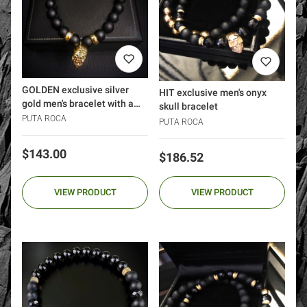
GOLDEN exclusive silver
HIT exclusive men's onyx
gold men's bracelet with a
skull bracelet
skull
PUTA ROCA
PUTA ROCA
Price
$143.00
Price
$186.52
VIEW PRODUCT
VIEW PRODUCT