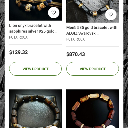
Lion onyx bracelet with
Men's 585 gold bracelet with
sapphires silver 925 gold
ALGIZ Swarovski
24k
PUTA ROCA
tourmalines
PUTA ROCA
Price
$129.32
Price
$870.43
VIEW PRODUCT
VIEW PRODUCT