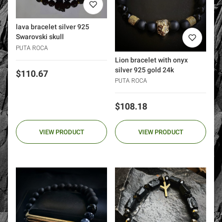
lava bracelet silver 925
Swarovski skull
PUTA ROCA
Lion bracelet with onyx
silver 925 gold 24k
Price
$110.67
PUTA ROCA
Price
$108.18
VIEW PRODUCT
VIEW PRODUCT