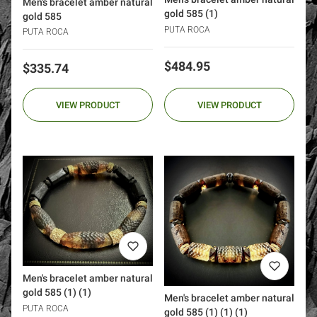
Men's bracelet amber natural
gold 585 (1)
gold 585
PUTA ROCA
PUTA ROCA
Price
$484.95
Price
$335.74
VIEW PRODUCT
VIEW PRODUCT
Men's bracelet amber natural
gold 585 (1) (1)
Men's bracelet amber natural
PUTA ROCA
gold 585 (1) (1) (1)