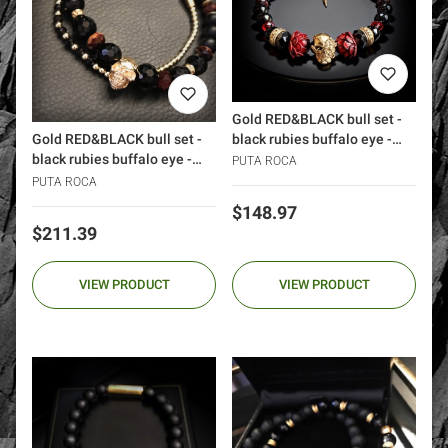
Gold RED&BLACK bull set -
black rubies buffalo eye -
Gold RED&BLACK bull set -
skull bracelet (1)
black rubies buffalo eye -
PUTA ROCA
skull bracelet
PUTA ROCA
Price
$148.97
Price
$211.39
VIEW PRODUCT
VIEW PRODUCT