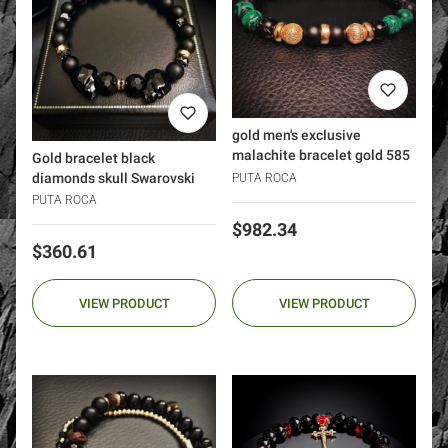
gold men's exclusive
malachite bracelet gold 585
Gold bracelet black
diamonds skull Swarovski
PUTA ROCA
PUTA ROCA
Price
$982.34
Price
$360.61
VIEW PRODUCT
VIEW PRODUCT