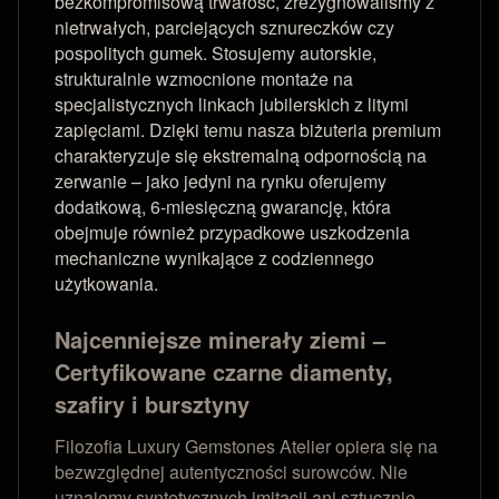
bezkompromisową trwałość, zrezygnowaliśmy z
nietrwałych, parciejących sznureczków czy
pospolitych gumek. Stosujemy autorskie,
strukturalnie wzmocnione montaże na
specjalistycznych linkach jubilerskich z litymi
zapięciami. Dzięki temu nasza biżuteria premium
charakteryzuje się ekstremalną odpornością na
zerwanie – jako jedyni na rynku oferujemy
dodatkową, 6-miesięczną gwarancję, która
obejmuje również przypadkowe uszkodzenia
mechaniczne wynikające z codziennego
użytkowania.
Najcenniejsze minerały ziemi –
Certyfikowane czarne diamenty,
szafiry i bursztyny
Filozofia Luxury Gemstones Atelier opiera się na
bezwzględnej autentyczności surowców. Nie
uznajemy syntetycznych imitacji ani sztucznie