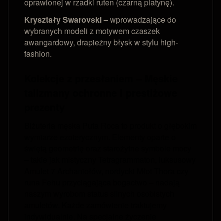
oprawionej w rzadki ruten (czarną platynę).
Kryształy Swarovski
– wprowadzające do
wybranych modeli z motywem czaszek
awangardowy, drapieżny błysk w stylu high-
fashion.
Kolekcje z przesłaniem – Męskie
talizmany ochronne i prestiżowe
prezenty
Biżuteria męska Puta Roca to produkt o głębokim
wymiarze ezoterycznym. Elementy oparte o
świętą geometrię oraz starożytne symbole mocy
– takie jak mistyczny Tetragrammaton, luksusowy
Amulet 7 Archaniołów, nordycki Młot Thora czy
runa Fehu przyciągająca bogactwo – nadają
naszym wyrobom status silnych osobistych
amuletów. Każde zamówienie traktujemy
indywidualnie. Na specjalne życzenie