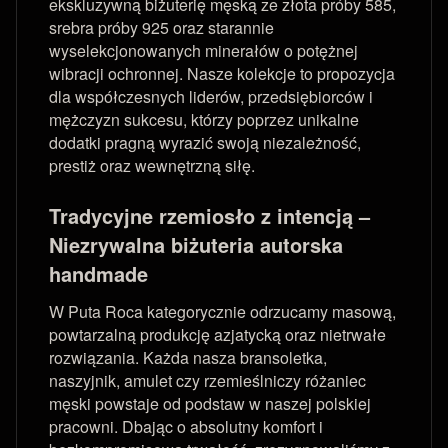
ekskluzywną biżuterię męską ze złota próby 585,
srebra próby 925 oraz starannie
wyselekcjonowanych minerałów o potężnej
wibracji ochronnej. Nasze kolekcje to propozycja
dla współczesnych liderów, przedsiębiorców i
mężczyzn sukcesu, którzy poprzez unikalne
dodatki pragną wyrazić swoją niezależność,
prestiż oraz wewnętrzną siłę.
Tradycyjne rzemiosło z intencją –
Niezrywalna biżuteria autorska
handmade
W Puta Roca kategorycznie odrzucamy masową,
powtarzalną produkcję azjatycką oraz nietrwałe
rozwiązania. Każda nasza bransoletka,
naszyjnik, amulet czy rzemieślniczy różaniec
męski powstaje od podstaw w naszej polskiej
pracowni. Dbając o absolutny komfort i