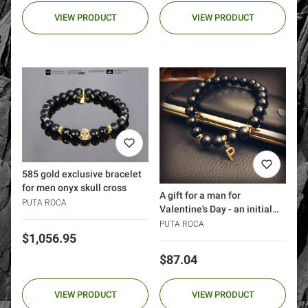
VIEW PRODUCT
VIEW PRODUCT
585 gold exclusive bracelet
for men onyx skull cross
A gift for a man for
PUTA ROCA
Valentine's Day - an initial
monogram bracelet
PUTA ROCA
Price
$1,056.95
Price
$87.04
VIEW PRODUCT
VIEW PRODUCT