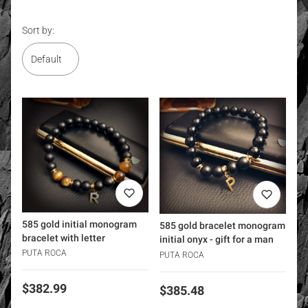
End of filters
List of products
Sort by:
Default
585 gold initial monogram
585 gold bracelet monogram
bracelet with letter
initial onyx - gift for a man
PUTA ROCA
PUTA ROCA
Price
$382.99
Price
$385.48