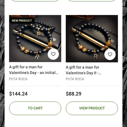
NEW PRODUCT
A gift for a man for
A gift for a man for
Valentine's Day - an initial
Valentine's Day II -
monogram bracelet (1)
monogram initial bracelet
PUTA ROCA
PUTA ROCA
Price
Price
$144.24
$88.29
TO CART
VIEW PRODUCT