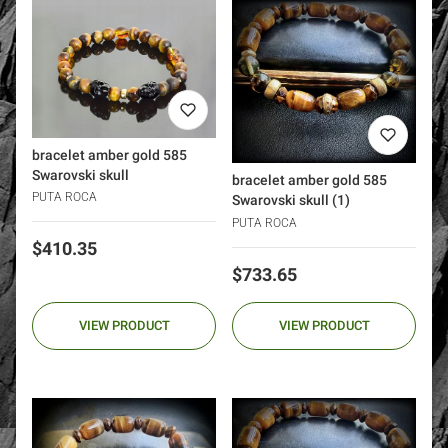
bracelet amber gold 585
Swarovski skull
bracelet amber gold 585
PUTA ROCA
Swarovski skull (1)
PUTA ROCA
Price
$410.35
Price
$733.65
VIEW PRODUCT
VIEW PRODUCT