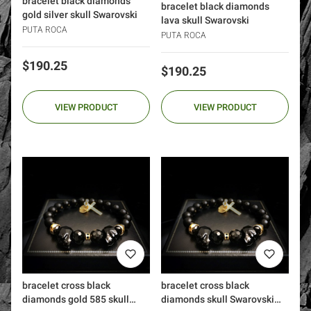
bracelet black diamonds
bracelet black diamonds
gold silver skull Swarovski
lava skull Swarovski
PUTA ROCA
PUTA ROCA
Price
$190.25
Price
$190.25
VIEW PRODUCT
VIEW PRODUCT
bracelet cross black
bracelet cross black
diamonds gold 585 skull
diamonds skull Swarovski