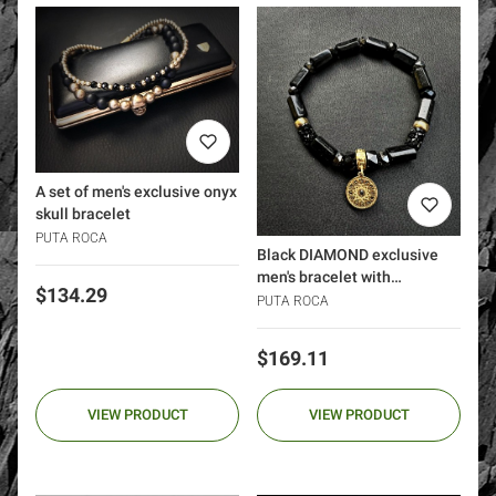
A set of men's exclusive onyx
skull bracelet
PUTA ROCA
Black DIAMOND exclusive
men's bracelet with
Price
$134.29
tourmalines silver 925
PUTA ROCA
Price
$169.11
VIEW PRODUCT
VIEW PRODUCT