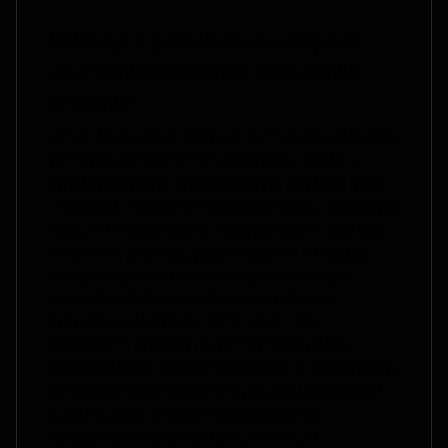
Kolekcje z przesłaniem – Męskie
talizmany ochronne i prestiżowe
prezenty
Biżuteria męska Puta Roca to produkt o głębokim
wymiarze ezoterycznym. Elementy oparte o
świętą geometrię oraz starożytne symbole mocy
– takie jak mistyczny Tetragrammaton, luksusowy
Amulet 7 Archaniołów, nordycki Młot Thora czy
runa Fehu przyciągająca bogactwo – nadają
naszym wyrobom status silnych osobistych
amuletów. Każde zamówienie traktujemy
indywidualnie. Na specjalne życzenie
realizujemy projekty na wymiar oraz pełną
personalizację. Całość zamykamy w eleganckim,
minimalistycznym czarnym pudełku jubilerskim
(Luxury Box), co czyni naszą biżuterię
luksusowym i gotowym prezentem dla