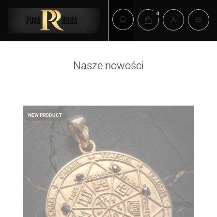
Products in the cart: 0. 
Open search engine
Puta Roca – Ekskluzywna b
Kamienie na
Nasze nowości
ze złota 
NEW PRODUCT