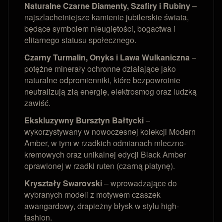
Naturalne Czarne Diamenty, Szafiry i Rubiny
–
najszlachetniejsze kamienie jubilerskie świata,
będące symbolem nieugiętości, bogactwa i
elitarnego statusu społecznego.
Czarny Turmalin, Onyks i Lawa Wulkaniczna
–
potężne minerały ochronne działające jako
naturalne odpromienniki, które bezpowrotnie
neutralizują złą energię, elektrosmog oraz ludzką
zawiść.
Ekskluzywny Bursztyn Bałtycki
–
wykorzystywany w nowoczesnej kolekcji Modern
Amber, w tym w rzadkich odmianach mleczno-
kremowych oraz unikalnej edycji Black Amber
oprawionej w rzadki ruten (czarną platynę).
Kryształy Swarovski
– wprowadzające do
wybranych modeli z motywem czaszek
awangardowy, drapieżny błysk w stylu high-
fashion.