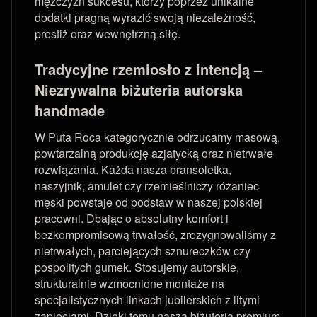
mężczyzn sukcesu, którzy poprzez unikalne
dodatki pragną wyrazić swoją niezależność,
prestiż oraz wewnętrzną siłę.
Tradycyjne rzemiosło z intencją –
Niezrywalna biżuteria autorska
handmade
W Puta Roca kategorycznie odrzucamy masową,
powtarzalną produkcję azjatycką oraz nietrwałe
rozwiązania. Każda nasza bransoletka,
naszyjnik, amulet czy rzemieślniczy różaniec
męski powstaje od podstaw w naszej polskiej
pracowni. Dbając o absolutny komfort i
bezkompromisową trwałość, zrezygnowaliśmy z
nietrwałych, parciejących sznureczków czy
pospolitych gumek. Stosujemy autorskie,
strukturalnie wzmocnione montaże na
specjalistycznych linkach jubilerskich z litymi
zapięciami. Dzięki temu nasza biżuteria premium