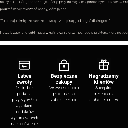
naszyjniki... które, doborem i jakością specjalnie wyselekcjonowanych surowców or
podkreślać wyjątkowość osoby, która ją nosi.
“To co najpiękniejsze zawsze powstaje z inspiracji, od kogoś dla kogoś...”
Nasza biżuteria to sublimacja wyrafinowania oraz mocnego charakteru, która jest d
Łatwe
Bezpieczne
Nagradzamy
zwroty
zakupy
klientów
14 dni bez
Wszystkie dane i
Specjalne
podania
płatności są
prezenty dla
przyczyny *za
zabezpieczone
stałych klientów
wyjątkiem
produktów
wykonywanych
na zamówienie