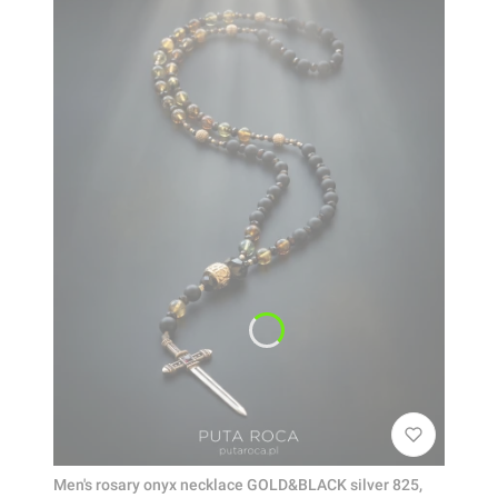
Men's rosary onyx necklace GOLD&BLACK silver 825,