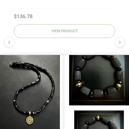
Price
$136.78
VIEW PRODUCT