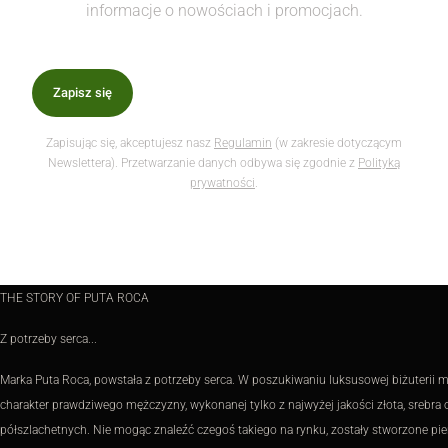
informacje o nowościach i promocjach.
Zapisz się
Zapisując się, akceptujesz nasz
Regulamin
(w zakresie dotyczącym
Newslettera). Przetwarzanie danych odbywa się zgodnie z
Polityką
prywatności
.
THE STORY OF PUTA ROCA
Z potrzeby serca...
Marka Puta Roca, powstała z potrzeby serca. W poszukiwaniu luksusowej biżuterii mę
charakter prawdziwego mężczyzny, wykonanej tylko z najwyżej jakości złota, srebra 
półszlachetnych. Nie mogąc znaleźć czegoś takiego na rynku, zostały stworzone pie