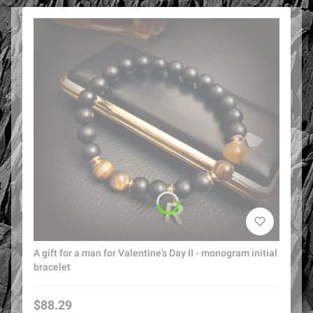
A gift for a man for Valentine's Day II - monogram initial
bracelet
Price
$88.29