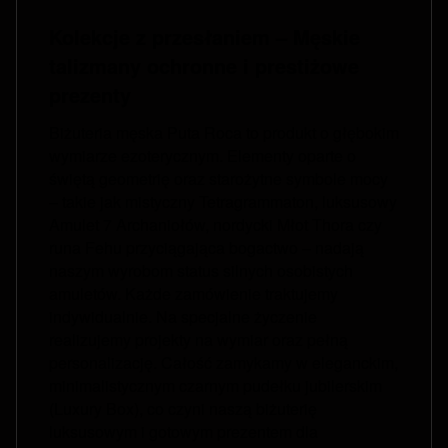
Kolekcje z przesłaniem – Męskie
talizmany ochronne i prestiżowe
prezenty
Biżuteria męska Puta Roca to produkt o głębokim
wymiarze ezoterycznym. Elementy oparte o
świętą geometrię oraz starożytne symbole mocy
– takie jak mistyczny Tetragrammaton, luksusowy
Amulet 7 Archaniołów, nordycki Młot Thora czy
runa Fehu przyciągająca bogactwo – nadają
naszym wyrobom status silnych osobistych
amuletów. Każde zamówienie traktujemy
indywidualnie. Na specjalne życzenie
realizujemy projekty na wymiar oraz pełną
personalizację. Całość zamykamy w eleganckim,
minimalistycznym czarnym pudełku jubilerskim
(Luxury Box), co czyni naszą biżuterię
luksusowym i gotowym prezentem dla