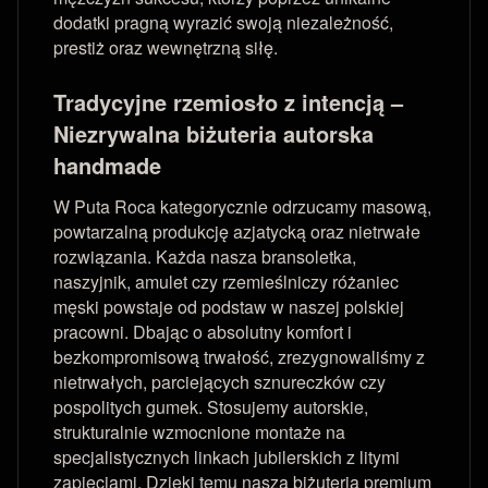
dodatki pragną wyrazić swoją niezależność,
prestiż oraz wewnętrzną siłę.
Tradycyjne rzemiosło z intencją –
Niezrywalna biżuteria autorska
handmade
W Puta Roca kategorycznie odrzucamy masową,
powtarzalną produkcję azjatycką oraz nietrwałe
rozwiązania. Każda nasza bransoletka,
naszyjnik, amulet czy rzemieślniczy różaniec
męski powstaje od podstaw w naszej polskiej
pracowni. Dbając o absolutny komfort i
bezkompromisową trwałość, zrezygnowaliśmy z
nietrwałych, parciejących sznureczków czy
pospolitych gumek. Stosujemy autorskie,
strukturalnie wzmocnione montaże na
specjalistycznych linkach jubilerskich z litymi
zapięciami. Dzięki temu nasza biżuteria premium