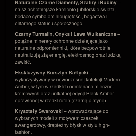
Naturalne Czarne Diamenty, Szafiry i Rubiny
–
najszlachetniejsze kamienie jubilerskie świata,
będące symbolem nieugiętości, bogactwa i
elitarnego statusu społecznego.
Czarny Turmalin, Onyks i Lawa Wulkaniczna
–
potężne minerały ochronne działające jako
naturalne odpromienniki, które bezpowrotnie
neutralizują złą energię, elektrosmog oraz ludzką
zawiść.
Ekskluzywny Bursztyn Bałtycki
–
wykorzystywany w nowoczesnej kolekcji Modern
Amber, w tym w rzadkich odmianach mleczno-
kremowych oraz unikalnej edycji Black Amber
oprawionej w rzadki ruten (czarną platynę).
Kryształy Swarovski
– wprowadzające do
wybranych modeli z motywem czaszek
awangardowy, drapieżny błysk w stylu high-
fashion.