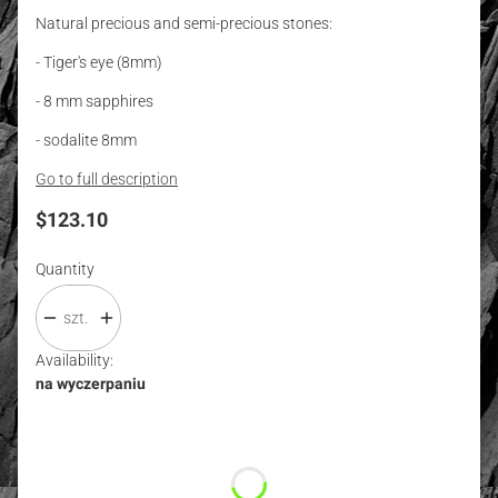
Natural precious and semi-precious stones:
- Tiger's eye (8mm)
- 8 mm sapphires
- sodalite 8mm
Go to full description
Price
$123.10
Quantity
szt.
Availability:
na wyczerpaniu
Wybierz wariant produktu:
Individual variants may differ in price
*
Size