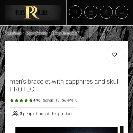
Products in the cart: 0. 
Open search engine
Puta Roca
Men's jewelry
Men's Bracelets
men's bracelet with sapphires and skull
PROTECT
4.90
(Ratings: 10 Reviews: 0)
3
people bought this product