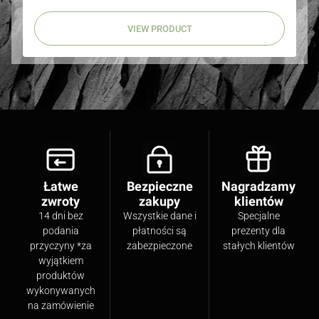
VIEW PRODUCT
Łatwe
Bezpieczne
Nagradzamy
zwroty
zakupy
klientów
14 dni bez
Wszystkie dane i
Specjalne
podania
płatności są
prezenty dla
przyczyny *za
zabezpieczone
stałych klientów
wyjątkiem
produktów
wykonywanych
na zamówienie