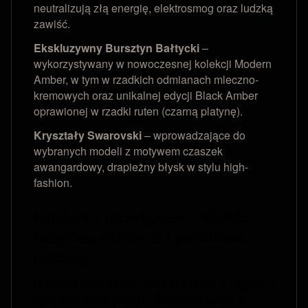
neutralizują złą energię, elektrosmog oraz ludzką
zawiść.
Ekskluzywny Bursztyn Bałtycki
–
wykorzystywany w nowoczesnej kolekcji Modern
Amber, w tym w rzadkich odmianach mleczno-
kremowych oraz unikalnej edycji Black Amber
oprawionej w rzadki ruten (czarną platynę).
Kryształy Swarovski
– wprowadzające do
wybranych modeli z motywem czaszek
awangardowy, drapieżny błysk w stylu high-
fashion.
Kolekcje z przesłaniem – Męskie
talizmany ochronne i prestiżowe
prezenty
Biżuteria męska Puta Roca to produkt o głębokim
wymiarze ezoterycznym. Elementy oparte o