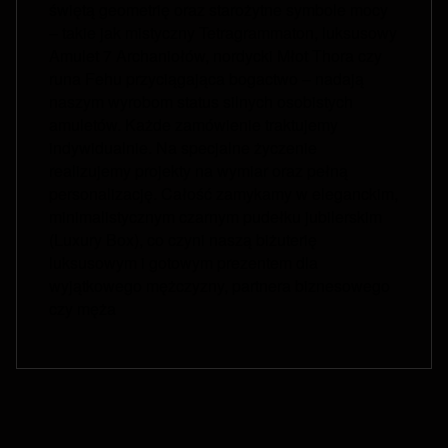
świętą geometrię oraz starożytne symbole mocy
– takie jak mistyczny Tetragrammaton, luksusowy
Amulet 7 Archaniołów, nordycki Młot Thora czy
runa Fehu przyciągająca bogactwo – nadają
naszym wyrobom status silnych osobistych
amuletów. Każde zamówienie traktujemy
indywidualnie. Na specjalne życzenie
realizujemy projekty na wymiar oraz pełną
personalizację. Całość zamykamy w eleganckim,
minimalistycznym czarnym pudełku jubilerskim
(Luxury Box), co czyni naszą biżuterię
luksusowym i gotowym prezentem dla
wyjątkowego mężczyzny, partnera biznesowego
czy męża
Footer menu