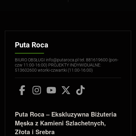
Puta Roca
BIURO OBSŁUGI info@putaroca.pl tel. 881619600 (pon-
czw 11:00-16:00) PROJEKTY INDYWIDUALNE:
513602600 wtorki-czwartki (11:00-16:00)
Puta Roca – Ekskluzywna Biżuteria
Męska z Kamieni Szlachetnych,
Złota i Srebra