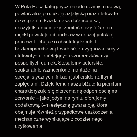
W Puta Roca kategorycznie odrzucamy masową,
powtarzalną produkcję azjatycką oraz nietrwałe
rozwiązania. Każda nasza bransoletka,
naszyjnik, amulet czy rzemieślniczy różaniec
męski powstaje od podstaw w naszej polskiej
pracowni. Dbając o absolutny komfort i
bezkompromisową trwałość, zrezygnowaliśmy z
nietrwałych, parciejących sznureczków czy
pospolitych gumek. Stosujemy autorskie,
strukturalnie wzmocnione montaże na
specjalistycznych linkach jubilerskich z litymi
zapięciami. Dzięki temu nasza biżuteria premium
charakteryzuje się ekstremalną odpornością na
zerwanie – jako jedyni na rynku oferujemy
dodatkową, 6-miesięczną gwarancję, która
obejmuje również przypadkowe uszkodzenia
mechaniczne wynikające z codziennego
użytkowania.