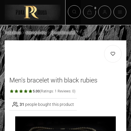
Products in the cart: 0. 
Open search engine
Puta Roca
Men's jewelry
Men's Bracelets
Men's bracelet with black rubies
5.00
(Ratings: 1 Reviews: 0)
31
people bought this product