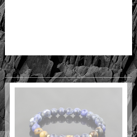
3.73
Number of ratings: 11
Rate and review
Zobacz jeszcze