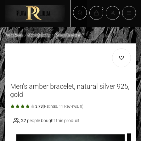
Products in the cart: 0. 
Open search engine
Puta Roca
Men's jewelry
Men's Bracelets
Men's amber bracelet, natural silver 925,
gold
3.73
(Ratings: 11 Reviews: 0)
27
people bought this product