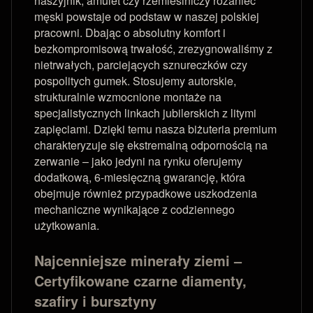
naszyjnik, amulet czy rzemieślniczy różaniec
męski powstaje od podstaw w naszej polskiej
pracowni. Dbając o absolutny komfort i
bezkompromisową trwałość, zrezygnowaliśmy z
nietrwałych, parciejących sznureczków czy
pospolitych gumek. Stosujemy autorskie,
strukturalnie wzmocnione montaże na
specjalistycznych linkach jubilerskich z litymi
zapięciami. Dzięki temu nasza biżuteria premium
charakteryzuje się ekstremalną odpornością na
zerwanie – jako jedyni na rynku oferujemy
dodatkową, 6-miesięczną gwarancję, która
obejmuje również przypadkowe uszkodzenia
mechaniczne wynikające z codziennego
użytkowania.
Najcenniejsze minerały ziemi –
Certyfikowane czarne diamenty,
szafiry i bursztyny