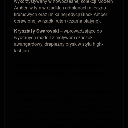
wykorzystywany w nowoczesnej kolekcji Modern
Amber, w tym w rzadkich odmianach mleczno-
kremowych oraz unikalnej edycji Black Amber
oprawionej w rzadki ruten (czarną platynę).
Kryształy Swarovski
– wprowadzające do
wybranych modeli z motywem czaszek
awangardowy, drapieżny błysk w stylu high-
fashion.
Kolekcje z przesłaniem – Męskie
talizmany ochronne i prestiżowe
prezenty
Biżuteria męska Puta Roca to produkt o głębokim
wymiarze ezoterycznym. Elementy oparte o
świętą geometrię oraz starożytne symbole mocy
– takie jak mistyczny Tetragrammaton, luksusowy
Amulet 7 Archaniołów, nordycki Młot Thora czy
runa Fehu przyciągająca bogactwo – nadają