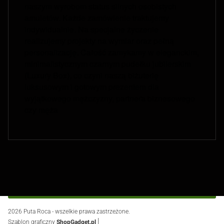
naszym wyrobom status silnych osobistych
amuletów. Każde zamówienie traktujemy
indywidualnie. Na specjalne życzenie
realizujemy projekty na wymiar oraz pełną
personalizację. Całość zamykamy w eleganckim,
minimalistycznym czarnym pudełku jubilerskim
(Luxury Box), co czyni naszą biżuterię
luksusowym i gotowym prezentem dla
wyjątkowego mężczyzny, partnera biznesowego
czy męża
Footer menu
2026 Puta Roca - wszelkie prawa zastrzeżone.
|
Szablon graficzny
ShopGadget.pl