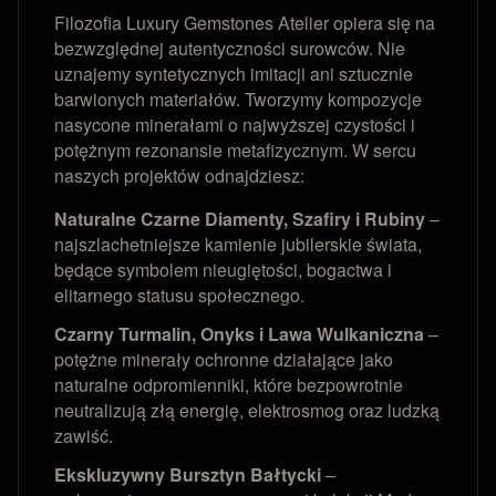
Filozofia Luxury Gemstones Atelier opiera się na
bezwzględnej autentyczności surowców. Nie
uznajemy syntetycznych imitacji ani sztucznie
barwionych materiałów. Tworzymy kompozycje
nasycone minerałami o najwyższej czystości i
potężnym rezonansie metafizycznym. W sercu
naszych projektów odnajdziesz:
Naturalne Czarne Diamenty, Szafiry i Rubiny
–
najszlachetniejsze kamienie jubilerskie świata,
będące symbolem nieugiętości, bogactwa i
elitarnego statusu społecznego.
Czarny Turmalin, Onyks i Lawa Wulkaniczna
–
potężne minerały ochronne działające jako
naturalne odpromienniki, które bezpowrotnie
neutralizują złą energię, elektrosmog oraz ludzką
zawiść.
Ekskluzywny Bursztyn Bałtycki
–