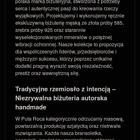
polska marka biżuteryjna, stworzona z potrzeby
serca i autentycznej pasji do kreowania rzeczy
wyjątkowych. Projektujemy i wykonujemy ręcznie
ekskluzywną biżuterię męską ze złota próby 585,
srebra próby 925 oraz starannie
wyselekcjonowanych minerałów o potężnej
wibracji ochronnej. Nasze kolekcje to propozycja
dla współczesnych liderów, przedsiębiorców i
mężczyzn sukcesu, którzy poprzez unikalne
dodatki pragną wyrazić swoją niezależność,
prestiż oraz wewnętrzną siłę.
Tradycyjne rzemiosło z intencją –
Niezrywalna biżuteria autorska
handmade
W Puta Roca kategorycznie odrzucamy masową,
powtarzalną produkcję azjatycką oraz nietrwałe
rozwiązania. Każda nasza bransoletka,