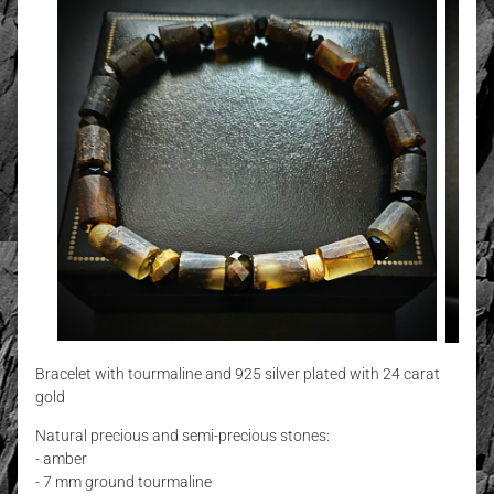
Bracelet with tourmaline and 925 silver plated with 24 carat
gold
Natural precious and semi-precious stones:
- amber
- 7 mm ground tourmaline