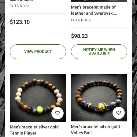
PUTA ROCA
Men's bracelet made of
leather and Swarovski
crystals silver 925 gold 24k
PUTA ROCA
Price
$123.10
Price
$98.23
NOTIFY ME WHEN
VIEW PRODUCT
AVAILABLE
Men's bracelet silver gold
Men's bracelet silver gold
Volley Ball
Tennis Player