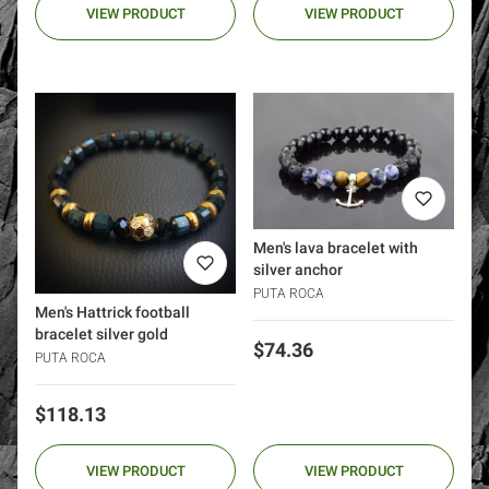
VIEW PRODUCT
VIEW PRODUCT
Men's lava bracelet with
silver anchor
PUTA ROCA
Men's Hattrick football
bracelet silver gold
Price
$74.36
PUTA ROCA
Price
$118.13
VIEW PRODUCT
VIEW PRODUCT