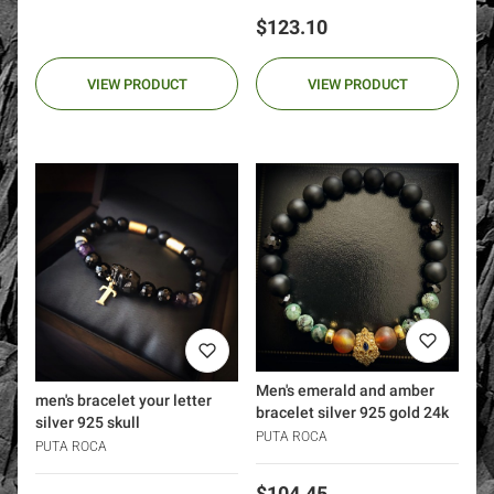
Price
$123.10
VIEW PRODUCT
VIEW PRODUCT
Men's emerald and amber
men's bracelet your letter
bracelet silver 925 gold 24k
silver 925 skull
PUTA ROCA
PUTA ROCA
Price