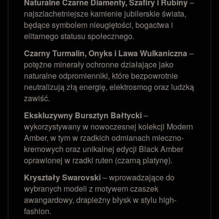
Naturalne Czarne Diamenty, Szafiry i Rubiny
–
najszlachetniejsze kamienie jubilerskie świata,
będące symbolem nieugiętości, bogactwa i
elitarnego statusu społecznego.
Czarny Turmalin, Onyks i Lawa Wulkaniczna
–
potężne minerały ochronne działające jako
naturalne odpromienniki, które bezpowrotnie
neutralizują złą energię, elektrosmog oraz ludzką
zawiść.
Ekskluzywny Bursztyn Bałtycki
–
wykorzystywany w nowoczesnej kolekcji Modern
Amber, w tym w rzadkich odmianach mleczno-
kremowych oraz unikalnej edycji Black Amber
oprawionej w rzadki ruten (czarną platynę).
Kryształy Swarovski
– wprowadzające do
wybranych modeli z motywem czaszek
awangardowy, drapieżny błysk w stylu high-
fashion.