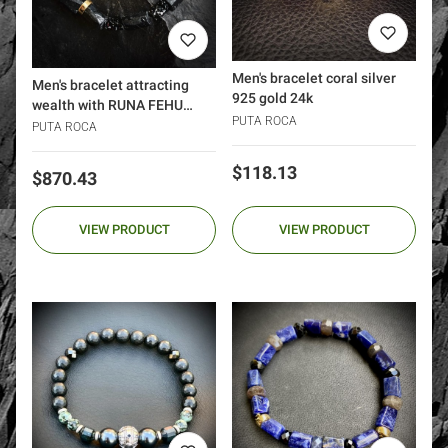
Men's bracelet coral silver
Men's bracelet attracting
925 gold 24k
wealth with RUNA FEHU
PUTA ROCA
tourmaline gold 585
PUTA ROCA
DIAMONDS
Price
$118.13
Price
$870.43
VIEW PRODUCT
VIEW PRODUCT