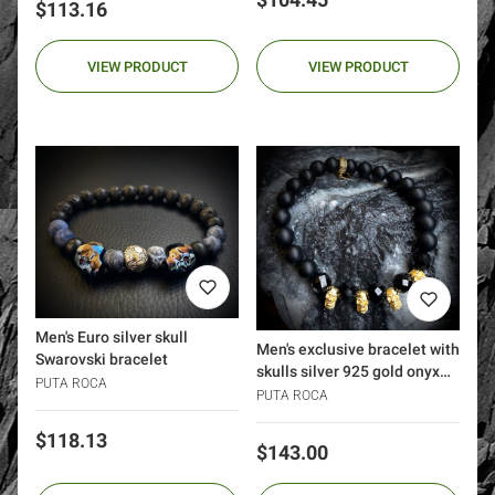
$104.45
Price
$113.16
VIEW PRODUCT
VIEW PRODUCT
Men's Euro silver skull
Men's exclusive bracelet with
Swarovski bracelet
skulls silver 925 gold onyx
PUTA ROCA
black rubies
PUTA ROCA
Price
$118.13
Price
$143.00