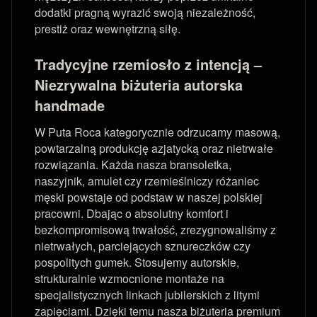
dodatki pragną wyrazić swoją niezależność,
prestiż oraz wewnętrzną siłę.
Tradycyjne rzemiosło z intencją –
Niezrywalna biżuteria autorska
handmade
W Puta Roca kategorycznie odrzucamy masową,
powtarzalną produkcję azjatycką oraz nietrwałe
rozwiązania. Każda nasza bransoletka,
naszyjnik, amulet czy rzemieślniczy różaniec
męski powstaje od podstaw w naszej polskiej
pracowni. Dbając o absolutny komfort i
bezkompromisową trwałość, zrezygnowaliśmy z
nietrwałych, parciejących sznureczków czy
pospolitych gumek. Stosujemy autorskie,
strukturalnie wzmocnione montaże na
specjalistycznych linkach jubilerskich z litymi
zapięciami. Dzięki temu nasza biżuteria premium