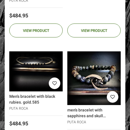
wind rose
PUTA ROCA
Price
$484.95
VIEW PRODUCT
VIEW PRODUCT
Men's bracelet with black
rubies. gold.585
PUTA ROCA
men's bracelet with
sapphires and skull
PROTECT
PUTA ROCA
Price
$484.95