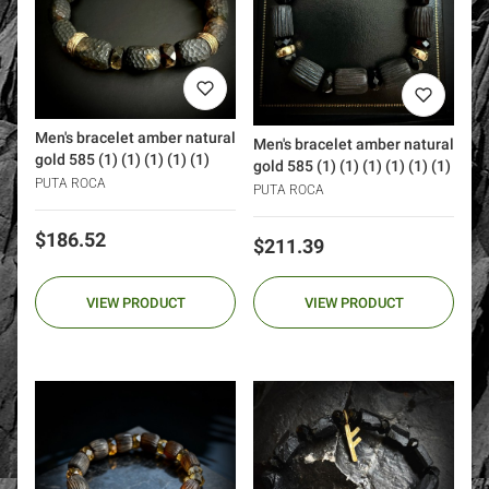
Men's bracelet amber natural
Men's bracelet amber natural
gold 585 (1) (1) (1) (1) (1)
gold 585 (1) (1) (1) (1) (1) (1)
PUTA ROCA
PUTA ROCA
Price
$186.52
Price
$211.39
VIEW PRODUCT
VIEW PRODUCT