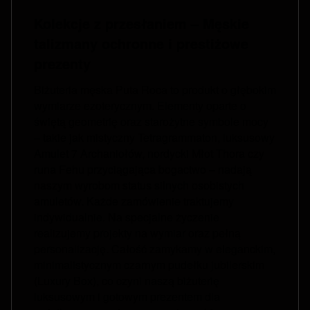
Kolekcje z przesłaniem – Męskie
talizmany ochronne i prestiżowe
prezenty
Biżuteria męska Puta Roca to produkt o głębokim
wymiarze ezoterycznym. Elementy oparte o
świętą geometrię oraz starożytne symbole mocy
– takie jak mistyczny Tetragrammaton, luksusowy
Amulet 7 Archaniołów, nordycki Młot Thora czy
runa Fehu przyciągająca bogactwo – nadają
naszym wyrobom status silnych osobistych
amuletów. Każde zamówienie traktujemy
indywidualnie. Na specjalne życzenie
realizujemy projekty na wymiar oraz pełną
personalizację. Całość zamykamy w eleganckim,
minimalistycznym czarnym pudełku jubilerskim
(Luxury Box), co czyni naszą biżuterię
luksusowym i gotowym prezentem dla