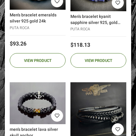
Men's bracelet emeralds
Men's bracelet kyanit
silver 925 gold 24k
sapphire silver 925, gold
PUTA ROCA
blue
PUTA ROCA
Price
$93.26
Price
$118.13
VIEW PRODUCT
VIEW PRODUCT
men's bracelet lava silver
skull anchor