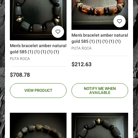
Men's bracelet amber natural
gold 585 (1) (1) (1) (1) (1)
Men's bracelet amber natural
PUTA ROCA
gold 585 (1) (1) (1) (1) (1)
PUTA ROCA
Price
$212.63
Price
$708.78
NOTIFY ME WHEN
VIEW PRODUCT
AVAILABLE