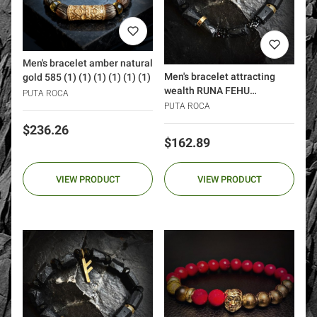
Men's bracelet amber natural
Men's bracelet attracting
gold 585 (1) (1) (1) (1) (1) (1)
wealth RUNA FEHU
PUTA ROCA
tourmalines Swarovski silver
PUTA ROCA
925 gold 24k DIAMONDS
Price
$236.26
Price
$162.89
VIEW PRODUCT
VIEW PRODUCT