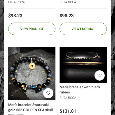
PUTA ROCA
PUTA ROCA
Price
Price
$98.23
$98.23
VIEW PRODUCT
VIEW PRODUCT
Men's bracelet with black
rubies
PUTA ROCA
Men's bracelet Swarovski
gold 585 GOLDEN SEA skull
Price
$131.81