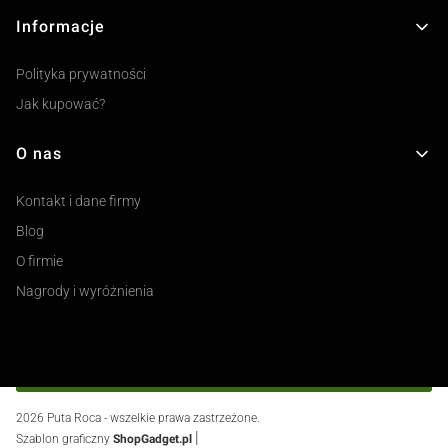
Informacje
Polityka prywatności
Jak kupować?
O nas
Kontakt i dane firmy
Blog
O firmie
Nagrody i wyróżnienia
2026 Puta Roca - wszelkie prawa zastrzeżone.
|
Szablon graficzny
ShopGadget.pl