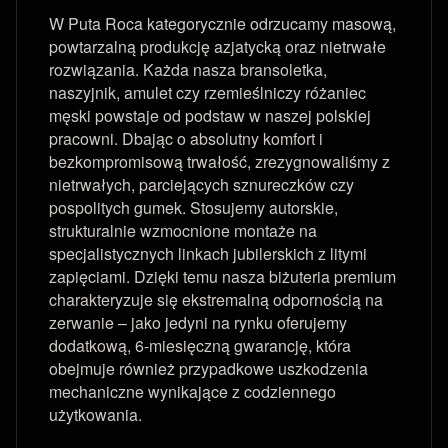
W Puta Roca kategorycznie odrzucamy masową,
powtarzalną produkcję azjatycką oraz nietrwałe
rozwiązania. Każda nasza bransoletka,
naszyjnik, amulet czy rzemieślniczy różaniec
męski powstaje od podstaw w naszej polskiej
pracowni. Dbając o absolutny komfort i
bezkompromisową trwałość, zrezygnowaliśmy z
nietrwałych, parciejących sznureczków czy
pospolitych gumek. Stosujemy autorskie,
strukturalnie wzmocnione montaże na
specjalistycznych linkach jubilerskich z litymi
zapięciami. Dzięki temu nasza biżuteria premium
charakteryzuje się ekstremalną odpornością na
zerwanie – jako jedyni na rynku oferujemy
dodatkową, 6-miesięczną gwarancję, która
obejmuje również przypadkowe uszkodzenia
mechaniczne wynikające z codziennego
użytkowania.