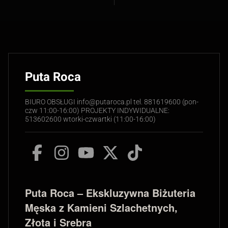
Puta Roca
BIURO OBSŁUGI info@putaroca.pl tel. 881619600 (pon-
czw 11:00-16:00) PROJEKTY INDYWIDUALNE:
513602600 wtorki-czwartki (11:00-16:00)
Puta Roca – Ekskluzywna Biżuteria
Męska z Kamieni Szlachetnych,
Złota i Srebra