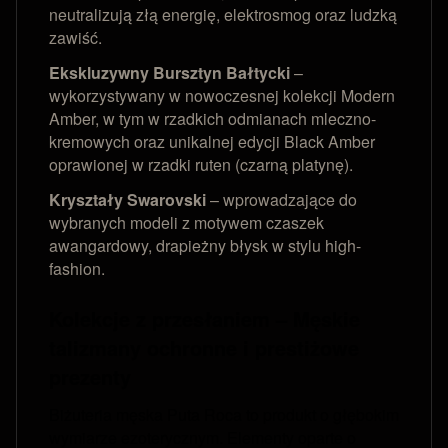
neutralizują złą energię, elektrosmog oraz ludzką
zawiść.
Ekskluzywny Bursztyn Bałtycki
–
wykorzystywany w nowoczesnej kolekcji Modern
Amber, w tym w rzadkich odmianach mleczno-
kremowych oraz unikalnej edycji Black Amber
oprawionej w rzadki ruten (czarną platynę).
Kryształy Swarovski
– wprowadzające do
wybranych modeli z motywem czaszek
awangardowy, drapieżny błysk w stylu high-
fashion.
Kolekcje z przesłaniem – Męskie
talizmany ochronne i prestiżowe
prezenty
Biżuteria męska Puta Roca to produkt o głębokim
wymiarze ezoterycznym. Elementy oparte o