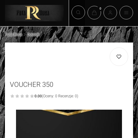
Produkty w koszyku: 0.
Otwórz wyszukiwarkę
Puta Roca
Dodatki
VOUCHER 350
0.00
(Oceny: 0 Recenzje: 0)