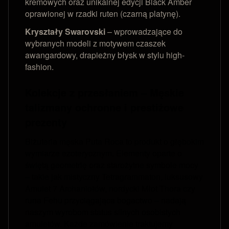
kremowych oraz unikalnej edycji Black Amber
oprawionej w rzadki ruten (czarną platynę).
Kryształy Swarovski
– wprowadzające do
wybranych modeli z motywem czaszek
awangardowy, drapieżny błysk w stylu high-
fashion.
Kolekcje z przesłaniem – Męskie
talizmany ochronne i prestiżowe
prezenty
Biżuteria męska Puta Roca to produkt o głębokim
wymiarze ezoterycznym. Elementy oparte o
świętą geometrię oraz starożytne symbole mocy
– takie jak mistyczny Tetragrammaton, luksusowy
Amulet 7 Archaniołów, nordycki Młot Thora czy
runa Fehu przyciągająca bogactwo – nadają
naszym wyrobom status silnych osobistych
amuletów. Każde zamówienie traktujemy