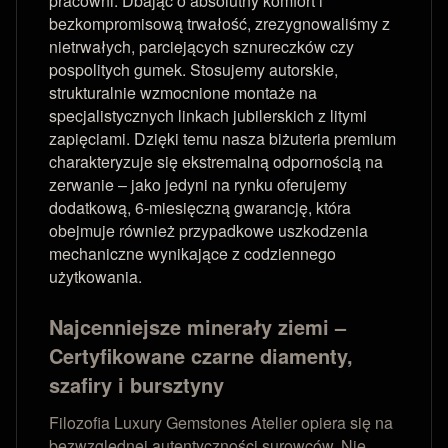
pracowni. Dbając o absolutny komfort i
bezkompromisową trwałość, zrezygnowaliśmy z
nietrwałych, parciejących sznureczków czy
pospolitych gumek. Stosujemy autorskie,
strukturalnie wzmocnione montaże na
specjalistycznych linkach jubilerskich z litymi
zapięciami. Dzięki temu nasza biżuteria premium
charakteryzuje się ekstremalną odpornością na
zerwanie – jako jedyni na rynku oferujemy
dodatkową, 6-miesięczną gwarancję, która
obejmuje również przypadkowe uszkodzenia
mechaniczne wynikające z codziennego
użytkowania.
Najcenniejsze minerały ziemi –
Certyfikowane czarne diamenty,
szafiry i bursztyny
Filozofia Luxury Gemstones Atelier opiera się na
bezwzględnej autentyczności surowców. Nie