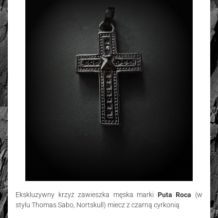
Ekskluzywny krzyż zawieszka męska marki
Puta Roca
(w
stylu Thomas Sabo, Nortskull) miecz z czarną cyrkonią