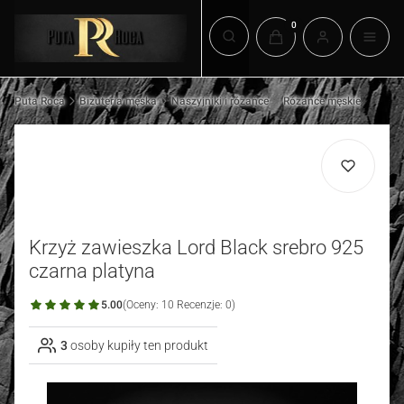
Produkty w koszyku: 0.
Otwórz wyszukiwarkę
Puta Roca
Biżuteria męska
Naszyjniki i różańce
Różańce męskie
Krzyż zawieszka Lord Black srebro 925
czarna platyna
5.00
(Oceny: 10 Recenzje: 0)
3
osoby kupiły ten produkt