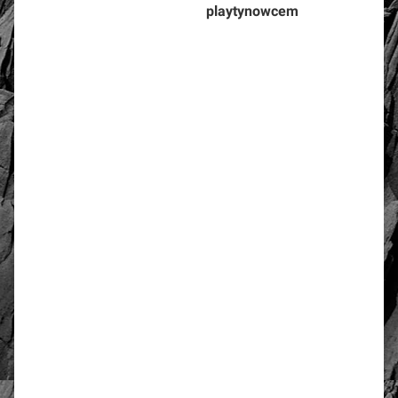
playtynowcem
złoto / srebro:
Metal szlachetny
Srebro 925, pozłacane 2
warstwami -18 k złota
WYMIARY:
Długość zwisu
3 cm
Obwód
76 cm
Długość całkowita
44 cm