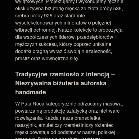
wyjątkowych. Projektujemy i wykonujemy ręcznie
ekskluzywną biżuterię męską ze złota próby 585,
srebra próby 925 oraz starannie
wyselekcjonowanych minerałów o potężnej
wibracji ochronnej. Nasze kolekcje to propozycja
dla współczesnych liderów, przedsiębiorców i
mężczyzn sukcesu, którzy poprzez unikalne
dodatki pragną wyrazić swoją niezależność,
prestiż oraz wewnętrzną siłę.
Tradycyjne rzemiosło z intencją –
Niezrywalna biżuteria autorska
handmade
W Puta Roca kategorycznie odrzucamy masową,
powtarzalną produkcję azjatycką oraz nietrwałe
rozwiązania. Każda nasza bransoletka,
naszyjnik, amulet czy rzemieślniczy różaniec
męski powstaje od podstaw w naszej polskiej