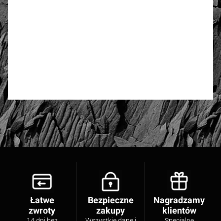
5.00
Liczba ocen: 10
Oceń i opisz
Łatwe
Bezpieczne
Nagradzamy
zwroty
zakupy
klientów
14 dni bez
Wszystkie dane i
Specjalne