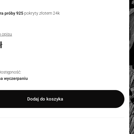
ra próby 925
pokryty złotem 24k
o opisu
ł
Dostępność:
na wyczerpaniu
Dodaj do koszyka