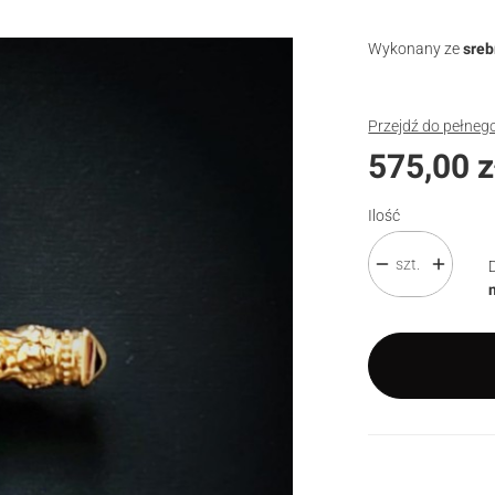
Wykonany ze
sreb
Przejdź do pełneg
Cena
575,00 z
Ilość
szt.