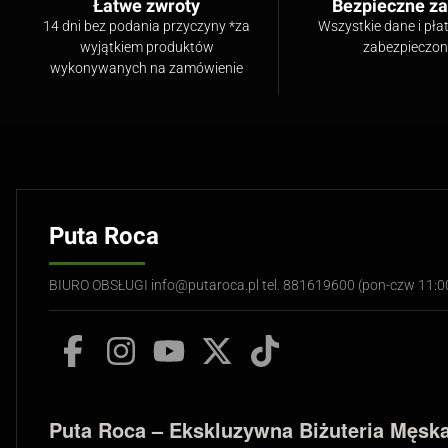
Łatwe zwroty
Bezpieczne z
14 dni bez podania przyczyny *za
Wszystkie dane i pła
wyjątkiem produktów
zabezpieczo
wykonywanych na zamówienie
Puta Roca
BIURO OBSŁUGI info@putaroca.pl tel. 881619600 (pon-czw 11:
Puta Roca – Ekskluzywna Biżuteria Męska 