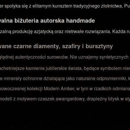
 spotyka się z elitarnym kunsztem tradycyjnego złotnictwa. Pu
walna biżuteria autorska handmade
ną produkcję azjatycką oraz nietrwałe rozwiązania. Każda nasz
ane czarne diamenty, szafiry i bursztyny
zględnej autentyczności surowców. Nie uznajemy syntetycznych
achetniejsze kamienie jubilerskie świata, będące symbolem nieu
e minerały ochronne działające jako naturalne odpromienniki, k
owoczesnej kolekcji Modern Amber, w tym w rzadkich odmianach
deli z motywem czaszek awangardowy, drapieżny błysk w styl
y ochronne i prestiżowe prezenty
rze ezoterycznym. Elementy oparte o świętą geometrię oraz st