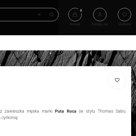
Produkty w koszyku: 0. Zobacz
Wyczyść
Szukaj
Koszyk
Zaloguj się
Ulubione
yż zawieszka męska marki
Puta Roca
(w stylu Thomas Sabo,
ą cyrkonią