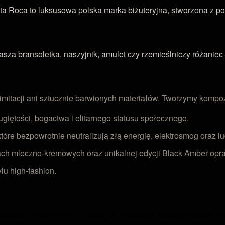
ta Roca to luksusowa polska marka biżuteryjna, stworzona z po
a bransoletka, naszyjnik, amulet czy rzemieślniczy różaniec 
 imitacji ani sztucznie barwionych materiałów. Tworzymy komp
giętości, bogactwa i elitarnego statusu społecznego.
tóre bezpowrotnie neutralizują złą energię, elektrosmog oraz l
 mleczno-kremowych oraz unikalnej edycji Black Amber oprawi
u high-fashion.
arożytne symbole mocy – takie jak mistyczny Tetragrammaton,