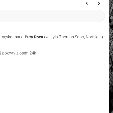
a męska marki
Puta Roca
(w stylu Thomas Sabo, Nortskull)
5
pokryty złotem 24k
3 cm