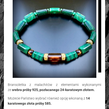
Bransoletka z malachitów
z elementami wykonanymi
ze
srebra próby 925, pozłacanego 24-karatowym złotem.
Możecie Państwo wybrać
również opcję wkonaną z
14
karatowego złota próby 585.