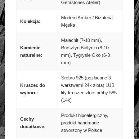
Gemstones Atelier)
Modern Amber / Biżuteria
Kolekcja:
Męska
Malachit (7-10 mm),
Kamienie
Bursztyn Bałtycki (8-10
naturalne:
mm), Tygrysie Oko (6-3
mm)
Srebro 925 (pozłacane 3
Kruszec do
warstwami 24k złota) LUB
wyboru:
lity kruszec złoto próby 585
(14k)
Produkt hipoalergiczny,
Cechy
produkt handmade
dodatkowe:
stworzony w Polsce