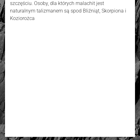
szczęściu. Osoby, dla których malachit jest
naturalnym talizmanem są spod Bliźniąt, Skorpiona i
Koziorożca
złoto / srebro:
Metal szlachetny
Srebro 925, pozłacane 2
warstwami -18 k złota
Oceń i opisz
5.00
Liczba ocen: 4