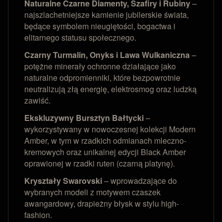
Naturalne Czarne Diamenty, Szafiry i Rubiny
–
najszlachetniejsze kamienie jubilerskie świata,
będące symbolem nieugiętości, bogactwa i
elitarnego statusu społecznego.
Czarny Turmalin, Onyks i Lawa Wulkaniczna
–
potężne minerały ochronne działające jako
naturalne odpromienniki, które bezpowrotnie
neutralizują złą energię, elektrosmog oraz ludzką
zawiść.
Ekskluzywny Bursztyn Bałtycki
–
wykorzystywany w nowoczesnej kolekcji Modern
Amber, w tym w rzadkich odmianach mleczno-
kremowych oraz unikalnej edycji Black Amber
oprawionej w rzadki ruten (czarną platynę).
Kryształy Swarovski
– wprowadzające do
wybranych modeli z motywem czaszek
awangardowy, drapieżny błysk w stylu high-
fashion.