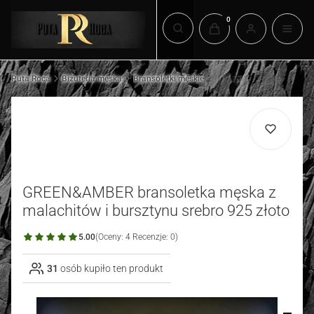
Produkty w koszyku: 0.
Otwórz wyszukiwarkę
Puta Roca
Biżuteria męska
Bransoletki męskie
GREEN&AMBER bransoletka męska z
malachitów i bursztynu srebro 925 złoto
5.00
(Oceny: 4 Recenzje: 0)
31
osób kupiło ten produkt