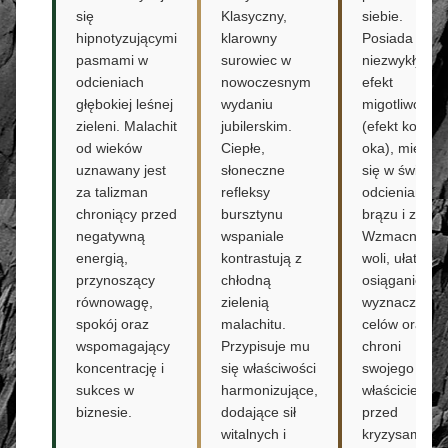
się
Klasyczny,
siebie.
hipnotyzującymi
klarowny
Posiada
pasmami w
surowiec w
niezwykły
odcieniach
nowoczesnym
efekt
głębokiej leśnej
wydaniu
migotliwości
zieleni. Malachit
jubilerskim.
(efekt kocieg
od wieków
Ciepłe,
oka), mieniąc
uznawany jest
słoneczne
się w świetle
za talizman
refleksy
odcieniami
chroniący przed
bursztynu
brązu i złota.
negatywną
wspaniale
Wzmacnia sił
energią,
kontrastują z
woli, ułatwia
przynoszący
chłodną
osiąganie
równowagę,
zielenią
wyznaczonyc
spokój oraz
malachitu.
celów oraz
wspomagający
Przypisuje mu
chroni
koncentrację i
się właściwości
swojego
sukces w
harmonizujące,
właściciela
biznesie.
dodające sił
przed
witalnych i
kryzysami