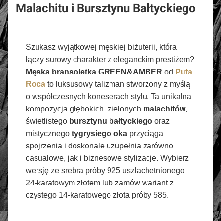
Malachitu i Bursztynu Bałtyckiego
Szukasz wyjątkowej męskiej biżuterii, która
łączy surowy charakter z eleganckim prestiżem?
Męska bransoletka GREEN&AMBER
od
Puta
Roca
to luksusowy talizman stworzony z myślą
o współczesnych koneserach stylu. Ta unikalna
kompozycja głębokich, zielonych
malachitów
,
świetlistego
bursztynu bałtyckiego
oraz
mistycznego
tygrysiego oka
przyciąga
spojrzenia i doskonale uzupełnia zarówno
casualowe, jak i biznesowe stylizacje. Wybierz
wersję ze srebra próby 925 uszlachetnionego
24-karatowym złotem lub zamów wariant z
czystego 14-karatowego złota próby 585.