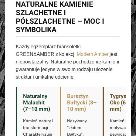
NATURALNE KAMIENIE
SZLACHETNE I
PÓŁSZLACHETNE – MOC I
SYMBOLIKA
Każdy egzemplarz bransoletki
GREEN&AMBER z kolekcji
Modern Amber
jest
niepowtarzalny. Naturalne pochodzenie kamieni
gwarantuje jedyne w swoim rodzaju ułożenie
struktur i unikalne odcienie.
Naturalny
Bursztyn
Tygrysie
Malachit
Bałtycki (8–
Oko (6–3
(7–10 mm)
10 mm)
mm)
Kamień natury i
Nazywany
Kamień
transformacji.
"złotem
motywacji i
Charakteryzuje
Bałtyku".
pewności