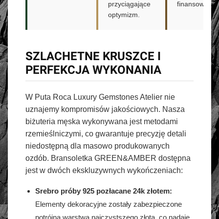
przyciągające
finansowymi.
optymizm.
SZLACHETNE KRUSZCE I
PERFEKCJA WYKONANIA
W Puta Roca Luxury Gemstones Atelier nie
uznajemy kompromisów jakościowych. Nasza
biżuteria męska wykonywana jest metodami
rzemieślniczymi, co gwarantuje precyzję detali
niedostępną dla masowo produkowanych
ozdób. Bransoletka GREEN&AMBER dostępna
jest w dwóch ekskluzywnych wykończeniach:
Srebro próby 925 pozłacane 24k złotem:
Elementy dekoracyjne zostały zabezpieczone
potrójną warstwą najczystszego złota, co nadaje