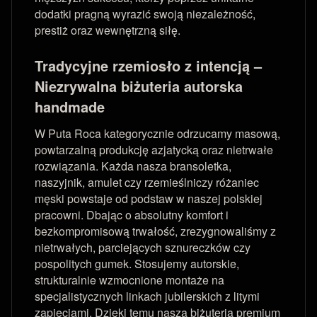
dodatki pragną wyrazić swoją niezależność,
prestiż oraz wewnętrzną siłę.
Tradycyjne rzemiosło z intencją –
Niezrywalna biżuteria autorska
handmade
W Puta Roca kategorycznie odrzucamy masową,
powtarzalną produkcję azjatycką oraz nietrwałe
rozwiązania. Każda nasza bransoletka,
naszyjnik, amulet czy rzemieślniczy różaniec
męski powstaje od podstaw w naszej polskiej
pracowni. Dbając o absolutny komfort i
bezkompromisową trwałość, zrezygnowaliśmy z
nietrwałych, parciejących sznureczków czy
pospolitych gumek. Stosujemy autorskie,
strukturalnie wzmocnione montaże na
specjalistycznych linkach jubilerskich z litymi
zapięciami. Dzięki temu nasza biżuteria premium