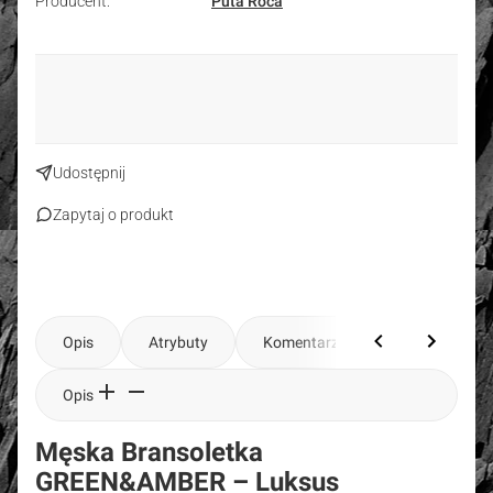
Producent:
Puta Roca
Udostępnij
Zapytaj o produkt
Opis
Atrybuty
Komentarze
Opis
Męska Bransoletka
GREEN&AMBER – Luksus