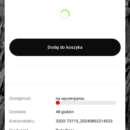
Poszczególne warianty mogą różnić się ceną
*
Rozmiar
Wybierz
Dodaj do koszyka
Dostępność:
na wyczerpaniu
Dostawa:
48 godzin
Kod produktu:
32D2-73715_20240802214523