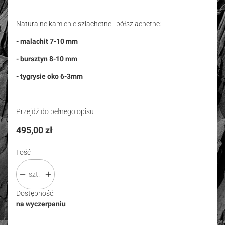
Naturalne kamienie szlachetne i półszlachetne:
- malachit 7-10 mm
- bursztyn 8-10 mm
- tygrysie oko 6-3mm
Przejdź do pełnego opisu
Cena
495,00 zł
Ilość
szt.
Dostępność:
na wyczerpaniu
Wybierz wariant produktu: