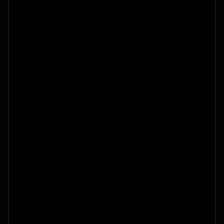
Kolekcje z przesłaniem – Męskie
talizmany ochronne i prestiżowe
prezenty
Biżuteria męska Puta Roca to produkt o głębokim
wymiarze ezoterycznym. Elementy oparte o
świętą geometrię oraz starożytne symbole mocy
– takie jak mistyczny Tetragrammaton, luksusowy
Amulet 7 Archaniołów, nordycki Młot Thora czy
runa Fehu przyciągająca bogactwo – nadają
naszym wyrobom status silnych osobistych
amuletów. Każde zamówienie traktujemy
indywidualnie. Na specjalne życzenie
realizujemy projekty na wymiar oraz pełną
personalizację. Całość zamykamy w eleganckim,
minimalistycznym czarnym pudełku jubilerskim
(Luxury Box), co czyni naszą biżuterię
luksusowym i gotowym prezentem dla