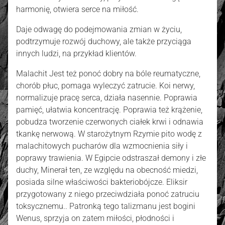
harmonię, otwiera serce na miłość.
Daje odwagę do podejmowania zmian w życiu,
podtrzymuje rozwój duchowy, ale także przyciąga
innych ludzi, na przykład klientów.
Malachit Jest też ponoć dobry na bóle reumatyczne,
chorób płuc, pomaga wyleczyć zatrucie. Koi nerwy,
normalizuje pracę serca, działa nasennie. Poprawia
pamięć, ułatwia koncentrację. Poprawia też krążenie,
pobudza tworzenie czerwonych ciałek krwi i odnawia
tkankę nerwową. W starożytnym Rzymie pito wodę z
malachitowych pucharów dla wzmocnienia siły i
poprawy trawienia. W Egipcie odstraszał demony i złe
duchy, Minerał ten, ze względu na obecność miedzi,
posiada silne właściwości bakteriobójcze. Eliksir
przygotowany z niego przeciwdziała ponoć zatruciu
toksycznemu.. Patronką tego talizmanu jest bogini
Wenus, sprzyja on zatem miłości, płodności i