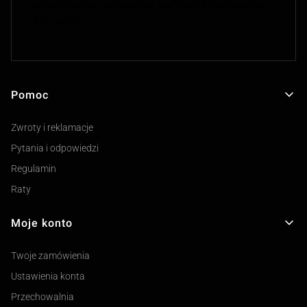
wyjątkowego mężczyzny, partnera biznesowego
czy męża
Pomoc
Linki w stopce
Zwroty i reklamacje
Pytania i odpowiedzi
Regulamin
Raty
Moje konto
Twoje zamówienia
Ustawienia konta
Przechowalnia