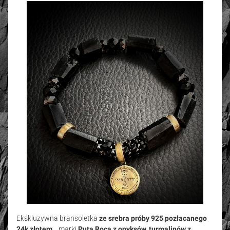
Ekskluzywna bransoletka
ze srebra próby 925 pozłacanego
24k złotem
, marki
Puta Roca z
onyksów, turmalinów z