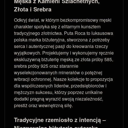
Męska z Kamieni Szlachetnych,
Złota i Srebra
Odkryj świat, w którym bezkompromisowy męski
charakter spotyka się z elitarnym kunsztem
tradycyjnego złotnictwa. Puta Roca to luksusowa
polska marka biżuteryjna, stworzona z potrzeby
serca i autentycznej pasji do kreowania rzeczy
wyjątkowych. Projektujemy i wykonujemy ręcznie
ekskluzywną biżuterię męską ze złota próby 585,
srebra próby 925 oraz starannie
wyselekcjonowanych minerałów o potężnej
wibracji ochronnej. Nasze kolekcje to propozycja
dla współczesnych liderów, przedsiębiorców i
mężczyzn sukcesu, którzy poprzez unikalne
dodatki pragną wyrazić swoją niezależność,
prestiż oraz wewnętrzną siłę.
Tradycyjne rzemiosło z intencją –
Niezrywalna biżuteria autorska