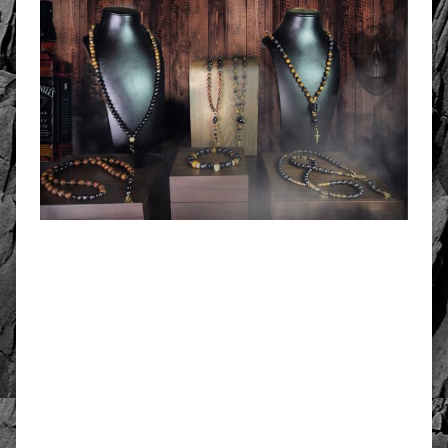
złoto / srebro:
Metal szlachetny
Srebro 925, pozłacane 2
warstwami -18 k złota