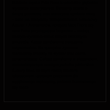
Biżuteria męska Puta Roca to produkt o głębokim
wymiarze ezoterycznym. Elementy oparte o
świętą geometrię oraz starożytne symbole mocy
– takie jak mistyczny Tetragrammaton, luksusowy
Amulet 7 Archaniołów, nordycki Młot Thora czy
runa Fehu przyciągająca bogactwo – nadają
naszym wyrobom status silnych osobistych
amuletów. Każde zamówienie traktujemy
indywidualnie. Na specjalne życzenie
realizujemy projekty na wymiar oraz pełną
personalizację. Całość zamykamy w eleganckim,
minimalistycznym czarnym pudełku jubilerskim
(Luxury Box), co czyni naszą biżuterię
luksusowym i gotowym prezentem dla
wyjątkowego mężczyzny, partnera biznesowego
czy męża