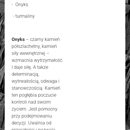
- Onyks
- turmaliny
Onyks
– czarny kamień
półszlachetny, kamień
siły wewnętrznej –
wzmacnia wytrzymałość
I daje siłę. A także
determinacją,
wytrwałością, odwaga i
stanowczością. Kamień
ten pogłębia poczucie
kontroli nad swoim
życiem. Jest pomocny
przy podejmowaniu
decyzji. Uwalnia od
przeszłości i pozwala