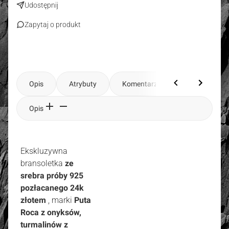
Udostępnij
Zapytaj o produkt
Opis
Atrybuty
Komentarze
Opis
Ekskluzywna
bransoletka
ze
srebra próby 925
pozłacanego 24k
złotem
, marki
Puta
Roca z
onyksów,
turmalinów z