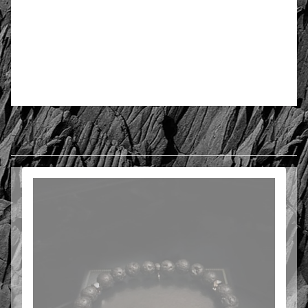
4.77
Liczba ocen: 27
Oceń i opisz
Zobacz jeszcze