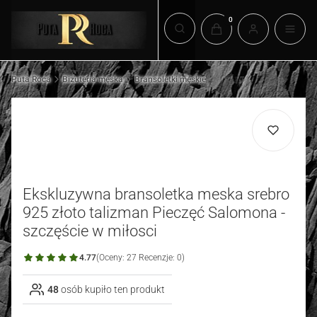
Produkty w koszyku: 0.
Otwórz wyszukiwarkę
Puta Roca
Biżuteria męska
Bransoletki męskie
Ekskluzywna bransoletka meska srebro
925 złoto talizman Pieczęć Salomona -
szczęście w miłosci
4.77
(Oceny: 27 Recenzje: 0)
48
osób kupiło ten produkt