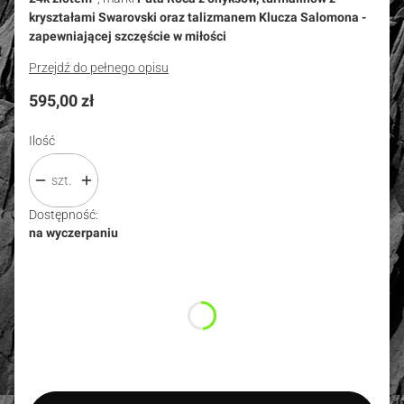
kryształami Swarovski oraz talizmanem Klucza Salomona -
zapewniającej szczęście w miłości
Przejdź do pełnego opisu
Cena
595,00 zł
Ilość
szt.
Dostępność:
na wyczerpaniu
Wybierz wariant produktu:
Poszczególne warianty mogą różnić się ceną
*
Rozmiar
Wybierz