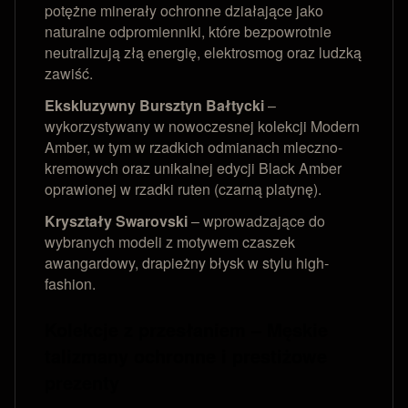
potężne minerały ochronne działające jako
naturalne odpromienniki, które bezpowrotnie
neutralizują złą energię, elektrosmog oraz ludzką
zawiść.
Ekskluzywny Bursztyn Bałtycki
–
wykorzystywany w nowoczesnej kolekcji Modern
Amber, w tym w rzadkich odmianach mleczno-
kremowych oraz unikalnej edycji Black Amber
oprawionej w rzadki ruten (czarną platynę).
Kryształy Swarovski
– wprowadzające do
wybranych modeli z motywem czaszek
awangardowy, drapieżny błysk w stylu high-
fashion.
Kolekcje z przesłaniem – Męskie
talizmany ochronne i prestiżowe
prezenty