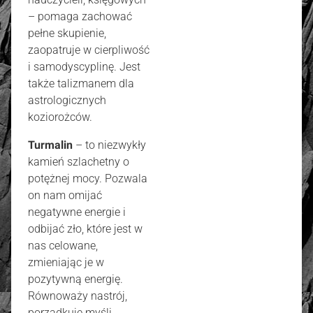
– pomaga zachować
pełne skupienie,
zaopatruje w cierpliwość
i samodyscyplinę. Jest
także talizmanem dla
astrologicznych
koziorożców.
Turmalin
– to niezwykły
kamień szlachetny o
potężnej mocy. Pozwala
on nam omijać
negatywne energie i
odbijać zło, które jest w
nas celowane,
zmieniając je w
pozytywną energię.
Równoważy nastrój,
porządkuje myśli,