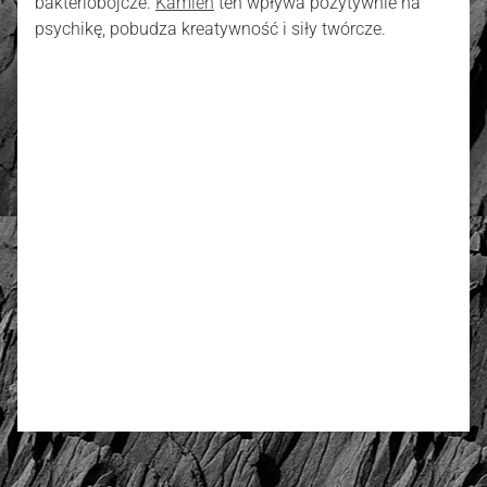
bakteriobójcze.
Kamień
ten wpływa pozytywnie na
psychikę, pobudza kreatywność i siły twórcze.
złoto / srebro:
Metal szlachetny
Srebro 925, pozłacane 2
warstwami -18 k złota
4.77
Liczba ocen: 20
Oceń i opisz