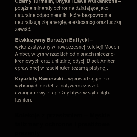
Czarny Turmalin, Onyks i Lawa Wulkaniczna
–
potężne minerały ochronne działające jako
naturalne odpromienniki, które bezpowrotnie
neutralizują złą energię, elektrosmog oraz ludzką
zawiść.
Ekskluzywny Bursztyn Bałtycki
–
wykorzystywany w nowoczesnej kolekcji Modern
Amber, w tym w rzadkich odmianach mleczno-
kremowych oraz unikalnej edycji Black Amber
oprawionej w rzadki ruten (czarną platynę).
Kryształy Swarovski
– wprowadzające do
wybranych modeli z motywem czaszek
awangardowy, drapieżny błysk w stylu high-
fashion.
Kolekcje z przesłaniem – Męskie
talizmany ochronne i prestiżowe
prezenty