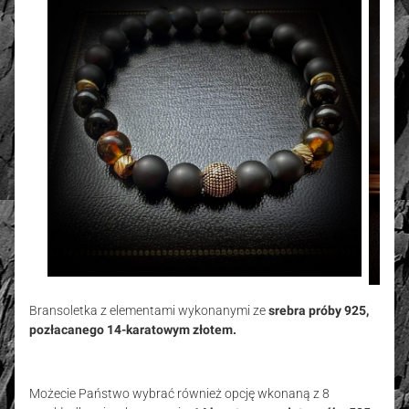
Bransoletka z elementami wykonanymi ze
srebra próby 925,
pozłacanego 14-karatowym złotem.
Możecie Państwo wybrać
również opcję wkonaną z
8