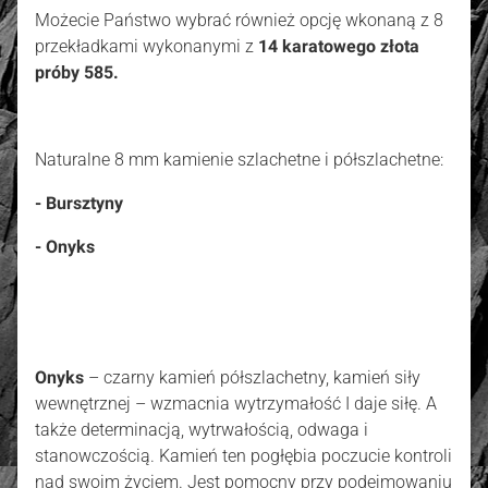
Możecie Państwo wybrać
również opcję wkonaną z
8
przekładkami wykonanymi z
14 karatowego złota
próby 585.
Naturalne 8 mm kamienie szlachetne i półszlachetne:
- Bursztyny
- Onyks
Onyks
– czarny kamień półszlachetny, kamień siły
wewnętrznej – wzmacnia wytrzymałość I daje siłę. A
także determinacją, wytrwałością, odwaga i
stanowczością. Kamień ten pogłębia poczucie kontroli
nad swoim życiem. Jest pomocny przy podejmowaniu