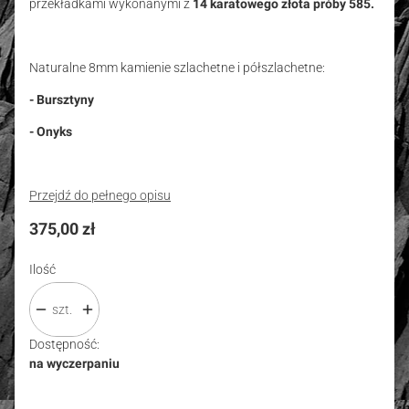
przekładkami wykonanymi z
14 karatowego złota próby 585.
Naturalne 8mm kamienie szlachetne i półszlachetne:
- Bursztyny
- Onyks
Przejdź do pełnego opisu
Cena
375,00 zł
Ilość
szt.
Dostępność:
na wyczerpaniu
Wybierz wariant produktu:
Poszczególne warianty mogą różnić się ceną