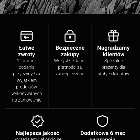
Łatwe
Bezpieczne
Nagradzamy
zwroty
zakupy
klientów
14 dni bez
Wszystkie dane i
Specjalne
podania
płatności są
prezenty dla
przyczyny *za
zabezpieczone
stałych klientów
wyjątkiem
produktów
wykonywanych
na zamówienie
Najlepsza jakość
Dodatkowa 6 msc
gwarancja
Sprzedajemy jakościowe