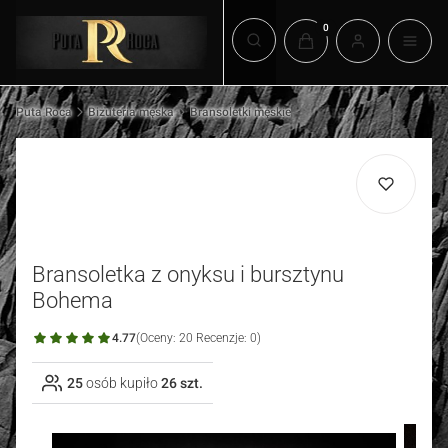
Produkty w koszyku: 0.
Otwórz wyszukiwarkę
Puta Roca
Biżuteria męska
Bransoletki męskie
Bransoletka z onyksu i bursztynu
Bohema
4.77
(Oceny: 20 Recenzje: 0)
25
osób kupiło
26 szt.