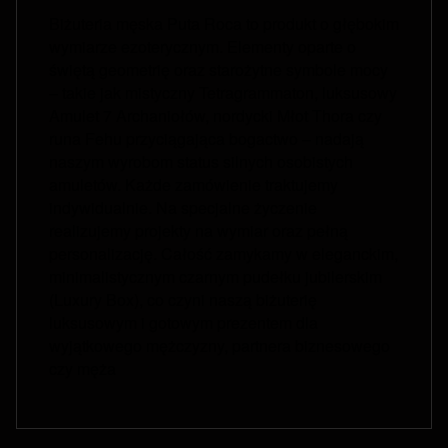
Biżuteria męska Puta Roca to produkt o głębokim
wymiarze ezoterycznym. Elementy oparte o
świętą geometrię oraz starożytne symbole mocy
– takie jak mistyczny Tetragrammaton, luksusowy
Amulet 7 Archaniołów, nordycki Młot Thora czy
runa Fehu przyciągająca bogactwo – nadają
naszym wyrobom status silnych osobistych
amuletów. Każde zamówienie traktujemy
indywidualnie. Na specjalne życzenie
realizujemy projekty na wymiar oraz pełną
personalizację. Całość zamykamy w eleganckim,
minimalistycznym czarnym pudełku jubilerskim
(Luxury Box), co czyni naszą biżuterię
luksusowym i gotowym prezentem dla
wyjątkowego mężczyzny, partnera biznesowego
czy męża