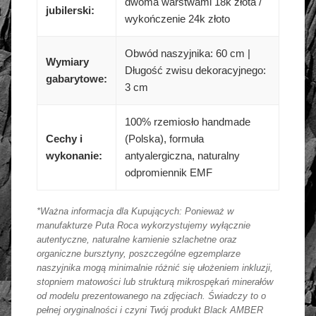
dwoma warstwami 18k złota /
jubilerski:
wykończenie 24k złoto
Obwód naszyjnika: 60 cm |
Wymiary
Długość zwisu dekoracyjnego:
gabarytowe:
3 cm
100% rzemiosło handmade
Cechy i
(Polska), formuła
wykonanie:
antyalergiczna, naturalny
odpromiennik EMF
*Ważna informacja dla Kupujących: Ponieważ w
manufakturze Puta Roca wykorzystujemy wyłącznie
autentyczne, naturalne kamienie szlachetne oraz
organiczne bursztyny, poszczególne egzemplarze
naszyjnika mogą minimalnie różnić się ułożeniem inkluzji,
stopniem matowości lub strukturą mikrospękań minerałów
od modelu prezentowanego na zdjęciach. Świadczy to o
pełnej oryginalności i czyni Twój produkt Black AMBER