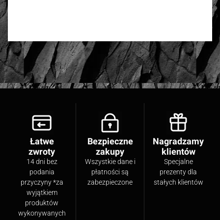
Oceń i opisz
Łatwe
Bezpieczne
Nagradzamy
zwroty
zakupy
klientów
14 dni bez
Wszystkie dane i
Specjalne
podania
płatności są
prezenty dla
przyczyny *za
zabezpieczone
stałych klientów
wyjątkiem
produktów
wykonywanych