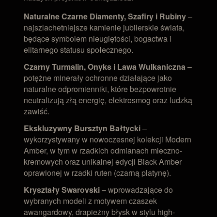
Naturalne Czarne Diamenty, Szafiry i Rubiny
–
najszlachetniejsze kamienie jubilerskie świata,
będące symbolem nieugiętości, bogactwa i
elitarnego statusu społecznego.
Czarny Turmalin, Onyks i Lawa Wulkaniczna
–
potężne minerały ochronne działające jako
naturalne odpromienniki, które bezpowrotnie
neutralizują złą energię, elektrosmog oraz ludzką
zawiść.
Ekskluzywny Bursztyn Bałtycki
–
wykorzystywany w nowoczesnej kolekcji Modern
Amber, w tym w rzadkich odmianach mleczno-
kremowych oraz unikalnej edycji Black Amber
oprawionej w rzadki ruten (czarną platynę).
Kryształy Swarovski
– wprowadzające do
wybranych modeli z motywem czaszek
awangardowy, drapieżny błysk w stylu high-