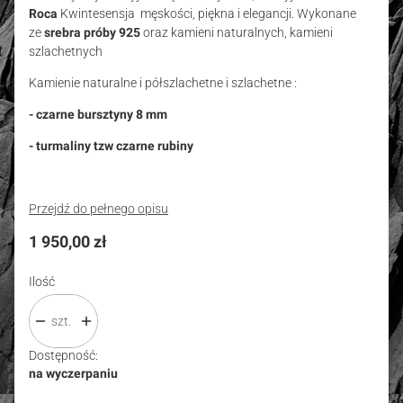
Roca
Kwintesensja męskości, piękna i elegancji. Wykonane
ze
srebra próby 925
oraz kamieni naturalnych, kamieni
szlachetnych
Kamienie naturalne i półszlachetne i szlachetne :
- czarne bursztyny 8 mm
- turmaliny tzw czarne rubiny
Przejdź do pełnego opisu
Cena
1 950,00 zł
Ilość
szt.
Dostępność:
na wyczerpaniu