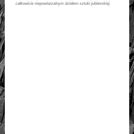
całkowicie niepowtarzalnym dziełem sztuki jubilerskiej.
złoto / srebro:
Metal szlachetny
Srebro 925, pozłacane 2
warstwami -18 k złota
WYMIARY:
Długość zwisu
3 cm
Obwód
60 cm
4.67
Liczba ocen: 12