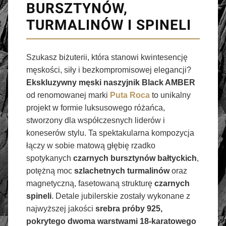
BURSZTYNÓW,
TURMALINÓW I SPINELI
Szukasz biżuterii, która stanowi kwintesencję
męskości, siły i bezkompromisowej elegancji?
Ekskluzywny męski naszyjnik Black AMBER
od renomowanej marki
Puta Roca
to unikalny
projekt w formie luksusowego różańca,
stworzony dla współczesnych liderów i
koneserów stylu. Ta spektakularna kompozycja
łączy w sobie matową głębię rzadko
spotykanych
czarnych bursztynów bałtyckich
,
potężną moc
szlachetnych turmalinów
oraz
magnetyczną, fasetowaną strukturę
czarnych
spineli
. Detale jubilerskie zostały wykonane z
najwyższej jakości
srebra próby 925,
pokrytego dwoma warstwami 18-karatowego