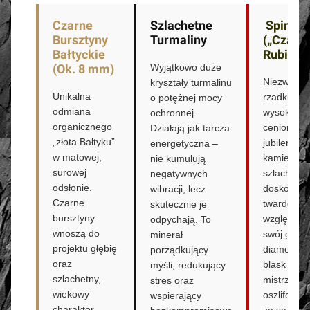
Czarne
Szlachetne
Spinele
Bursztyny
Turmaliny
(„Czarn
Bałtyckie
Rubiny”)
(Ok. 8 mm)
Wyjątkowo duże
Niezwykle
kryształy turmalinu
Unikalna
rzadkie i
o potężnej mocy
odmiana
wysoko
ochronnej.
organicznego
cenione w
Działają jak tarcza
„złota Bałtyku”
jubilerstwi
energetyczna –
w matowej,
kamienie
nie kumulują
surowej
szlachetne
negatywnych
odsłonie.
doskonałej
wibracji, lecz
Czarne
twardości.
skutecznie je
bursztyny
względu n
odpychają. To
wnoszą do
swój głębo
minerał
projektu głębię
diamento
porządkujący
oraz
blask po
myśli, redukujący
szlachetny,
mistrzows
stres oraz
wiekowy
oszlifowani
wspierający
charakter.
ze są kami