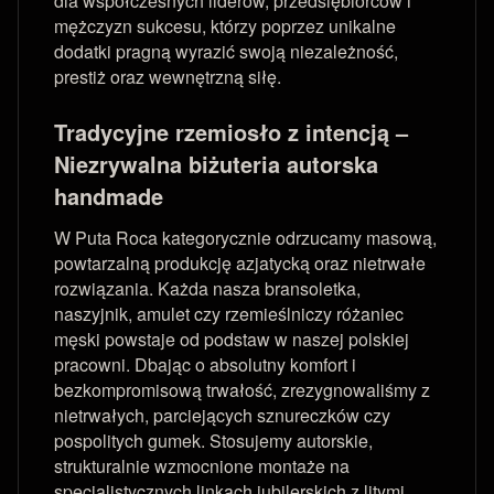
dla współczesnych liderów, przedsiębiorców i
mężczyzn sukcesu, którzy poprzez unikalne
dodatki pragną wyrazić swoją niezależność,
prestiż oraz wewnętrzną siłę.
Tradycyjne rzemiosło z intencją –
Niezrywalna biżuteria autorska
handmade
W Puta Roca kategorycznie odrzucamy masową,
powtarzalną produkcję azjatycką oraz nietrwałe
rozwiązania. Każda nasza bransoletka,
naszyjnik, amulet czy rzemieślniczy różaniec
męski powstaje od podstaw w naszej polskiej
pracowni. Dbając o absolutny komfort i
bezkompromisową trwałość, zrezygnowaliśmy z
nietrwałych, parciejących sznureczków czy
pospolitych gumek. Stosujemy autorskie,
strukturalnie wzmocnione montaże na
specjalistycznych linkach jubilerskich z litymi