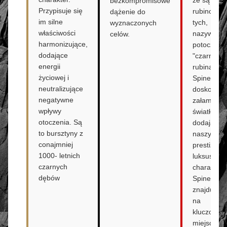
bezkompromisowe
Przypisuje się
rubinowa
dążenie do
im silne
tych,
wyznaczonych
właściwości
nazywane 
celów.
harmonizujące,
potocznie
dodające
"czarnymi
energii
rubinami".
życiowej i
Spinele
neutralizujące
doskonale
negatywne
załamują
wpływy
światło,
otoczenia. Są
dodając
to bursztyny z
naszyjniko
conajmniej
prestiżowe
1000- letnich
luksusowe
czarnych
charakteru
dębów
Spinele
znajdują s
na
kluczowy
miejscu w