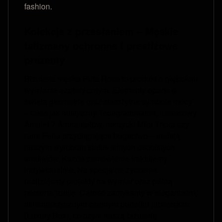
fashion.
Kolekcje z przesłaniem – Męskie
talizmany ochronne i prestiżowe
prezenty
Biżuteria męska Puta Roca to produkt o głębokim
wymiarze ezoterycznym. Elementy oparte o
świętą geometrię oraz starożytne symbole mocy
– takie jak mistyczny Tetragrammaton, luksusowy
Amulet 7 Archaniołów, nordycki Młot Thora czy
runa Fehu przyciągająca bogactwo – nadają
naszym wyrobom status silnych osobistych
amuletów. Każde zamówienie traktujemy
indywidualnie. Na specjalne życzenie
realizujemy projekty na wymiar oraz pełną
personalizację. Całość zamykamy w eleganckim,
minimalistycznym czarnym pudełku jubilerskim
(Luxury Box), co czyni naszą biżuterię