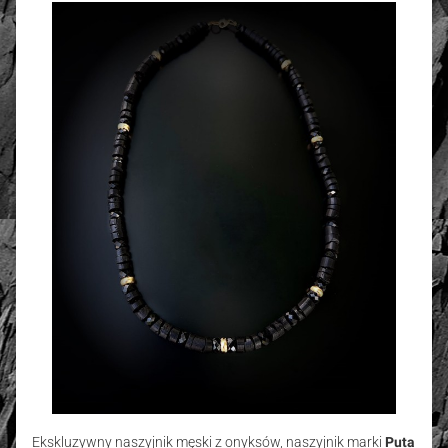
Ekskluzywny naszyjnik męski z onyksów, naszyjnik marki
Puta