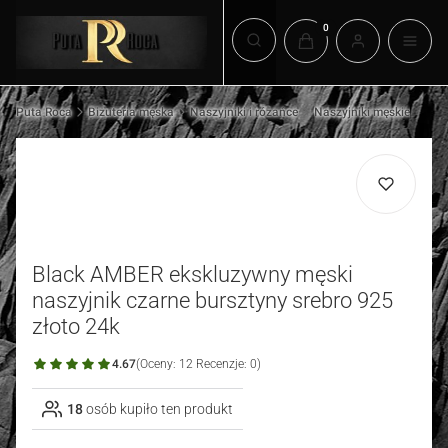
Produkty w koszyku: 0.
Otwórz wyszukiwarkę
Puta Roca
Biżuteria męska
Naszyjniki i różańce
Naszyjniki męskie
Black AMBER ekskluzywny męski
naszyjnik czarne bursztyny srebro 925
złoto 24k
4.67
(Oceny: 12 Recenzje: 0)
18
osób kupiło ten produkt