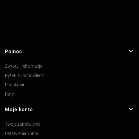
luksusowym i gotowym prezentem dla
wyjątkowego mężczyzny, partnera biznesowego
czy męża
Pomoc
Linki w stopce
Zwroty i reklamacje
Pytania i odpowiedzi
Regulamin
Raty
Moje konto
Twoje zamówienia
Ustawienia konta