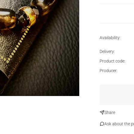
Availability:
Delivery:
Product code:
Producer:
Share
Ask about the p