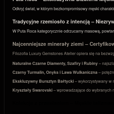
Odkryj świat, w którym bezkompromisowy męski charakter
Tradycyjne rzemiosło z intencją – Niezry
W Puta Roca kategorycznie odrzucamy masową, powtarzal
Najcenniejsze minerały ziemi – Certyfikow
Filozofia Luxury Gemstones Atelier opiera się na bezw
Naturalne Czarne Diamenty, Szafiry i Rubiny
– najszl
Czarny Turmalin, Onyks i Lawa Wulkaniczna
– potężn
Ekskluzywny Bursztyn Bałtycki
– wykorzystywany w n
Kryształy Swarovski
– wprowadzające do wybranych mo
Kolekcje z przesłaniem – Męskie talizman
Biżuteria męska Puta Roca to produkt o głębokim wymia