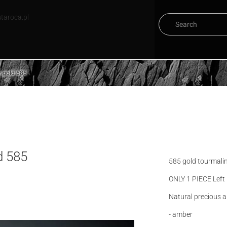
taroca.pl
r gold 585
d 585
585 gold tourmalin
ONLY 1 PIECE Left
Natural precious a
- amber