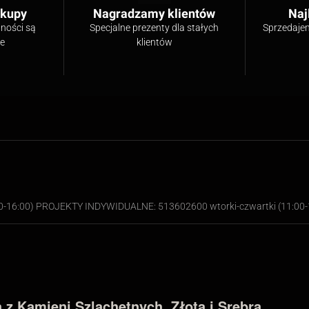
akupy
Nagradzamy klientów
Naj
tności są
Specjalne prezenty dla stałych
Sprzedaje
ne
klientów
00-16:00) PROJEKTY INDYWIDUALNE: 513602600 wtorki-czwartki (11:00-
z Kamieni Szlachetnych, Złota i Srebra