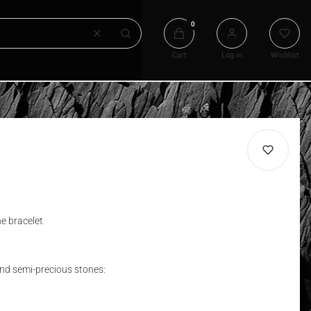
Products in the cart: 0. See det
Clear
Search
Cart
Log in
Wishlist
e bracelet
nd semi-precious stones: