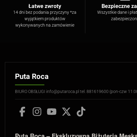
Łatwe zwroty
Bezpieczne z
14 dni bez podania przyczyny *za
Wszystkie dane i pła
wyjątkiem produktów
zabezpieczo
wykonywanych na zamówienie
Puta Roca
BIURO OBSŁUGI info@putaroca.pl tel. 881619600 (pon-czw 11:
Puta Roca – Ekskluzywna Biżuteria Męska 