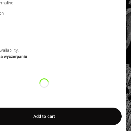
rmaline
ion
vailability:
na wyczerpaniu
duktu:
ay differ in price
Add to cart