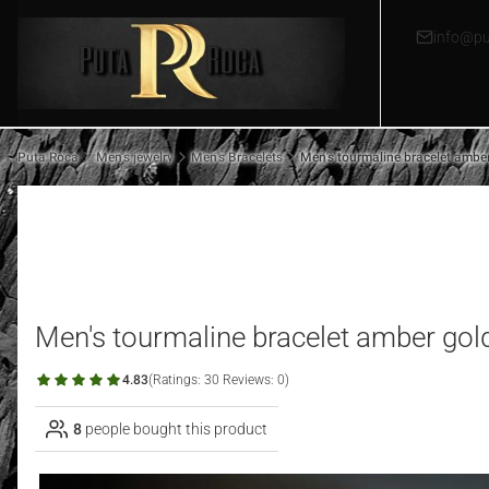
info@pu
Puta Roca
Men's jewelry
Men's Bracelets
Men's tourmaline bracelet ambe
Men's tourmaline bracelet amber gol
4.83
(Ratings: 30 Reviews: 0)
8
people bought this product