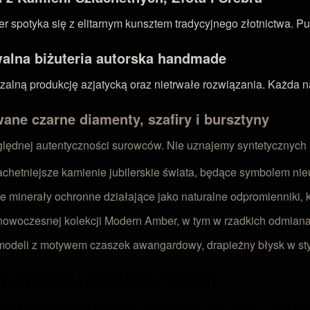
 spotyka się z elitarnym kunsztem tradycyjnego złotnictwa. Pu
walna biżuteria autorska handmade
ną produkcję azjatycką oraz nietrwałe rozwiązania. Każda nasz
ane czarne diamenty, szafiry i bursztyny
zględnej autentyczności surowców. Nie uznajemy syntetycznych
achetniejsze kamienie jubilerskie świata, będące symbolem nieu
e minerały ochronne działające jako naturalne odpromienniki, k
owoczesnej kolekcji Modern Amber, w tym w rzadkich odmianach
deli z motywem czaszek awangardowy, drapieżny błysk w styl
y ochronne i prestiżowe prezenty
rze ezoterycznym. Elementy oparte o świętą geometrię oraz st