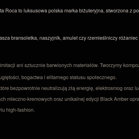
ta Roca to luksusowa polska marka biżuteryjna, stworzona z po
a bransoletka, naszyjnik, amulet czy rzemieślniczy różaniec 
 imitacji ani sztucznie barwionych materiałów. Tworzymy komp
giętości, bogactwa i elitarnego statusu społecznego.
tóre bezpowrotnie neutralizują złą energię, elektrosmog oraz l
 mleczno-kremowych oraz unikalnej edycji Black Amber oprawi
u high-fashion.
arożytne symbole mocy – takie jak mistyczny Tetragrammaton,