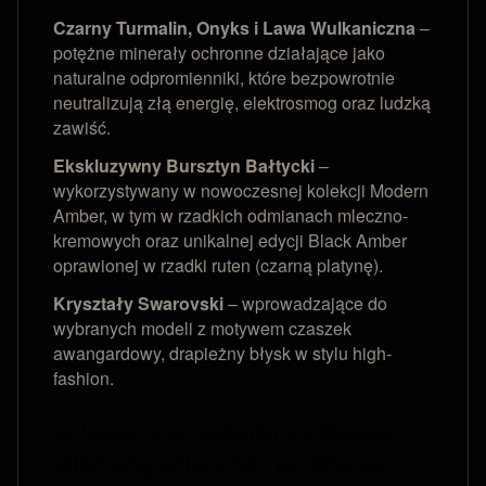
Czarny Turmalin, Onyks i Lawa Wulkaniczna
–
potężne minerały ochronne działające jako
naturalne odpromienniki, które bezpowrotnie
neutralizują złą energię, elektrosmog oraz ludzką
zawiść.
Ekskluzywny Bursztyn Bałtycki
–
wykorzystywany w nowoczesnej kolekcji Modern
Amber, w tym w rzadkich odmianach mleczno-
kremowych oraz unikalnej edycji Black Amber
oprawionej w rzadki ruten (czarną platynę).
Kryształy Swarovski
– wprowadzające do
wybranych modeli z motywem czaszek
awangardowy, drapieżny błysk w stylu high-
fashion.
Kolekcje z przesłaniem – Męskie
talizmany ochronne i prestiżowe