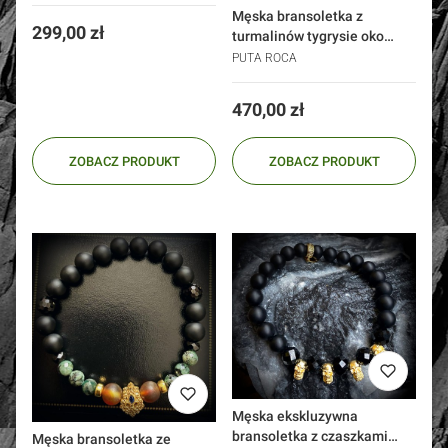
Męska bransoletka z
Cena
299,00 zł
turmalinów tygrysie oko
srebro 925 złoto 24k
PUTA ROCA
Cena
470,00 zł
ZOBACZ PRODUKT
ZOBACZ PRODUKT
Męska ekskluzywna
bransoletka z czaszkami
Męska bransoletka ze