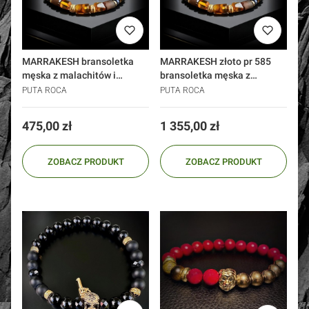
MARRAKESH bransoletka
MARRAKESH złoto pr 585
męska z malachitów i
bransoletka męska z
bursztynu srebro 925 złoto
malachitów i bursztynu
PUTA ROCA
PUTA ROCA
Cena
Cena
475,00 zł
1 355,00 zł
ZOBACZ PRODUKT
ZOBACZ PRODUKT