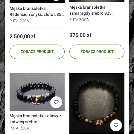
Męska bransoletka
Męska bransoletka
szmaragdy srebro 925
Redencion onyks, złoto 585
EMERALD
PUTA ROCA
krzyżyk czarne cyrkonie
PUTA ROCA
Cena
375,00 zł
Cena
2 500,00 zł
ZOBACZ PRODUKT
ZOBACZ PRODUKT
Męska bransoletka z lawy z
kotwicą srebro
PUTA ROCA