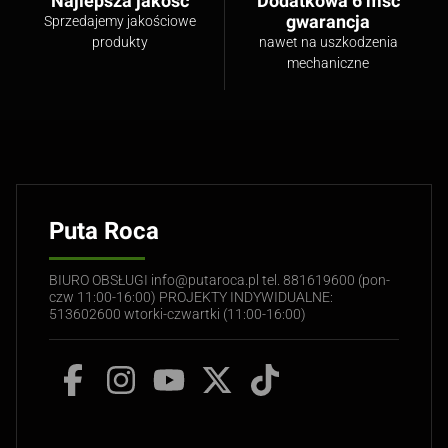
Najlepsza jakość
Dodatkowa 6 msc
gwarancja
Sprzedajemy jakościowe
produkty
nawet na uszkodzenia
mechaniczne
Puta Roca
BIURO OBSŁUGI info@putaroca.pl tel. 881619600 (pon-
czw 11:00-16:00) PROJEKTY INDYWIDUALNE:
513602600 wtorki-czwartki (11:00-16:00)