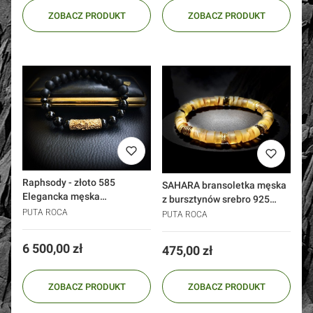
ZOBACZ PRODUKT
ZOBACZ PRODUKT
Raphsody - złoto 585
SAHARA bransoletka męska
Elegancka męska
z bursztynów srebro 925
bransoletka onyksy
PUTA ROCA
złoto
PUTA ROCA
Cena
6 500,00 zł
Cena
475,00 zł
ZOBACZ PRODUKT
ZOBACZ PRODUKT