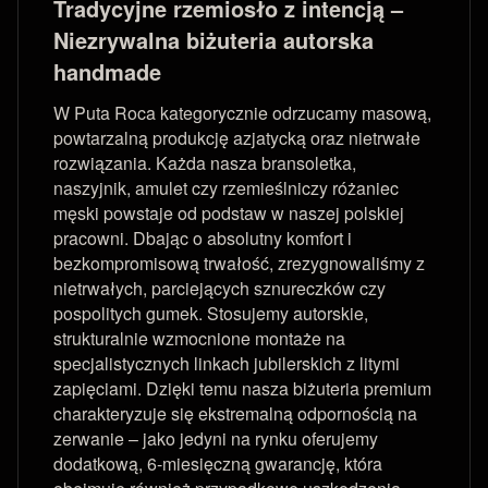
Tradycyjne rzemiosło z intencją –
Niezrywalna biżuteria autorska
handmade
W Puta Roca kategorycznie odrzucamy masową,
powtarzalną produkcję azjatycką oraz nietrwałe
rozwiązania. Każda nasza bransoletka,
naszyjnik, amulet czy rzemieślniczy różaniec
męski powstaje od podstaw w naszej polskiej
pracowni. Dbając o absolutny komfort i
bezkompromisową trwałość, zrezygnowaliśmy z
nietrwałych, parciejących sznureczków czy
pospolitych gumek. Stosujemy autorskie,
strukturalnie wzmocnione montaże na
specjalistycznych linkach jubilerskich z litymi
zapięciami. Dzięki temu nasza biżuteria premium
charakteryzuje się ekstremalną odpornością na
zerwanie – jako jedyni na rynku oferujemy
dodatkową, 6-miesięczną gwarancję, która