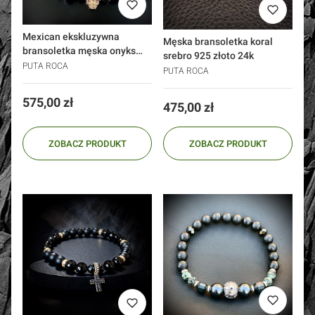
Mexican ekskluzywna
Męska bransoletka koral
bransoletka męska onyks
srebro 925 złoto 24k
czaszka
PUTA ROCA
PUTA ROCA
Cena
575,00 zł
Cena
475,00 zł
ZOBACZ PRODUKT
ZOBACZ PRODUKT