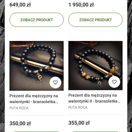
Cena
Cena
649,00 zł
1 950,00 zł
ZOBACZ PRODUKT
ZOBACZ PRODUKT
Prezent dla mężczyzny na
Prezent dla mężczyzny na
walentynki II - bransoletka
walentynki - bransoletka
monogram inicjał
monogram inicjał
PUTA ROCA
PUTA ROCA
Cena
355,00 zł
Cena
350,00 zł