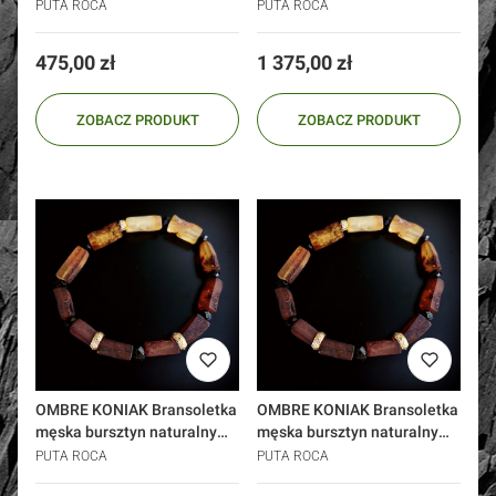
malachitów srebro 925 złoto
onyksów malachitów
PUTA ROCA
PUTA ROCA
Cena
Cena
475,00 zł
1 375,00 zł
ZOBACZ PRODUKT
ZOBACZ PRODUKT
OMBRE KONIAK Bransoletka
OMBRE KONIAK Bransoletka
męska bursztyn naturalny
męska bursztyn naturalny
srebro 925, złoto
złoto 585
PUTA ROCA
PUTA ROCA