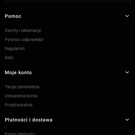
Pomoc
Linki w stopce
Zwroty i reklamacje
Pytania i odpowiedzi
Regulamin
Raty
Moje konto
Twoje zamówienia
Ustawienia konta
Przechowalnia
Płatności i dostawa
Formy płatności