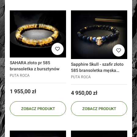
SAHARA złoto pr 585
Sapphire Skull - szafir złoto
bransoletka z bursztynów
585 bransoletka męska
PUTA ROCA
onyks czaszka
PUTA ROCA
Cena
1 955,00 zł
Cena
4 950,00 zł
ZOBACZ PRODUKT
ZOBACZ PRODUKT