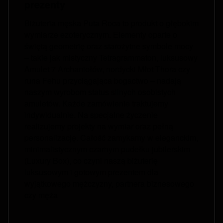
prezenty
Biżuteria męska Puta Roca to produkt o głębokim
wymiarze ezoterycznym. Elementy oparte o
świętą geometrię oraz starożytne symbole mocy
– takie jak mistyczny Tetragrammaton, luksusowy
Amulet 7 Archaniołów, nordycki Młot Thora czy
runa Fehu przyciągająca bogactwo – nadają
naszym wyrobom status silnych osobistych
amuletów. Każde zamówienie traktujemy
indywidualnie. Na specjalne życzenie
realizujemy projekty na wymiar oraz pełną
personalizację. Całość zamykamy w eleganckim,
minimalistycznym czarnym pudełku jubilerskim
(Luxury Box), co czyni naszą biżuterię
luksusowym i gotowym prezentem dla
wyjątkowego mężczyzny, partnera biznesowego
czy męża