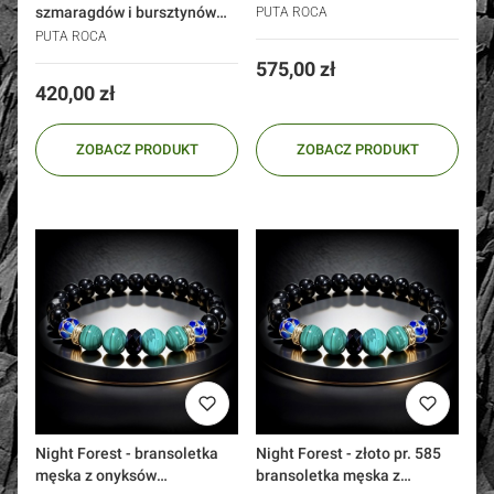
srebro 925 złoto onyks
szmaragdów i bursztynów
PUTA ROCA
czarne rubiny
srebro 925 złoto 24k
PUTA ROCA
Cena
575,00 zł
Cena
420,00 zł
ZOBACZ PRODUKT
ZOBACZ PRODUKT
Night Forest - bransoletka
Night Forest - złoto pr. 585
męska z onyksów
bransoletka męska z