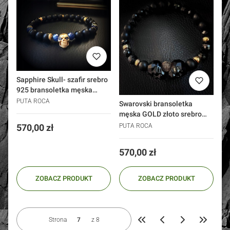
Sapphire Skull- szafir srebro
925 bransoletka męska
onyks czaszka
PUTA ROCA
Swarovski bransoletka
męska GOLD złoto srebro
czaszki
PUTA ROCA
Cena
570,00 zł
Cena
570,00 zł
ZOBACZ PRODUKT
ZOBACZ PRODUKT
Strona
z 8
Wróć do pierwszej strony z p
Przejdź d