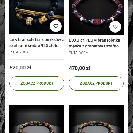
Lew bransoletka z onyksów z
LUXURY PLUM bransoletka
szafirami srebro 925 złoto
męska z granatow i szafirów
24k
srebro 925
PUTA ROCA
PUTA ROCA
Cena
520,00 zł
Cena
470,00 zł
ZOBACZ PRODUKT
ZOBACZ PRODUKT