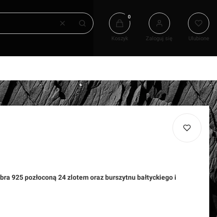
Produkty w koszyku: 0. Zobacz
Wyczyść
Szukaj
Koszyk
Zaloguj się
Ulubione
bra 925 pozłoconą 24 zlotem oraz burszytnu bałtyckiego i