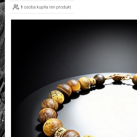
1
osoba kupiła ten produkt