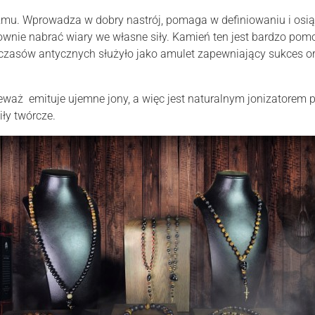
zmu. Wprowadza w dobry nastrój, pomaga w definiowaniu i osiąg
ownie nabrać wiary we własne siły. Kamień ten jest bardzo po
d czasów antycznych służyło jako amulet zapewniający sukces or
eważ emituje ujemne jony, a więc jest naturalnym jonizatorem 
ły twórcze.