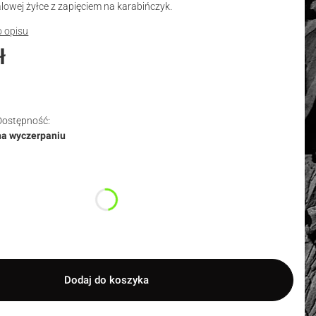
lowej żyłce z zapięciem na karabińczyk.
o opisu
ł
Dostępność:
na wyczerpaniu
duktu:
nty mogą różnić się ceną
Dodaj do koszyka