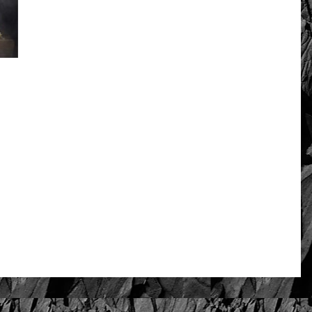
-18 k złota
Oceń i opisz