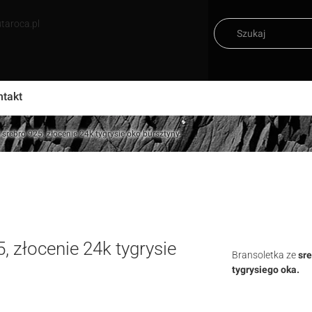
taroca.pl
ntakt
rebro 925, złocenie 24k tygrysie oko bursztyny
 złocenie 24k tygrysie
Bransoletka ze
sre
tygrysiego oka.