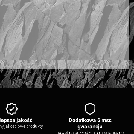
lepsza jakość
Dodatkowa 6 msc
gwarancja
my jakościowe produkty
nawet na uszkodzenia mechaniczne