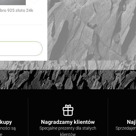
ęska bransoletka z bursztynów i kamieni srebro 925 złoto 24k
akupy
Nagradzamy klientów
Naj
tności są
Specjalne prezenty dla stałych
Sprzedaje
ne
klientów