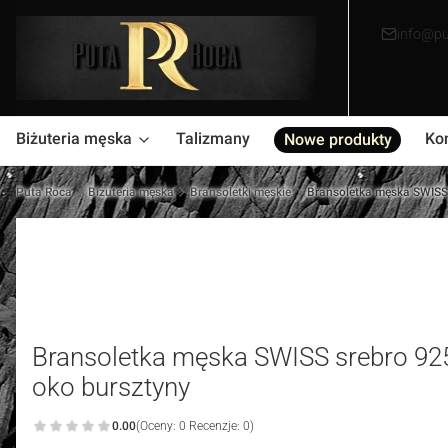
info@pu
Biżuteria męska
Talizmany
Ko
Nowe produkty
Puta Roca
Biżuteria męska
Bransoletki męskie
Bransoletka męska SWISS s
Bransoletka męska SWISS srebro 925,
oko bursztyny
0.00
(Oceny: 0 Recenzje: 0)