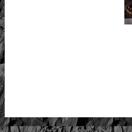
złoto / srebro:
Metal szlachetny
0.00
Liczba ocen: 0