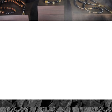
Srebro 925, pozłacane 2 warstwami 