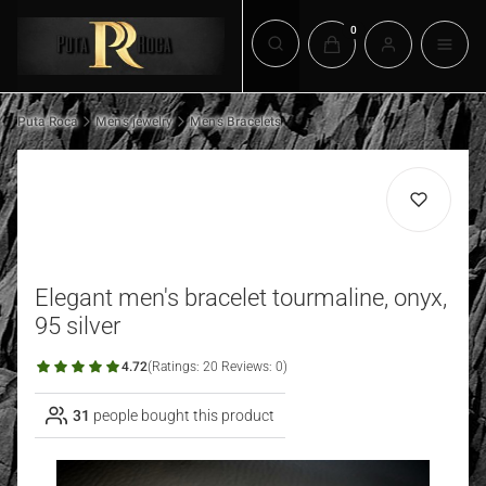
Products in the cart: 0. 
Open search engine
Puta Roca
Men's jewelry
Men's Bracelets
Elegant men's bracelet tourmaline, onyx,
95 silver
4.72
(Ratings: 20 Reviews: 0)
31
people bought this product