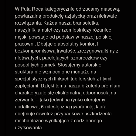
W Puta Roca kategorycznie odrzucamy masową,
powtarzalną produkcję azjatycką oraz nietrwałe
rozwiązania. Każda nasza bransoletka,
naszyjnik, amulet czy rzemieślniczy różaniec
męski powstaje od podstaw w naszej polskiej
pracowni. Dbając o absolutny komfort i
bezkompromisową trwałość, zrezygnowaliśmy z
nietrwałych, parciejących sznureczków czy
pospolitych gumek. Stosujemy autorskie,
strukturalnie wzmocnione montaże na
specjalistycznych linkach jubilerskich z litymi
zapięciami. Dzięki temu nasza biżuteria premium
charakteryzuje się ekstremalną odpornością na
zerwanie – jako jedyni na rynku oferujemy
dodatkową, 6-miesięczną gwarancję, która
obejmuje również przypadkowe uszkodzenia
mechaniczne wynikające z codziennego
użytkowania.