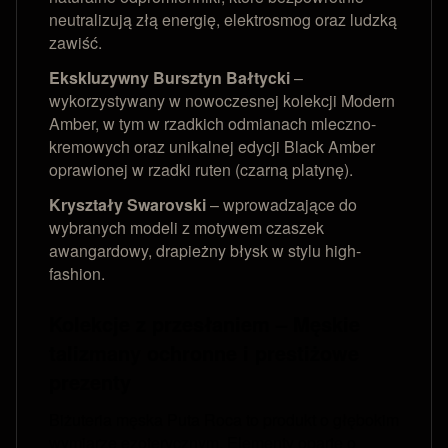
neutralizują złą energię, elektrosmog oraz ludzką
zawiść.
Ekskluzywny Bursztyn Bałtycki
–
wykorzystywany w nowoczesnej kolekcji Modern
Amber, w tym w rzadkich odmianach mleczno-
kremowych oraz unikalnej edycji Black Amber
oprawionej w rzadki ruten (czarną platynę).
Kryształy Swarovski
– wprowadzające do
wybranych modeli z motywem czaszek
awangardowy, drapieżny błysk w stylu high-
fashion.
Kolekcje z przesłaniem – Męskie
talizmany ochronne i prestiżowe
prezenty
Biżuteria męska Puta Roca to produkt o głębokim
wymiarze ezoterycznym. Elementy oparte o