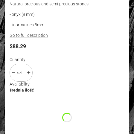
Natural precious and semi-precious stones:
- onyx (8 mm)
- tourmalines 8mm
Go to full description
Price
$88.29
Quantity
szt.
Availability:
średnia ilość
Wybierz wariant produktu:
Individual variants may differ in price
*
Size
Select