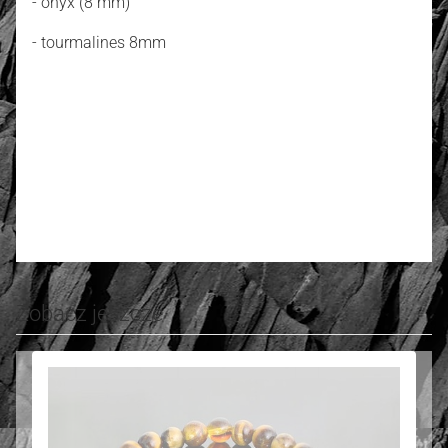
- onyx (8 mm)
- tourmalines 8mm
4.72
Number of ratings: 20
Rate and review
Zobacz jeszcze