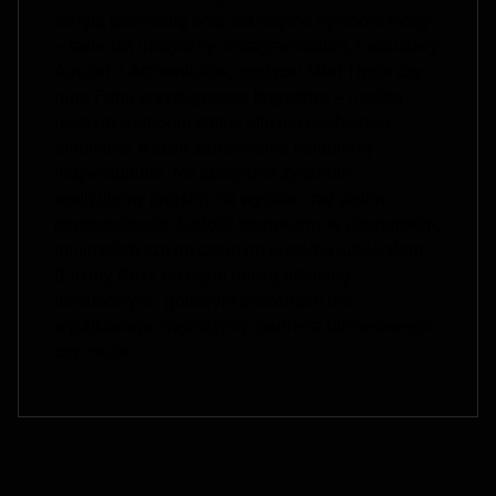
świętą geometrię oraz starożytne symbole mocy
– takie jak mistyczny Tetragrammaton, luksusowy
Amulet 7 Archaniołów, nordycki Młot Thora czy
runa Fehu przyciągająca bogactwo – nadają
naszym wyrobom status silnych osobistych
amuletów. Każde zamówienie traktujemy
indywidualnie. Na specjalne życzenie
realizujemy projekty na wymiar oraz pełną
personalizację. Całość zamykamy w eleganckim,
minimalistycznym czarnym pudełku jubilerskim
(Luxury Box), co czyni naszą biżuterię
luksusowym i gotowym prezentem dla
wyjątkowego mężczyzny, partnera biznesowego
czy męża
Footer menu