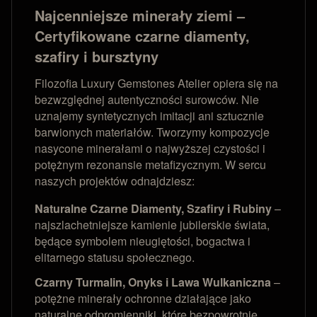
Najcenniejsze minerały ziemi –
Certyfikowane czarne diamenty,
szafiry i bursztyny
Filozofia Luxury Gemstones Atelier opiera się na
bezwzględnej autentyczności surowców. Nie
uznajemy syntetycznych imitacji ani sztucznie
barwionych materiałów. Tworzymy kompozycje
nasycone minerałami o najwyższej czystości i
potężnym rezonansie metafizycznym. W sercu
naszych projektów odnajdziesz:
Naturalne Czarne Diamenty, Szafiry i Rubiny
–
najszlachetniejsze kamienie jubilerskie świata,
będące symbolem nieugiętości, bogactwa i
elitarnego statusu społecznego.
Czarny Turmalin, Onyks i Lawa Wulkaniczna
–
potężne minerały ochronne działające jako
naturalne odpromienniki, które bezpowrotnie