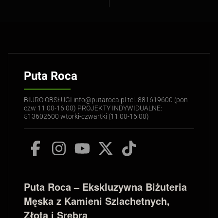
Puta Roca
BIURO OBSŁUGI info@putaroca.pl tel. 881619600 (pon-
czw 11:00-16:00) PROJEKTY INDYWIDUALNE:
513602600 wtorki-czwartki (11:00-16:00)
Puta Roca – Ekskluzywna Biżuteria
Męska z Kamieni Szlachetnych,
Złota i Srebra