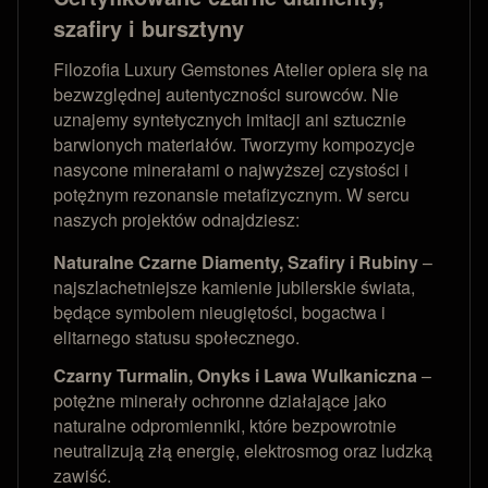
szafiry i bursztyny
Filozofia Luxury Gemstones Atelier opiera się na
bezwzględnej autentyczności surowców. Nie
uznajemy syntetycznych imitacji ani sztucznie
barwionych materiałów. Tworzymy kompozycje
nasycone minerałami o najwyższej czystości i
potężnym rezonansie metafizycznym. W sercu
naszych projektów odnajdziesz:
Naturalne Czarne Diamenty, Szafiry i Rubiny
–
najszlachetniejsze kamienie jubilerskie świata,
będące symbolem nieugiętości, bogactwa i
elitarnego statusu społecznego.
Czarny Turmalin, Onyks i Lawa Wulkaniczna
–
potężne minerały ochronne działające jako
naturalne odpromienniki, które bezpowrotnie
neutralizują złą energię, elektrosmog oraz ludzką
zawiść.