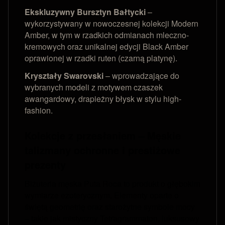
Ekskluzywny Bursztyn Bałtycki
–
wykorzystywany w nowoczesnej kolekcji Modern
Amber, w tym w rzadkich odmianach mleczno-
kremowych oraz unikalnej edycji Black Amber
oprawionej w rzadki ruten (czarną platynę).
Kryształy Swarovski
– wprowadzające do
wybranych modeli z motywem czaszek
awangardowy, drapieżny błysk w stylu high-
fashion.
Kolekcje z przesłaniem – Męskie
talizmany ochronne i prestiżowe
prezenty
Biżuteria męska Puta Roca to produkt o głębokim
wymiarze ezoterycznym. Elementy oparte o
świętą geometrię oraz starożytne symbole mocy
– takie jak mistyczny Tetragrammaton, luksusowy