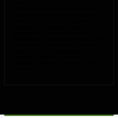
Amulet 7 Archaniołów, nordycki Młot Thora czy
runa Fehu przyciągająca bogactwo – nadają
naszym wyrobom status silnych osobistych
amuletów. Każde zamówienie traktujemy
indywidualnie. Na specjalne życzenie
realizujemy projekty na wymiar oraz pełną
personalizację. Całość zamykamy w eleganckim,
minimalistycznym czarnym pudełku jubilerskim
(Luxury Box), co czyni naszą biżuterię
luksusowym i gotowym prezentem dla
wyjątkowego mężczyzny, partnera biznesowego
czy męża
Footer menu