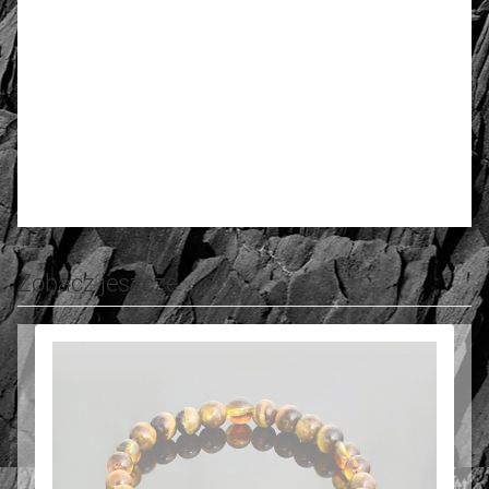
4.75
Number of ratings: 8
Rate and review
Zobacz jeszcze