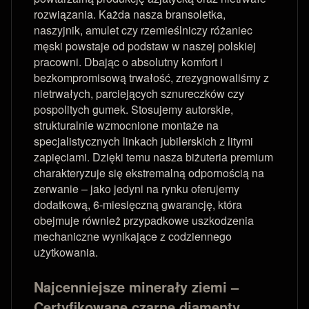
rozwiązania. Każda nasza bransoletka,
naszyjnik, amulet czy rzemieślniczy różaniec
męski powstaje od podstaw w naszej polskiej
pracowni. Dbając o absolutny komfort i
bezkompromisową trwałość, zrezygnowaliśmy z
nietrwałych, parciejących sznureczków czy
pospolitych gumek. Stosujemy autorskie,
strukturalnie wzmocnione montaże na
specjalistycznych linkach jubilerskich z litymi
zapięciami. Dzięki temu nasza biżuteria premium
charakteryzuje się ekstremalną odpornością na
zerwanie – jako jedyni na rynku oferujemy
dodatkową, 6-miesięczną gwarancję, która
obejmuje również przypadkowe uszkodzenia
mechaniczne wynikające z codziennego
użytkowania.
Najcenniejsze minerały ziemi –
Certyfikowane czarne diamenty,