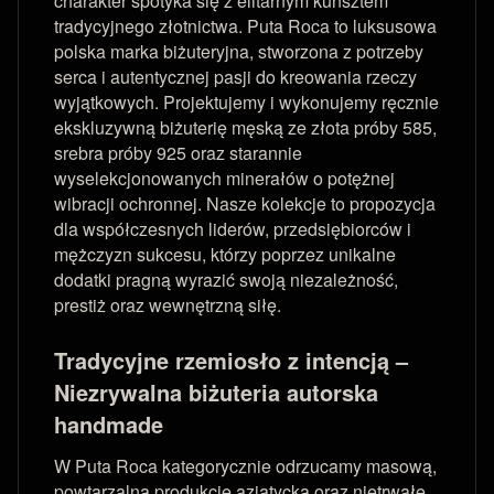
charakter spotyka się z elitarnym kunsztem
tradycyjnego złotnictwa. Puta Roca to luksusowa
polska marka biżuteryjna, stworzona z potrzeby
serca i autentycznej pasji do kreowania rzeczy
wyjątkowych. Projektujemy i wykonujemy ręcznie
ekskluzywną biżuterię męską ze złota próby 585,
srebra próby 925 oraz starannie
wyselekcjonowanych minerałów o potężnej
wibracji ochronnej. Nasze kolekcje to propozycja
dla współczesnych liderów, przedsiębiorców i
mężczyzn sukcesu, którzy poprzez unikalne
dodatki pragną wyrazić swoją niezależność,
prestiż oraz wewnętrzną siłę.
Tradycyjne rzemiosło z intencją –
Niezrywalna biżuteria autorska
handmade
W Puta Roca kategorycznie odrzucamy masową,
powtarzalną produkcję azjatycką oraz nietrwałe