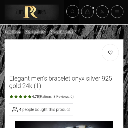
Products in the cart: 0. 
Open search engine
Puta Roca
Men's jewelry
Men's Bracelets
Elegant men's bracelet onyx silver 925
gold 24k (1)
4.75
(Ratings: 8 Reviews: 0)
4
people bought this product