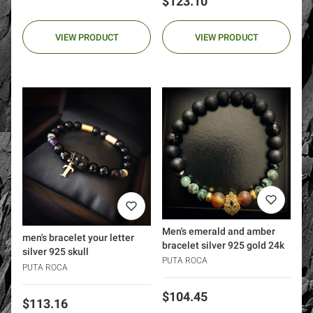
Price
$123.10
VIEW PRODUCT
VIEW PRODUCT
Men's emerald and amber
men's bracelet your letter
bracelet silver 925 gold 24k
silver 925 skull
PUTA ROCA
PUTA ROCA
Price
$104.45
Price
$113.16