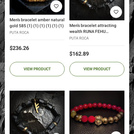
Men's bracelet amber natural
Men's bracelet attracting
gold 585 (1) (1) (1) (1) (1) (1)
wealth RUNA FEHU
PUTA ROCA
tourmalines Swarovski silver
PUTA ROCA
925 gold 24k DIAMONDS
Price
$236.26
Price
$162.89
VIEW PRODUCT
VIEW PRODUCT