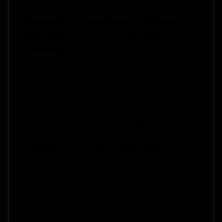
Kolekcje z przesłaniem – Męskie
talizmany ochronne i prestiżowe
prezenty
Biżuteria męska Puta Roca to produkt o głębokim
wymiarze ezoterycznym. Elementy oparte o
świętą geometrię oraz starożytne symbole mocy
– takie jak mistyczny Tetragrammaton, luksusowy
Amulet 7 Archaniołów, nordycki Młot Thora czy
runa Fehu przyciągająca bogactwo – nadają
naszym wyrobom status silnych osobistych
amuletów. Każde zamówienie traktujemy
indywidualnie. Na specjalne życzenie
realizujemy projekty na wymiar oraz pełną
personalizację. Całość zamykamy w eleganckim,
minimalistycznym czarnym pudełku jubilerskim
(Luxury Box), co czyni naszą biżuterię
luksusowym i gotowym prezentem dla