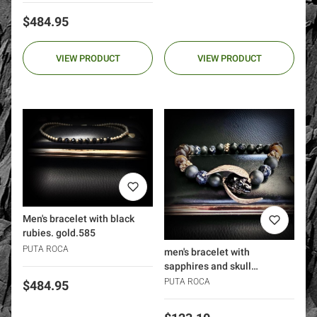
Price
$484.95
VIEW PRODUCT
VIEW PRODUCT
Men's bracelet with black
rubies. gold.585
PUTA ROCA
men's bracelet with
sapphires and skull
PROTECT
PUTA ROCA
Price
$484.95