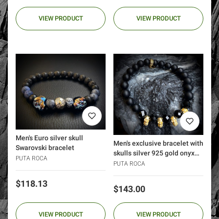
VIEW PRODUCT
VIEW PRODUCT
Men's Euro silver skull
Men's exclusive bracelet with
Swarovski bracelet
skulls silver 925 gold onyx
PUTA ROCA
black rubies
PUTA ROCA
Price
$118.13
Price
$143.00
VIEW PRODUCT
VIEW PRODUCT