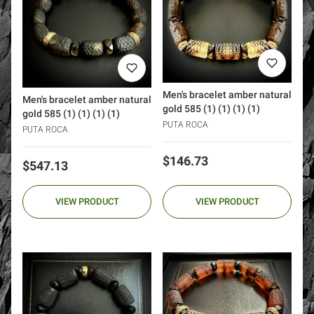
Men's bracelet amber natural
Men's bracelet amber natural
gold 585 (1) (1) (1) (1)
gold 585 (1) (1) (1) (1)
PUTA ROCA
PUTA ROCA
Price
$146.73
Price
$547.13
VIEW PRODUCT
VIEW PRODUCT