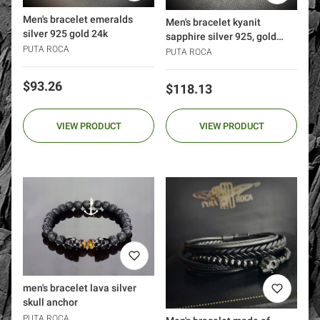
Men's bracelet emeralds
Men's bracelet kyanit
silver 925 gold 24k
sapphire silver 925, gold
PUTA ROCA
blue
PUTA ROCA
Price
$93.26
Price
$118.13
VIEW PRODUCT
VIEW PRODUCT
men's bracelet lava silver
skull anchor
PUTA ROCA