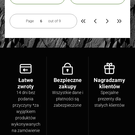
Page
out of 9
Return to the first product pag
Go to the
Łatwe
Bezpieczne
Nagradzamy
zwroty
zakupy
klientów
14 dni bez
Wszystkie dane i
Specjalne
podania
płatności są
prezenty dla
przyczyny *za
zabezpieczone
stałych klientów
wyjątkiem
produktów
wykonywanych
na zamówienie