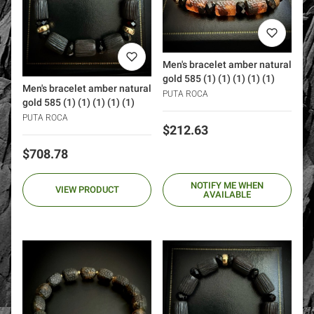
Men's bracelet amber natural
gold 585 (1) (1) (1) (1) (1)
Men's bracelet amber natural
PUTA ROCA
gold 585 (1) (1) (1) (1) (1)
PUTA ROCA
Price
$212.63
Price
$708.78
NOTIFY ME WHEN
VIEW PRODUCT
AVAILABLE