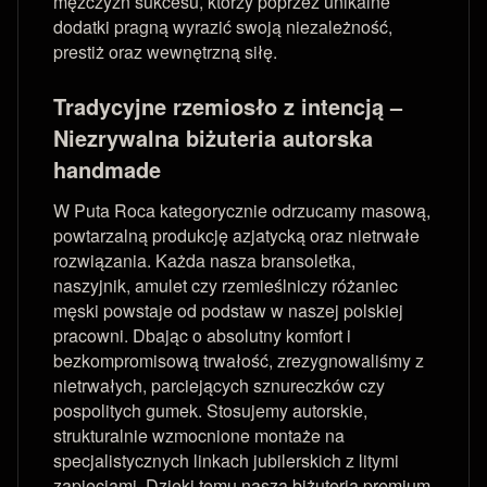
mężczyzn sukcesu, którzy poprzez unikalne
dodatki pragną wyrazić swoją niezależność,
prestiż oraz wewnętrzną siłę.
Tradycyjne rzemiosło z intencją –
Niezrywalna biżuteria autorska
handmade
W Puta Roca kategorycznie odrzucamy masową,
powtarzalną produkcję azjatycką oraz nietrwałe
rozwiązania. Każda nasza bransoletka,
naszyjnik, amulet czy rzemieślniczy różaniec
męski powstaje od podstaw w naszej polskiej
pracowni. Dbając o absolutny komfort i
bezkompromisową trwałość, zrezygnowaliśmy z
nietrwałych, parciejących sznureczków czy
pospolitych gumek. Stosujemy autorskie,
strukturalnie wzmocnione montaże na
specjalistycznych linkach jubilerskich z litymi
zapięciami. Dzięki temu nasza biżuteria premium