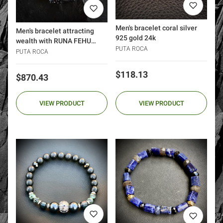
Men's bracelet coral silver
Men's bracelet attracting
925 gold 24k
wealth with RUNA FEHU
PUTA ROCA
tourmaline gold 585
PUTA ROCA
DIAMONDS
Price
$118.13
Price
$870.43
VIEW PRODUCT
VIEW PRODUCT