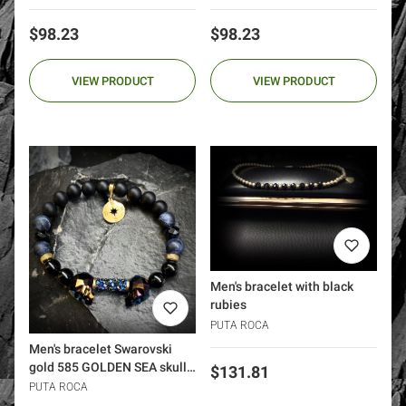
Price
Price
$98.23
$98.23
VIEW PRODUCT
VIEW PRODUCT
Men's bracelet with black
rubies
PUTA ROCA
Men's bracelet Swarovski
gold 585 GOLDEN SEA skull
Price
$131.81
wind rose
PUTA ROCA