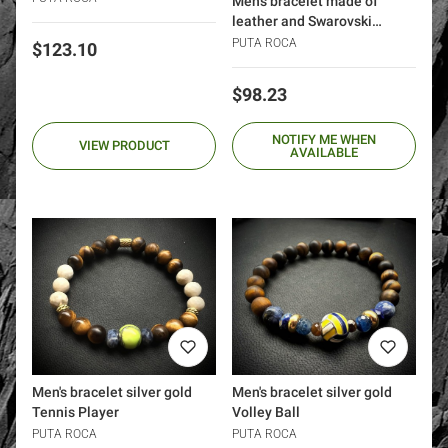
Men's bracelet made of
leather and Swarovski
crystals silver 925 gold 24k
PUTA ROCA
Price
$123.10
Price
$98.23
NOTIFY ME WHEN
VIEW PRODUCT
AVAILABLE
Men's bracelet silver gold
Men's bracelet silver gold
Volley Ball
Tennis Player
PUTA ROCA
PUTA ROCA