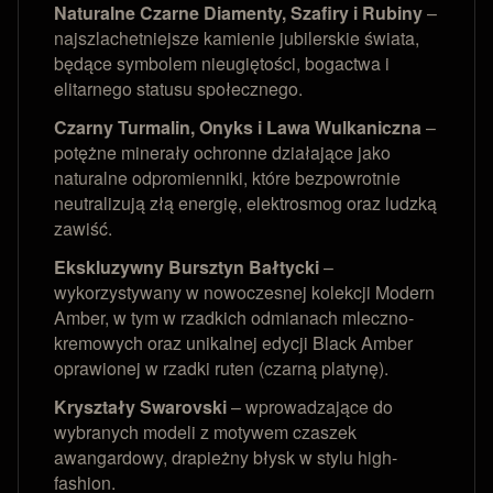
Naturalne Czarne Diamenty, Szafiry i Rubiny
–
najszlachetniejsze kamienie jubilerskie świata,
będące symbolem nieugiętości, bogactwa i
elitarnego statusu społecznego.
Czarny Turmalin, Onyks i Lawa Wulkaniczna
–
potężne minerały ochronne działające jako
naturalne odpromienniki, które bezpowrotnie
neutralizują złą energię, elektrosmog oraz ludzką
zawiść.
Ekskluzywny Bursztyn Bałtycki
–
wykorzystywany w nowoczesnej kolekcji Modern
Amber, w tym w rzadkich odmianach mleczno-
kremowych oraz unikalnej edycji Black Amber
oprawionej w rzadki ruten (czarną platynę).
Kryształy Swarovski
– wprowadzające do
wybranych modeli z motywem czaszek
awangardowy, drapieżny błysk w stylu high-
fashion.