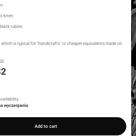
mm
als 6mm
 black rubies
, which is typical for "handicrafts" or cheaper equivalents made on
ion
82
vailability:
na wyczerpaniu
Add to cart