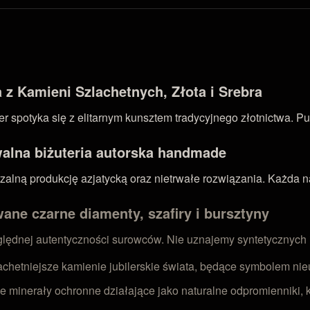
z Kamieni Szlachetnych, Złota i Srebra
 spotyka się z elitarnym kunsztem tradycyjnego złotnictwa. Pu
walna biżuteria autorska handmade
ną produkcję azjatycką oraz nietrwałe rozwiązania. Każda nasz
ane czarne diamenty, szafiry i bursztyny
zględnej autentyczności surowców. Nie uznajemy syntetycznych
achetniejsze kamienie jubilerskie świata, będące symbolem nieu
e minerały ochronne działające jako naturalne odpromienniki, k