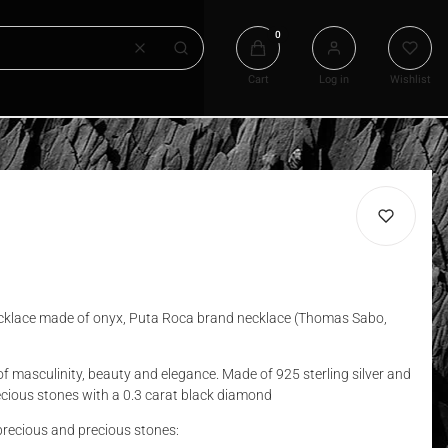
Products in the cart: 0. See det
Clear
Search
Cart
Log in
Wishlist
ecklace made of onyx, Puta Roca brand necklace (Thomas Sabo,
f masculinity, beauty and elegance. Made of 925 sterling silver and
ecious stones with a 0.3 carat black diamond
precious and precious stones: