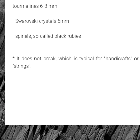
tourmalines 6-8 mm
- Swarovski crystals 6mm
- spinels, so-called black rubies
* It does not break, which is typical for "handicrafts" 
"strings".
5.00
Number of ratings: 10