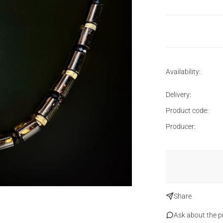
Availability:
Delivery:
Product code:
Producer:
Share
Ask about the p