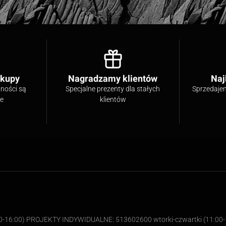
akupy
Nagradzamy klientów
Naj
tności są
Specjalne prezenty dla stałych
Sprzedaje
ne
klientów
00-16:00) PROJEKTY INDYWIDUALNE: 513602600 wtorki-czwartki (11:00-