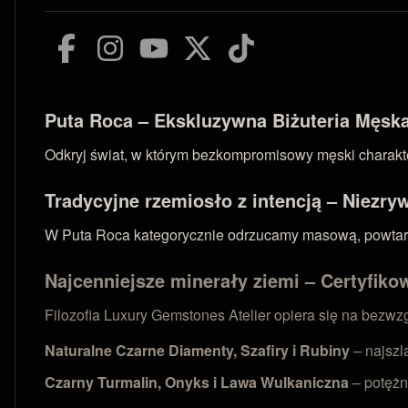
Puta Roca – Ekskluzywna Biżuteria Męska 
Odkryj świat, w którym bezkompromisowy męski charakter
Tradycyjne rzemiosło z intencją – Niezry
W Puta Roca kategorycznie odrzucamy masową, powtarzal
Najcenniejsze minerały ziemi – Certyfikow
Filozofia Luxury Gemstones Atelier opiera się na bezw
Naturalne Czarne Diamenty, Szafiry i Rubiny
– najszl
Czarny Turmalin, Onyks i Lawa Wulkaniczna
– potężn