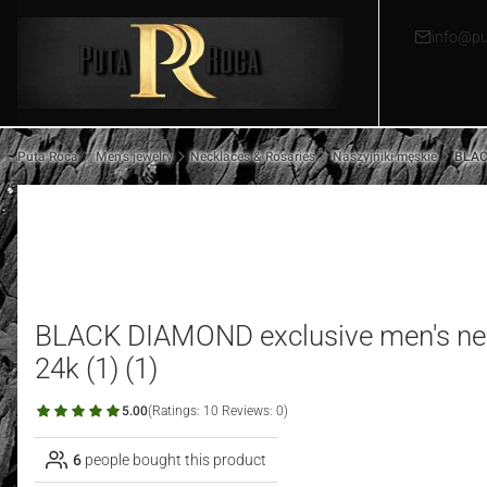
info@pu
Puta Roca
Men's jewelry
Necklaces & Rosaries
Naszyjniki męskie
BLACK
BLACK DIAMOND exclusive men's neck
24k (1) (1)
5.00
(Ratings: 10 Reviews: 0)
6
people bought this product