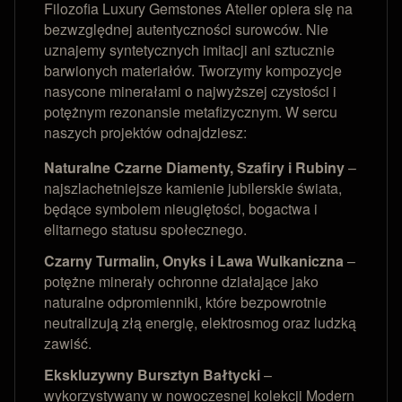
Filozofia Luxury Gemstones Atelier opiera się na
bezwzględnej autentyczności surowców. Nie
uznajemy syntetycznych imitacji ani sztucznie
barwionych materiałów. Tworzymy kompozycje
nasycone minerałami o najwyższej czystości i
potężnym rezonansie metafizycznym. W sercu
naszych projektów odnajdziesz:
Naturalne Czarne Diamenty, Szafiry i Rubiny
–
najszlachetniejsze kamienie jubilerskie świata,
będące symbolem nieugiętości, bogactwa i
elitarnego statusu społecznego.
Czarny Turmalin, Onyks i Lawa Wulkaniczna
–
potężne minerały ochronne działające jako
naturalne odpromienniki, które bezpowrotnie
neutralizują złą energię, elektrosmog oraz ludzką
zawiść.
Ekskluzywny Bursztyn Bałtycki
–
wykorzystywany w nowoczesnej kolekcji Modern