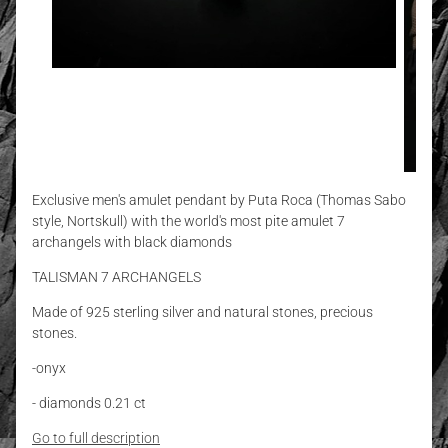
Exclusive men's amulet pendant by Puta Roca (Thomas Sabo
style, Nortskull) with the world's most pite amulet 7
archangels with black diamonds
TALISMAN 7 ARCHANGELS
Made of 925 sterling silver and natural stones, precious
stones.
-onyx
- diamonds 0.21 ct
Go to full description