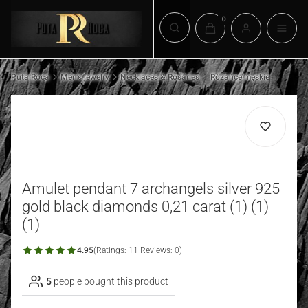
Products in the cart: 0. 
Open search engine
Puta Roca
Men's jewelry
Necklaces & Rosaries
Różańce męskie
Amulet pendant 7 archangels silver 925
gold black diamonds 0,21 carat (1) (1)
(1)
4.95
(Ratings: 11 Reviews: 0)
5
people bought this product