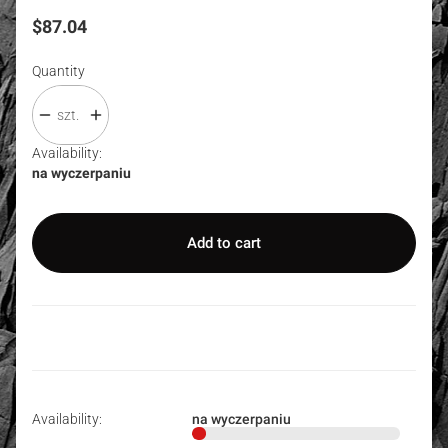
Price
$87.04
Quantity
szt.
Availability:
na wyczerpaniu
Add to cart
Availability:
na wyczerpaniu