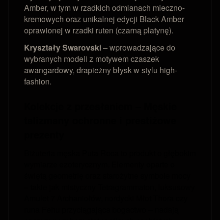
Amber, w tym w rzadkich odmianach mleczno-
kremowych oraz unikalnej edycji Black Amber
oprawionej w rzadki ruten (czarną platynę).
Kryształy Swarovski
– wprowadzające do
wybranych modeli z motywem czaszek
awangardowy, drapieżny błysk w stylu high-
fashion.
Kolekcje z przesłaniem – Męskie
talizmany ochronne i prestiżowe
prezenty
Biżuteria męska Puta Roca to produkt o głębokim
wymiarze ezoterycznym. Elementy oparte o
świętą geometrię oraz starożytne symbole mocy
– takie jak mistyczny Tetragrammaton, luksusowy
Amulet 7 Archaniołów, nordycki Młot Thora czy
runa Fehu przyciągająca bogactwo – nadają