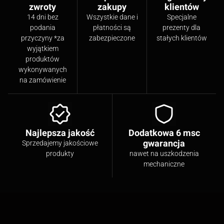
zwroty
zakupy
klientów
14 dni bez
Wszystkie dane i
Specjalne
podania
płatności są
prezenty dla
przyczyny *za
zabezpieczone
stałych klientów
wyjątkiem
produktów
wykonywanych
na zamówienie
Najlepsza jakość
Dodatkowa 6 msc
gwarancja
Sprzedajemy jakościowe
produkty
nawet na uszkodzenia
mechaniczne