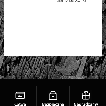
- diamonds 0.21 ct
4.95
Number of ratings: 11
Rate and review
Łatwe
Bezpieczne
Nagradzamy