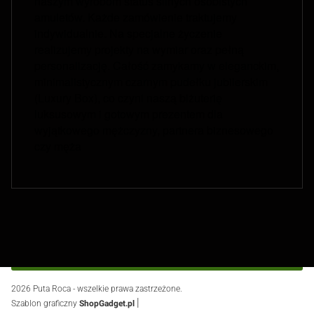
naszym wyrobom status silnych osobistych
amuletów. Każde zamówienie traktujemy
indywidualnie. Na specjalne życzenie
realizujemy projekty na wymiar oraz pełną
personalizację. Całość zamykamy w eleganckim,
minimalistycznym czarnym pudełku jubilerskim
(Luxury Box), co czyni naszą biżuterię
luksusowym i gotowym prezentem dla
wyjątkowego mężczyzny, partnera biznesowego
czy męża
Footer menu
2026 Puta Roca - wszelkie prawa zastrzeżone.
|
Szablon graficzny
ShopGadget.pl