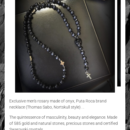
Exclusive men's rosary made of onyx, Puta Roca brand
necklace (Thomas Sabo, Nortskull style) . .
The quintessence of masculinity, beauty and elegance. Made
of 585 gold and natural stones, precious stones and certified
Swarovski crystals.