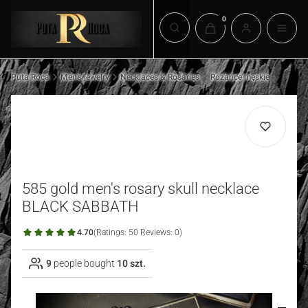
Products in the cart: 0. 
Open search engine
Puta Roca
Men's jewelry
Necklaces & Rosaries
Różańce męskie
585 gold men's rosary skull necklace
BLACK SABBATH
4.70
(Ratings: 50 Reviews: 0)
9
people bought
10 szt.