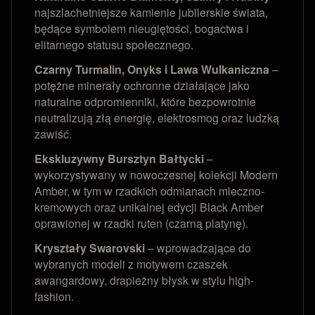
najszlachetniejsze kamienie jubilerskie świata,
będące symbolem nieugiętości, bogactwa i
elitarnego statusu społecznego.
Czarny Turmalin, Onyks i Lawa Wulkaniczna
–
potężne minerały ochronne działające jako
naturalne odpromienniki, które bezpowrotnie
neutralizują złą energię, elektrosmog oraz ludzką
zawiść.
Ekskluzywny Bursztyn Bałtycki
–
wykorzystywany w nowoczesnej kolekcji Modern
Amber, w tym w rzadkich odmianach mleczno-
kremowych oraz unikalnej edycji Black Amber
oprawionej w rzadki ruten (czarną platynę).
Kryształy Swarovski
– wprowadzające do
wybranych modeli z motywem czaszek
awangardowy, drapieżny błysk w stylu high-
fashion.