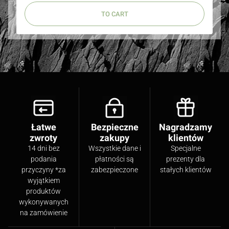
TO CART
Łatwe
Bezpieczne
Nagradzamy
zwroty
zakupy
klientów
14 dni bez
Wszystkie dane i
Specjalne
podania
płatności są
prezenty dla
przyczyny *za
zabezpieczone
stałych klientów
wyjątkiem
produktów
wykonywanych
na zamówienie