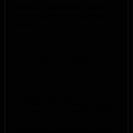
Kolekcje z przesłaniem – Męskie
talizmany ochronne i prestiżowe
prezenty
Biżuteria męska Puta Roca to produkt o głębokim
wymiarze ezoterycznym. Elementy oparte o
świętą geometrię oraz starożytne symbole mocy
– takie jak mistyczny Tetragrammaton, luksusowy
Amulet 7 Archaniołów, nordycki Młot Thora czy
runa Fehu przyciągająca bogactwo – nadają
naszym wyrobom status silnych osobistych
amuletów. Każde zamówienie traktujemy
indywidualnie. Na specjalne życzenie
realizujemy projekty na wymiar oraz pełną
personalizację. Całość zamykamy w eleganckim,
minimalistycznym czarnym pudełku jubilerskim
(Luxury Box), co czyni naszą biżuterię
luksusowym i gotowym prezentem dla
wyjątkowego mężczyzny, partnera biznesowego