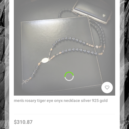
men's rosary tiger eye onyx necklace silver 925 gold
Price
$310.87