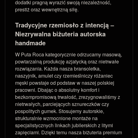
dodatki pragną wyrazić swoją niezależność,
prestiż oraz wewnętrzną siłę.
Tradycyjne rzemiosło z intencją –
Niezrywalna biżuteria autorska
handmade
W Puta Roca kategorycznie odrzucamy masową,
powtarzalną produkcję azjatycką oraz nietrwałe
rozwiązania. Każda nasza bransoletka,
naszyjnik, amulet czy rzemieślniczy różaniec
męski powstaje od podstaw w naszej polskiej
pracowni. Dbając o absolutny komfort i
bezkompromisową trwałość, zrezygnowaliśmy z
nietrwałych, parciejących sznureczków czy
pospolitych gumek. Stosujemy autorskie,
strukturalnie wzmocnione montaże na
specjalistycznych linkach jubilerskich z litymi
zapięciami. Dzięki temu nasza biżuteria premium