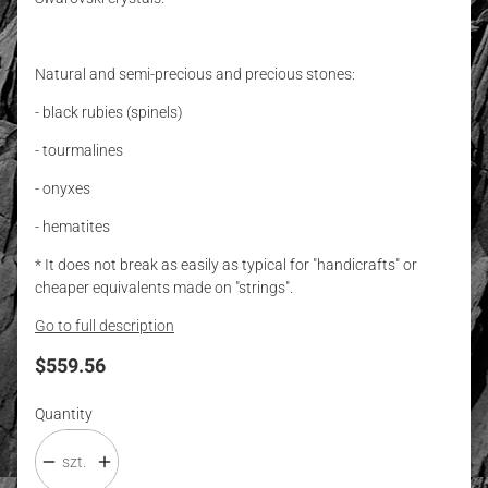
Natural and semi-precious and precious stones:
- black rubies (spinels)
- tourmalines
- onyxes
- hematites
* It does not break as easily as typical for "handicrafts" or
cheaper equivalents made on "strings".
Go to full description
Price
$559.56
Quantity
szt.