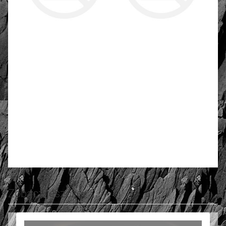
4.70
Number of ratings: 50
Rate and review
Zobacz jeszcze