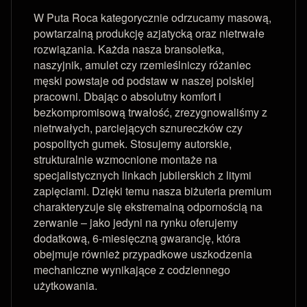
W Puta Roca kategorycznie odrzucamy masową,
powtarzalną produkcję azjatycką oraz nietrwałe
rozwiązania. Każda nasza bransoletka,
naszyjnik, amulet czy rzemieślniczy różaniec
męski powstaje od podstaw w naszej polskiej
pracowni. Dbając o absolutny komfort i
bezkompromisową trwałość, zrezygnowaliśmy z
nietrwałych, parciejących sznureczków czy
pospolitych gumek. Stosujemy autorskie,
strukturalnie wzmocnione montaże na
specjalistycznych linkach jubilerskich z litymi
zapięciami. Dzięki temu nasza biżuteria premium
charakteryzuje się ekstremalną odpornością na
zerwanie – jako jedyni na rynku oferujemy
dodatkową, 6-miesięczną gwarancję, która
obejmuje również przypadkowe uszkodzenia
mechaniczne wynikające z codziennego
użytkowania.