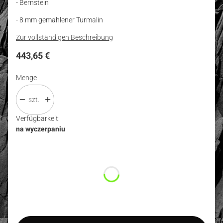
- Bernstein
- 8 mm gemahlener Turmalin
Zur vollständigen Beschreibung
Preis
443,65 €
Menge
szt.
Verfügbarkeit:
na wyczerpaniu
Wybierz wariant produktu:
Einzelne Varianten können preislich abweichen
*
Größe
Auswählen