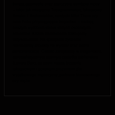
świętą geometrię oraz starożytne symbole mocy
– takie jak mistyczny Tetragrammaton, luksusowy
Amulet 7 Archaniołów, nordycki Młot Thora czy
runa Fehu przyciągająca bogactwo – nadają
naszym wyrobom status silnych osobistych
amuletów. Każde zamówienie traktujemy
indywidualnie. Na specjalne życzenie
realizujemy projekty na wymiar oraz pełną
personalizację. Całość zamykamy w eleganckim,
minimalistycznym czarnym pudełku jubilerskim
(Luxury Box), co czyni naszą biżuterię
luksusowym i gotowym prezentem dla
wyjątkowego mężczyzny, partnera biznesowego
czy męża
Fußzeilenmenü