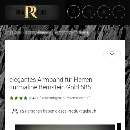
Produkte im Warenkorb:
Suchmaschine öffnen
Puta Roca
Herrenschmuck
Armbänder für Herren
elegantes Armband für Herren
Turmaline Bernstein Gold 585
4.00
(Bewertungen: 5 Rezensionen: 0)
15
Personen haben dieses Produkt gekauft