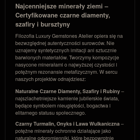
Najcenniejsze minerały ziemi –
Certyfikowane czarne diamenty,
szafiry i bursztyny
Filozofia Luxury Gemstones Atelier opiera się na
bezwzględnej autentyczności surowców. Nie
uznajemy syntetycznych imitacji ani sztucznie
barwionych materiałów. Tworzymy kompozycje
nasycone minerałami o najwyższej czystości i
potężnym rezonansie metafizycznym. W sercu
naszych projektów odnajdziesz:
Naturalne Czarne Diamenty, Szafiry i Rubiny
–
najszlachetniejsze kamienie jubilerskie świata,
będące symbolem nieugiętości, bogactwa i
elitarnego statusu społecznego.
Czarny Turmalin, Onyks i Lawa Wulkaniczna
–
potężne minerały ochronne działające jako
naturalne odpromienniki, które bezpowrotnie