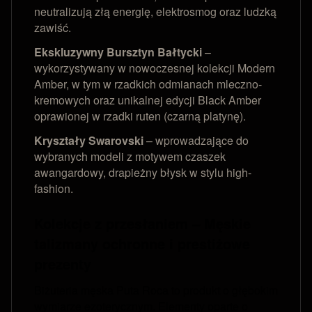
neutralizują złą energię, elektrosmog oraz ludzką
zawiść.
Ekskluzywny Bursztyn Bałtycki
–
wykorzystywany w nowoczesnej kolekcji Modern
Amber, w tym w rzadkich odmianach mleczno-
kremowych oraz unikalnej edycji Black Amber
oprawionej w rzadki ruten (czarną platynę).
Kryształy Swarovski
– wprowadzające do
wybranych modeli z motywem czaszek
awangardowy, drapieżny błysk w stylu high-
fashion.
Kolekcje z przesłaniem – Męskie
talizmany ochronne i prestiżowe
prezenty
Biżuteria męska Puta Roca to produkt o głębokim
wymiarze ezoterycznym. Elementy oparte o