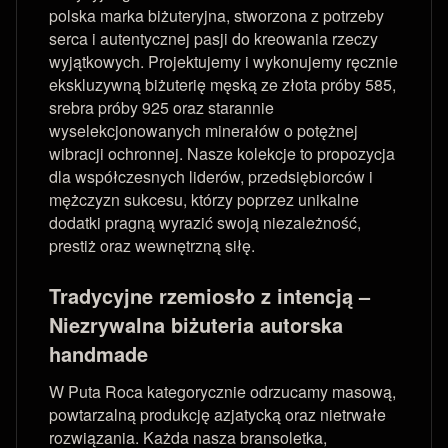
polska marka biżuteryjna, stworzona z potrzeby
serca i autentycznej pasji do kreowania rzeczy
wyjątkowych. Projektujemy i wykonujemy ręcznie
ekskluzywną biżuterię męską ze złota próby 585,
srebra próby 925 oraz starannie
wyselekcjonowanych minerałów o potężnej
wibracji ochronnej. Nasze kolekcje to propozycja
dla współczesnych liderów, przedsiębiorców i
mężczyzn sukcesu, którzy poprzez unikalne
dodatki pragną wyrazić swoją niezależność,
prestiż oraz wewnętrzną siłę.
Tradycyjne rzemiosło z intencją –
Niezrywalna biżuteria autorska
handmade
W Puta Roca kategorycznie odrzucamy masową,
powtarzalną produkcję azjatycką oraz nietrwałe
rozwiązania. Każda nasza bransoletka,