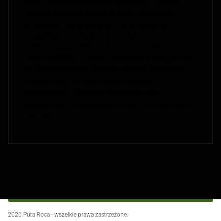
runa Fehu przyciągająca bogactwo – nadają
naszym wyrobom status silnych osobistych
amuletów. Każde zamówienie traktujemy
indywidualnie. Na specjalne życzenie
realizujemy projekty na wymiar oraz pełną
personalizację. Całość zamykamy w eleganckim,
minimalistycznym czarnym pudełku jubilerskim
(Luxury Box), co czyni naszą biżuterię
luksusowym i gotowym prezentem dla
wyjątkowego mężczyzny, partnera biznesowego
czy męża
Fußzeilenmenü
2026 Puta Roca - wszelkie prawa zastrzeżone.