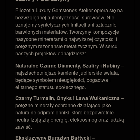
Filozofia Luxury Gemstones Atelier opiera się na
bezwzględnej autentyczności surowców. Nie
uznajemy syntetycznych imitacji ani sztucznie
barwionych materiałów. Tworzymy kompozycje
nasycone minerałami o najwyższej czystości i
potężnym rezonansie metafizycznym. W sercu
naszych projektów odnajdziesz:
Naturalne Czarne Diamenty, Szafiry i Rubiny
–
najszlachetniejsze kamienie jubilerskie świata,
będące symbolem nieugiętości, bogactwa i
elitarnego statusu społecznego.
Czarny Turmalin, Onyks i Lawa Wulkaniczna
–
potężne minerały ochronne działające jako
naturalne odpromienniki, które bezpowrotnie
neutralizują złą energię, elektrosmog oraz ludzką
zawiść.
Ekskluzywny Bursztyn Bałtycki
–