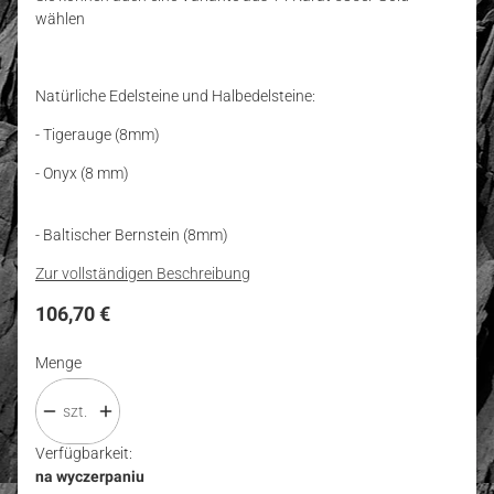
wählen
Natürliche Edelsteine und Halbedelsteine:
- Tigerauge (8mm)
- Onyx (8 mm)
- Baltischer Bernstein (8mm)
Zur vollständigen Beschreibung
Preis
106,70 €
Menge
szt.
Verfügbarkeit:
na wyczerpaniu