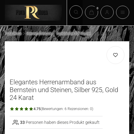
Produkte im Warenkorb:
Suchmaschine öffnen
Puta Roca
Herrenschmuck
Armbänder für Herren
Elegantes Herrenarmband aus
Bernstein und Steinen, Silber 925, Gold
24 Karat
4.75
(Bewertungen: 6 Rezensionen: 0)
33
Personen haben dieses Produkt gekauft