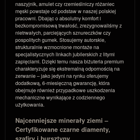
naszyjnik, amulet czy rzemieślniczy różaniec
męski powstaje od podstaw w naszej polskiej
pracowni. Dbając o absolutny komfort i
bezkompromisową trwałość, zrezygnowaliśmy z
nietrwałych, parciejących sznureczków czy
pospolitych gumek. Stosujemy autorskie,
strukturalnie wzmocnione montaże na
specjalistycznych linkach jubilerskich z litymi
zapięciami. Dzięki temu nasza biżuteria premium
charakteryzuje się ekstremalną odpornością na
zerwanie – jako jedyni na rynku oferujemy
dodatkową, 6-miesięczną gwarancję, która
obejmuje również przypadkowe uszkodzenia
mechaniczne wynikające z codziennego
użytkowania.
Najcenniejsze minerały ziemi –
Certyfikowane czarne diamenty,
szafiry i bursztyny