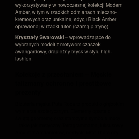
wykorzystywany w nowoczesnej kolekcji Modern
Amber, w tym w rzadkich odmianach mleczno-
kremowych oraz unikalnej edycji Black Amber
oprawionej w rzadki ruten (czarną platynę).
Kryształy Swarovski
– wprowadzające do
wybranych modeli z motywem czaszek
awangardowy, drapieżny błysk w stylu high-
fashion.
Kolekcje z przesłaniem – Męskie
talizmany ochronne i prestiżowe
prezenty
Biżuteria męska Puta Roca to produkt o głębokim
wymiarze ezoterycznym. Elementy oparte o
świętą geometrię oraz starożytne symbole mocy
– takie jak mistyczny Tetragrammaton, luksusowy
Amulet 7 Archaniołów, nordycki Młot Thora czy