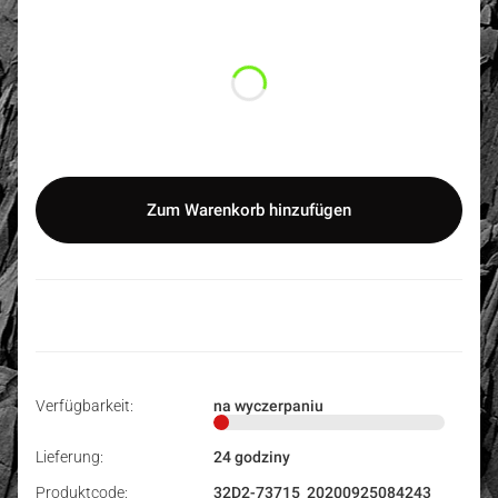
Wybierz wariant produktu:
Einzelne Varianten können preislich abweichen
*
Größe
Auswählen
Zum Warenkorb hinzufügen
Verfügbarkeit:
na wyczerpaniu
Lieferung:
24 godziny
Produktcode:
32D2-73715_20200925084243