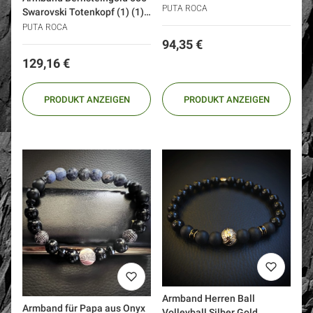
Siegel Salomos (1)
PUTA ROCA
Swarovski Totenkopf (1) (1)
(1) (1) (1) (1)
PUTA ROCA
Preis
94,35 €
Preis
129,16 €
PRODUKT ANZEIGEN
PRODUKT ANZEIGEN
Armband Herren Ball
Armband für Papa aus Onyx
Volleyball Silber Gold