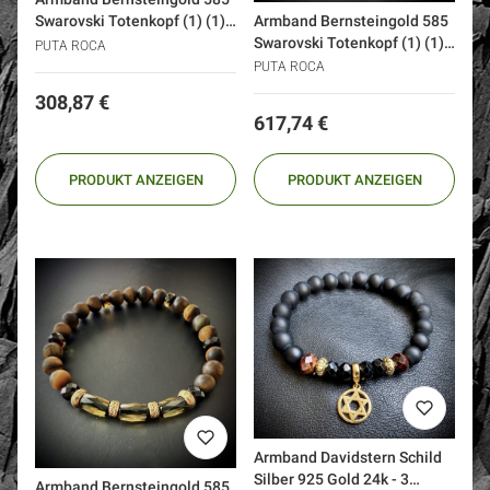
Armband Bernsteingold 585
Swarovski Totenkopf (1) (1)
Swarovski Totenkopf (1) (1)
(1) (1)
PUTA ROCA
(1) (1) (1)
PUTA ROCA
Preis
308,87 €
Preis
617,74 €
PRODUKT ANZEIGEN
PRODUKT ANZEIGEN
Armband Davidstern Schild
Silber 925 Gold 24k - 3
Armband Bernsteingold 585