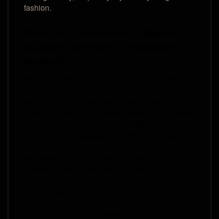
fashion.
Kolekcje z przesłaniem – Męskie
talizmany ochronne i prestiżowe
prezenty
Biżuteria męska Puta Roca to produkt o głębokim
wymiarze ezoterycznym. Elementy oparte o
świętą geometrię oraz starożytne symbole mocy
– takie jak mistyczny Tetragrammaton, luksusowy
Amulet 7 Archaniołów, nordycki Młot Thora czy
runa Fehu przyciągająca bogactwo – nadają
naszym wyrobom status silnych osobistych
amuletów. Każde zamówienie traktujemy
indywidualnie. Na specjalne życzenie
realizujemy projekty na wymiar oraz pełną
personalizację. Całość zamykamy w eleganckim,
minimalistycznym czarnym pudełku jubilerskim
(Luxury Box), co czyni naszą biżuterię