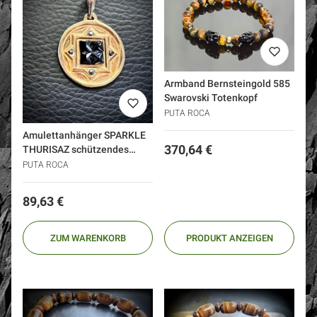
Armband Bernsteingold 585
Swarovski Totenkopf
PUTA ROCA
Amulettanhänger SPARKLE
Preis
370,64 €
THURISAZ schützendes
Silber 925 Golddiamanten
PUTA ROCA
Preis
89,63 €
ZUM WARENKORB
PRODUKT ANZEIGEN