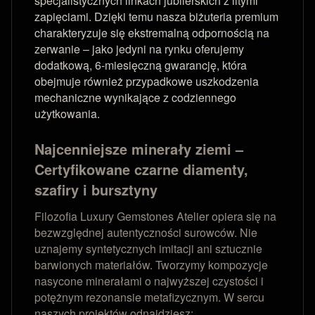
specjalistycznych linkach jubilerskich z litymi
zapięciami. Dzięki temu nasza biżuteria premium
charakteryzuje się ekstremalną odpornością na
zerwanie – jako jedyni na rynku oferujemy
dodatkową, 6-miesięczną gwarancję, która
obejmuje również przypadkowe uszkodzenia
mechaniczne wynikające z codziennego
użytkowania.
Najcenniejsze minerały ziemi –
Certyfikowane czarne diamenty,
szafiry i bursztyny
Filozofia Luxury Gemstones Atelier opiera się na
bezwzględnej autentyczności surowców. Nie
uznajemy syntetycznych imitacji ani sztucznie
barwionych materiałów. Tworzymy kompozycje
nasycone minerałami o najwyższej czystości i
potężnym rezonansie metafizycznym. W sercu
naszych projektów odnajdziesz: