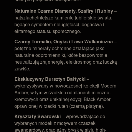
Naturalne Czarne Diamenty, Szafiry i Rubiny
–
najszlachetniejsze kamienie jubilerskie świata,
będące symbolem nieugiętości, bogactwa i
elitarnego statusu społecznego.
Czarny Turmalin, Onyks i Lawa Wulkaniczna
–
potężne minerały ochronne działające jako
naturalne odpromienniki, które bezpowrotnie
neutralizują złą energię, elektrosmog oraz ludzką
zawiść.
Ekskluzywny Bursztyn Bałtycki
–
wykorzystywany w nowoczesnej kolekcji Modern
Amber, w tym w rzadkich odmianach mleczno-
kremowych oraz unikalnej edycji Black Amber
oprawionej w rzadki ruten (czarną platynę).
Kryształy Swarovski
– wprowadzające do
wybranych modeli z motywem czaszek
awangardowy, drapieżny błysk w stylu high-