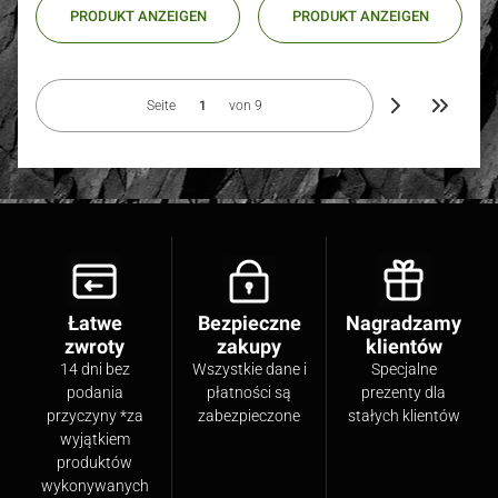
PRODUKT ANZEIGEN
PRODUKT ANZEIGEN
Seite
von 9
Zur letzt
Łatwe
Bezpieczne
Nagradzamy
zwroty
zakupy
klientów
14 dni bez
Wszystkie dane i
Specjalne
podania
płatności są
prezenty dla
przyczyny *za
zabezpieczone
stałych klientów
wyjątkiem
produktów
wykonywanych