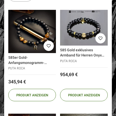
585 Gold exklusives
Armband für Herren Onyx
585er Gold-
Totenkopf Kreuz
PUTA ROCA
Anfangsmonogramm-
Armband mit Buchstaben
PUTA ROCA
Preis
954,69 €
Preis
345,94 €
PRODUKT ANZEIGEN
PRODUKT ANZEIGEN