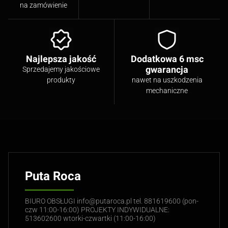
na zamówienie
Najlepsza jakość
Dodatkowa 6 msc
gwarancja
Sprzedajemy jakościowe
produkty
nawet na uszkodzenia
mechaniczne
Puta Roca
BIURO OBSŁUGI info@putaroca.pl tel. 881619600 (pon-
czw 11:00-16:00) PROJEKTY INDYWIDUALNE:
513602600 wtorki-czwartki (11:00-16:00)