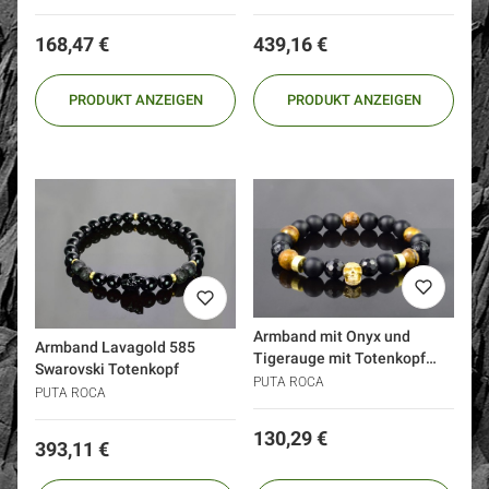
Preis
Preis
168,47 €
439,16 €
PRODUKT ANZEIGEN
PRODUKT ANZEIGEN
Armband mit Onyx und
Armband Lavagold 585
Tigerauge mit Totenkopf
Swarovski Totenkopf
Silber 925 Gold 24k (1)
PUTA ROCA
PUTA ROCA
Preis
130,29 €
Preis
393,11 €