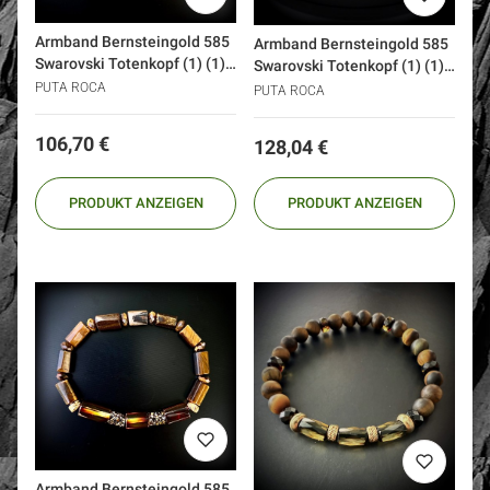
Armband Bernsteingold 585
Armband Bernsteingold 585
Swarovski Totenkopf (1) (1)
Swarovski Totenkopf (1) (1)
(1)
(1)
PUTA ROCA
PUTA ROCA
Preis
106,70 €
Preis
128,04 €
PRODUKT ANZEIGEN
PRODUKT ANZEIGEN
Armband Bernsteingold 585