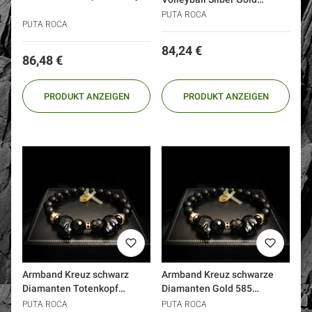
Golden Volley
PUTA ROCA
PUTA ROCA
Preis
84,24 €
Preis
86,48 €
PRODUKT ANZEIGEN
PRODUKT ANZEIGEN
Armband Kreuz schwarz
Armband Kreuz schwarze
Diamanten Totenkopf
Diamanten Gold 585
Swarovski Gold Silber
Totenkopf Swarovski
PUTA ROCA
PUTA ROCA