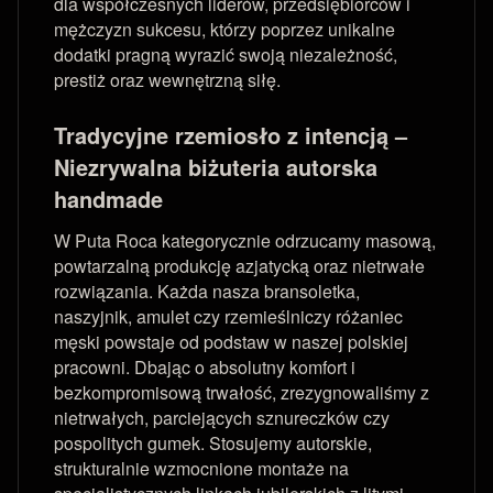
dla współczesnych liderów, przedsiębiorców i
mężczyzn sukcesu, którzy poprzez unikalne
dodatki pragną wyrazić swoją niezależność,
prestiż oraz wewnętrzną siłę.
Tradycyjne rzemiosło z intencją –
Niezrywalna biżuteria autorska
handmade
W Puta Roca kategorycznie odrzucamy masową,
powtarzalną produkcję azjatycką oraz nietrwałe
rozwiązania. Każda nasza bransoletka,
naszyjnik, amulet czy rzemieślniczy różaniec
męski powstaje od podstaw w naszej polskiej
pracowni. Dbając o absolutny komfort i
bezkompromisową trwałość, zrezygnowaliśmy z
nietrwałych, parciejących sznureczków czy
pospolitych gumek. Stosujemy autorskie,
strukturalnie wzmocnione montaże na