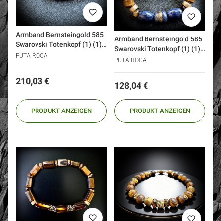
Armband Bernsteingold 585
Armband Bernsteingold 585
Swarovski Totenkopf (1) (1)
Swarovski Totenkopf (1) (1)
(1)
PUTA ROCA
(1)
PUTA ROCA
Preis
210,03 €
Preis
128,04 €
PRODUKT ANZEIGEN
PRODUKT ANZEIGEN