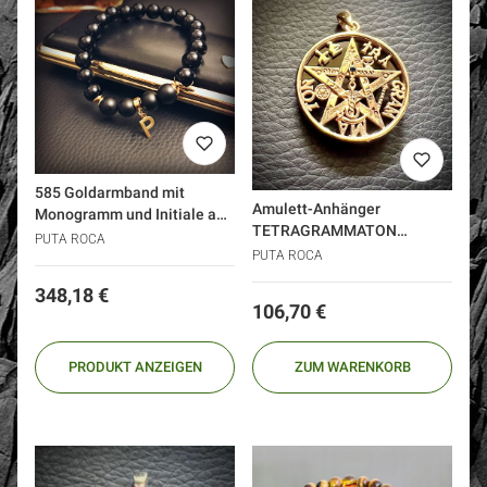
585 Goldarmband mit
Amulett-Anhänger
Monogramm und Initiale aus
TETRAGRAMMATON
Onyx – Geschenk für einen
PUTA ROCA
schützendes Silber 925 Gold
PUTA ROCA
Mann
schwarzer Diamant
Preis
348,18 €
Preis
106,70 €
PRODUKT ANZEIGEN
ZUM WARENKORB