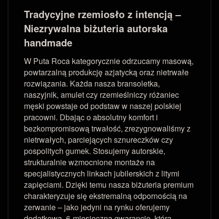
Tradycyjne rzemiosło z intencją –
Niezrywalna biżuteria autorska
handmade
W Puta Roca kategorycznie odrzucamy masową,
powtarzalną produkcję azjatycką oraz nietrwałe
rozwiązania. Każda nasza bransoletka,
naszyjnik, amulet czy rzemieślniczy różaniec
męski powstaje od podstaw w naszej polskiej
pracowni. Dbając o absolutny komfort i
bezkompromisową trwałość, zrezygnowaliśmy z
nietrwałych, parciejących sznureczków czy
pospolitych gumek. Stosujemy autorskie,
strukturalnie wzmocnione montaże na
specjalistycznych linkach jubilerskich z litymi
zapięciami. Dzięki temu nasza biżuteria premium
charakteryzuje się ekstremalną odpornością na
zerwanie – jako jedyni na rynku oferujemy
dodatkową, 6-miesięczną gwarancję, która