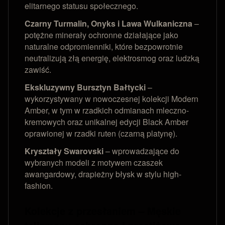
elitarnego statusu społecznego.
Czarny Turmalin, Onyks i Lawa Wulkaniczna
–
potężne minerały ochronne działające jako
naturalne odpromienniki, które bezpowrotnie
neutralizują złą energię, elektrosmog oraz ludzką
zawiść.
Ekskluzywny Bursztyn Bałtycki
–
wykorzystywany w nowoczesnej kolekcji Modern
Amber, w tym w rzadkich odmianach mleczno-
kremowych oraz unikalnej edycji Black Amber
oprawionej w rzadki ruten (czarną platynę).
Kryształy Swarovski
– wprowadzające do
wybranych modeli z motywem czaszek
awangardowy, drapieżny błysk w stylu high-
fashion.
Kolekcje z przesłaniem – Męskie