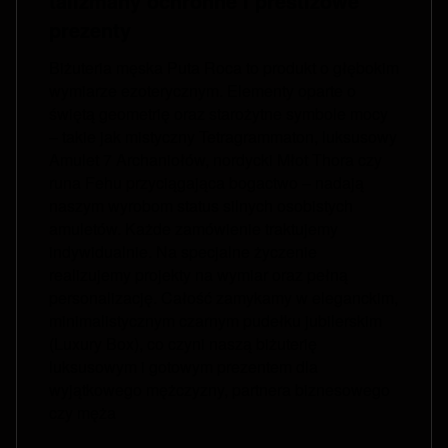
talizmany ochronne i prestiżowe
prezenty
Biżuteria męska Puta Roca to produkt o głębokim
wymiarze ezoterycznym. Elementy oparte o
świętą geometrię oraz starożytne symbole mocy
– takie jak mistyczny Tetragrammaton, luksusowy
Amulet 7 Archaniołów, nordycki Młot Thora czy
runa Fehu przyciągająca bogactwo – nadają
naszym wyrobom status silnych osobistych
amuletów. Każde zamówienie traktujemy
indywidualnie. Na specjalne życzenie
realizujemy projekty na wymiar oraz pełną
personalizację. Całość zamykamy w eleganckim,
minimalistycznym czarnym pudełku jubilerskim
(Luxury Box), co czyni naszą biżuterię
luksusowym i gotowym prezentem dla
wyjątkowego mężczyzny, partnera biznesowego
czy męża