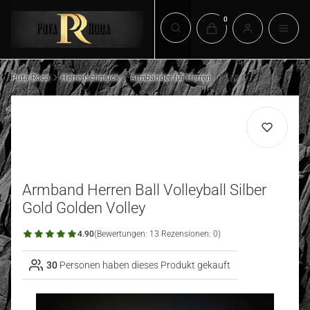
Produkte im Warenkorb:
Suchmaschine öffnen
Puta Roca
Herrenschmuck
Armbänder für Herren
Armband Herren Ball Volleyball Silber
Gold Golden Volley
4.90
(Bewertungen: 13 Rezensionen: 0)
30
Personen haben dieses Produkt gekauft