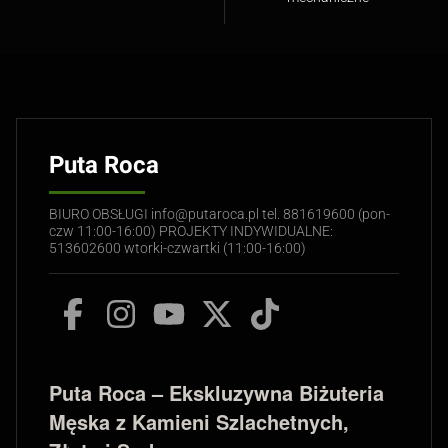
Puta Roca
BIURO OBSŁUGI info@putaroca.pl tel. 881619600 (pon-
czw 11:00-16:00) PROJEKTY INDYWIDUALNE:
513602600 wtorki-czwartki (11:00-16:00)
Puta Roca – Ekskluzywna Biżuteria
Męska z Kamieni Szlachetnych,