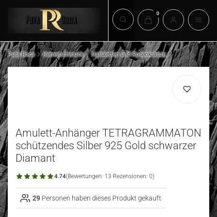
Produkte im Warenkorb:
Suchmaschine öffnen
Puta Roca
Herrenschmuck
Halsketten und Rosenkränze
Amulett-Anhänger TETRAGRAMMATON
schützendes Silber 925 Gold schwarzer
Diamant
4.74
(Bewertungen: 13 Rezensionen: 0)
29
Personen haben dieses Produkt gekauft