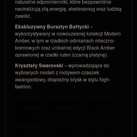
naturalne odpromienniki, które bezpowrotnie
neutralizują złą energię, elektrosmog oraz ludzką
zawiść.
Ekskluzywny Bursztyn Bałtycki
–
wykorzystywany w nowoczesnej kolekcji Modern
Amber, w tym w rzadkich odmianach mleczno-
kremowych oraz unikalnej edycji Black Amber
oprawionej w rzadki ruten (czarną platynę).
Kryształy Swarovski
– wprowadzające do
wybranych modeli z motywem czaszek
awangardowy, drapieżny błysk w stylu high-
fashion.
Kolekcje z przesłaniem – Męskie
talizmany ochronne i prestiżowe
prezenty
Biżuteria męska Puta Roca to produkt o głębokim