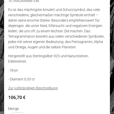
TETRAGRAMMTON
Es ist das mächtigste Amulett und Schutzsymbol, das viele
verschiedene, gleichermaßen mächtige Symbole enthält –
daher seine enorme Stärke. Besonders empfehlenswert für
diejenigen, die unter Neid, Eifersucht und negativen Energien
leiden, die uns oft zu einem leichten Ziel machen. Das
Tetragrammaton besteht aus vielen verschiedenen Symbolen,
jedes mit seiner eigenen Bedeutung: das Pentagramm, Alpha
und Omega, Augen und die sieben Planeten.
Hergestellt aus Sterlingsilber 925 und Natursteinen,
Edelsteinen.
- Onyx
- Diamant 0,03 ct
Zur vollständigen Beschreibung
Preis
106,70 €
Menge