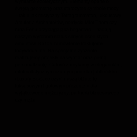
wymiarze ezoterycznym. Elementy oparte o
świętą geometrię oraz starożytne symbole mocy
– takie jak mistyczny Tetragrammaton, luksusowy
Amulet 7 Archaniołów, nordycki Młot Thora czy
runa Fehu przyciągająca bogactwo – nadają
naszym wyrobom status silnych osobistych
amuletów. Każde zamówienie traktujemy
indywidualnie. Na specjalne życzenie
realizujemy projekty na wymiar oraz pełną
personalizację. Całość zamykamy w eleganckim,
minimalistycznym czarnym pudełku jubilerskim
(Luxury Box), co czyni naszą biżuterię
luksusowym i gotowym prezentem dla
wyjątkowego mężczyzny, partnera biznesowego
czy męża
Fußzeilenmenü