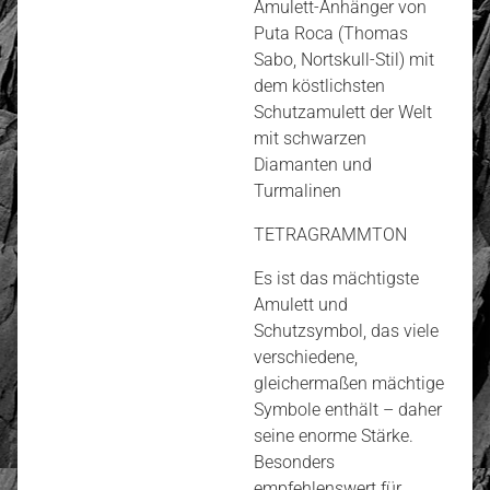
Amulett-Anhänger von
Puta Roca (Thomas
Sabo, Nortskull-Stil) mit
dem köstlichsten
Schutzamulett der Welt
mit schwarzen
Diamanten und
Turmalinen
TETRAGRAMMTON
Es ist das mächtigste
Amulett und
Schutzsymbol, das viele
verschiedene,
gleichermaßen mächtige
Symbole enthält – daher
seine enorme Stärke.
Besonders
empfehlenswert für