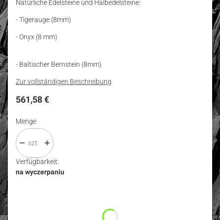
Natürliche Edelsteine und Halbedelsteine:
- Tigerauge (8mm)
- Onyx (8 mm)
- Baltischer Bernstein (8mm)
Zur vollständigen Beschreibung
Preis
561,58 €
Menge
szt.
Verfügbarkeit:
na wyczerpaniu
Wybierz wariant produktu:
Einzelne Varianten können preislich abweichen
*
Größe