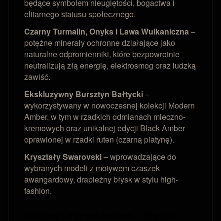
będące symbolem nieugiętości, bogactwa i
elitarnego statusu społecznego.
Czarny Turmalin, Onyks i Lawa Wulkaniczna
–
potężne minerały ochronne działające jako
naturalne odpromienniki, które bezpowrotnie
neutralizują złą energię, elektrosmog oraz ludzką
zawiść.
Ekskluzywny Bursztyn Bałtycki
–
wykorzystywany w nowoczesnej kolekcji Modern
Amber, w tym w rzadkich odmianach mleczno-
kremowych oraz unikalnej edycji Black Amber
oprawionej w rzadki ruten (czarną platynę).
Kryształy Swarovski
– wprowadzające do
wybranych modeli z motywem czaszek
awangardowy, drapieżny błysk w stylu high-
fashion.
Kolekcje z przesłaniem – Męskie