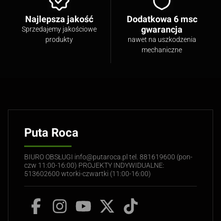
Najlepsza jakość
Dodatkowa 6 msc
gwarancja
Sprzedajemy jakościowe
produkty
nawet na uszkodzenia
mechaniczne
Puta Roca
BIURO OBSŁUGI info@putaroca.pl tel. 881619600 (pon-
czw 11:00-16:00) PROJEKTY INDYWIDUALNE:
513602600 wtorki-czwartki (11:00-16:00)