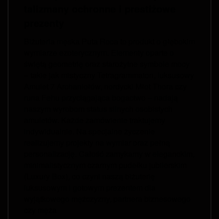
talizmany ochronne i prestiżowe
prezenty
Biżuteria męska Puta Roca to produkt o głębokim
wymiarze ezoterycznym. Elementy oparte o
świętą geometrię oraz starożytne symbole mocy
– takie jak mistyczny Tetragrammaton, luksusowy
Amulet 7 Archaniołów, nordycki Młot Thora czy
runa Fehu przyciągająca bogactwo – nadają
naszym wyrobom status silnych osobistych
amuletów. Każde zamówienie traktujemy
indywidualnie. Na specjalne życzenie
realizujemy projekty na wymiar oraz pełną
personalizację. Całość zamykamy w eleganckim,
minimalistycznym czarnym pudełku jubilerskim
(Luxury Box), co czyni naszą biżuterię
luksusowym i gotowym prezentem dla
wyjątkowego mężczyzny, partnera biznesowego
czy męża