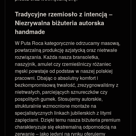
Tradycyjne rzemiosło z intencją –
Niezrywalna biżuteria autorska
handmade
W Puta Roca kategorycznie odrzucamy masową,
powtarzalną produkcję azjatycką oraz nietrwałe
rozwiązania. Każda nasza bransoletka,
naszyjnik, amulet czy rzemieślniczy różaniec
męski powstaje od podstaw w naszej polskiej
pracowni. Dbając o absolutny komfort i
bezkompromisową trwałość, zrezygnowaliśmy z
nietrwałych, parciejących sznureczków czy
pospolitych gumek. Stosujemy autorskie,
strukturalnie wzmocnione montaże na
specjalistycznych linkach jubilerskich z litymi
zapięciami. Dzięki temu nasza biżuteria premium
charakteryzuje się ekstremalną odpornością na
zerwanie – jako jedyni na rynku oferujemy