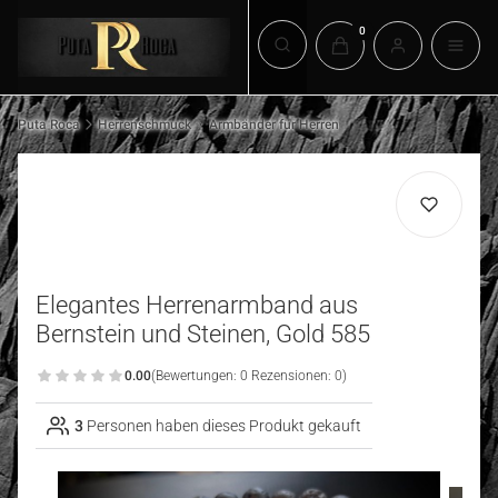
Produkte im Warenkorb:
Suchmaschine öffnen
Puta Roca
Herrenschmuck
Armbänder für Herren
Elegantes Herrenarmband aus
Bernstein und Steinen, Gold 585
0.00
(Bewertungen: 0 Rezensionen: 0)
3
Personen haben dieses Produkt gekauft