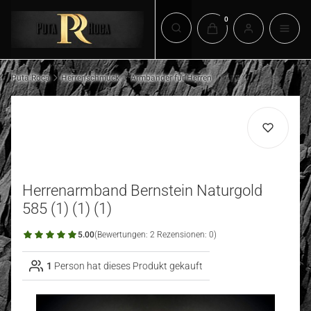
Produkte im Warenkorb:
Suchmaschine öffnen
Puta Roca
Herrenschmuck
Armbänder für Herren
Herrenarmband Bernstein Naturgold
585 (1) (1) (1)
5.00
(Bewertungen: 2 Rezensionen: 0)
1
Person hat dieses Produkt gekauft