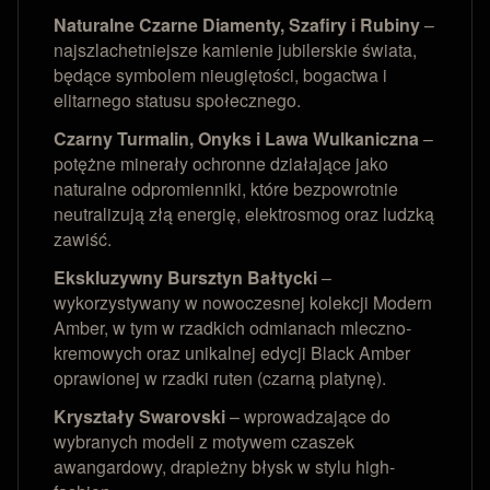
Naturalne Czarne Diamenty, Szafiry i Rubiny
–
najszlachetniejsze kamienie jubilerskie świata,
będące symbolem nieugiętości, bogactwa i
elitarnego statusu społecznego.
Czarny Turmalin, Onyks i Lawa Wulkaniczna
–
potężne minerały ochronne działające jako
naturalne odpromienniki, które bezpowrotnie
neutralizują złą energię, elektrosmog oraz ludzką
zawiść.
Ekskluzywny Bursztyn Bałtycki
–
wykorzystywany w nowoczesnej kolekcji Modern
Amber, w tym w rzadkich odmianach mleczno-
kremowych oraz unikalnej edycji Black Amber
oprawionej w rzadki ruten (czarną platynę).
Kryształy Swarovski
– wprowadzające do
wybranych modeli z motywem czaszek
awangardowy, drapieżny błysk w stylu high-