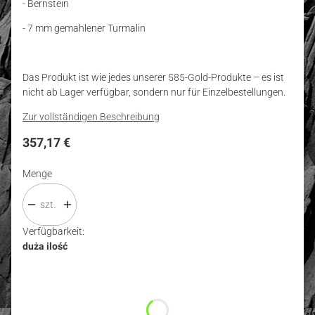
- Bernstein
- 7 mm gemahlener Turmalin
Das Produkt ist wie jedes unserer 585-Gold-Produkte – es ist
nicht ab Lager verfügbar, sondern nur für Einzelbestellungen.
Zur vollständigen Beschreibung
Preis
357,17 €
Menge
szt.
Verfügbarkeit:
duża ilość
Wybierz wariant produktu:
Einzelne Varianten können preislich abweichen
*
Größe