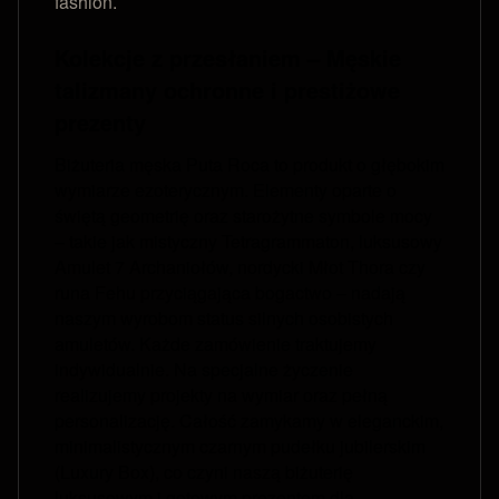
fashion.
Kolekcje z przesłaniem – Męskie
talizmany ochronne i prestiżowe
prezenty
Biżuteria męska Puta Roca to produkt o głębokim
wymiarze ezoterycznym. Elementy oparte o
świętą geometrię oraz starożytne symbole mocy
– takie jak mistyczny Tetragrammaton, luksusowy
Amulet 7 Archaniołów, nordycki Młot Thora czy
runa Fehu przyciągająca bogactwo – nadają
naszym wyrobom status silnych osobistych
amuletów. Każde zamówienie traktujemy
indywidualnie. Na specjalne życzenie
realizujemy projekty na wymiar oraz pełną
personalizację. Całość zamykamy w eleganckim,
minimalistycznym czarnym pudełku jubilerskim
(Luxury Box), co czyni naszą biżuterię
luksusowym i gotowym prezentem dla