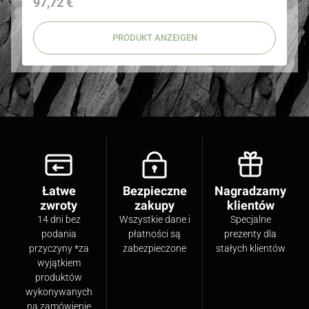
Preis
97,72 €
PRODUKT ANZEIGEN
Łatwe
Bezpieczne
Nagradzamy
zwroty
zakupy
klientów
14 dni bez
Wszystkie dane i
Specjalne
podania
płatności są
prezenty dla
przyczyny *za
zabezpieczone
stałych klientów
wyjątkiem
produktów
wykonywanych
na zamówienie