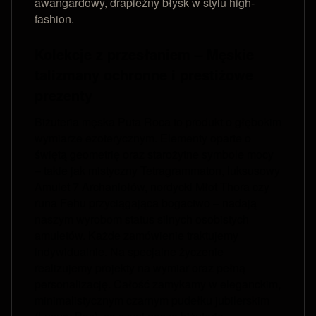
awangardowy, drapieżny błysk w stylu high-
fashion.
Kolekcje z przesłaniem – Męskie
talizmany ochronne i prestiżowe
prezenty
Biżuteria męska Puta Roca to produkt o głębokim
wymiarze ezoterycznym. Elementy oparte o
świętą geometrię oraz starożytne symbole mocy
– takie jak mistyczny Tetragrammaton, luksusowy
Amulet 7 Archaniołów, nordycki Młot Thora czy
runa Fehu przyciągająca bogactwo – nadają
naszym wyrobom status silnych osobistych
amuletów. Każde zamówienie traktujemy
indywidualnie. Na specjalne życzenie
realizujemy projekty na wymiar oraz pełną
personalizację. Całość zamykamy w eleganckim,
minimalistycznym czarnym pudełku jubilerskim