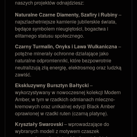
naszych projektów odnajdziesz:
Naturalne Czarne Diamenty, Szafiry i Rubiny
–
najszlachetniejsze kamienie jubilerskie świata,
będące symbolem nieugiętości, bogactwa i
elitarnego statusu społecznego.
Czarny Turmalin, Onyks i Lawa Wulkaniczna
–
potężne minerały ochronne działające jako
naturalne odpromienniki, które bezpowrotnie
neutralizują złą energię, elektrosmog oraz ludzką
zawiść.
Ekskluzywny Bursztyn Bałtycki
–
wykorzystywany w nowoczesnej kolekcji Modern
Amber, w tym w rzadkich odmianach mleczno-
kremowych oraz unikalnej edycji Black Amber
oprawionej w rzadki ruten (czarną platynę).
Kryształy Swarovski
– wprowadzające do
wybranych modeli z motywem czaszek