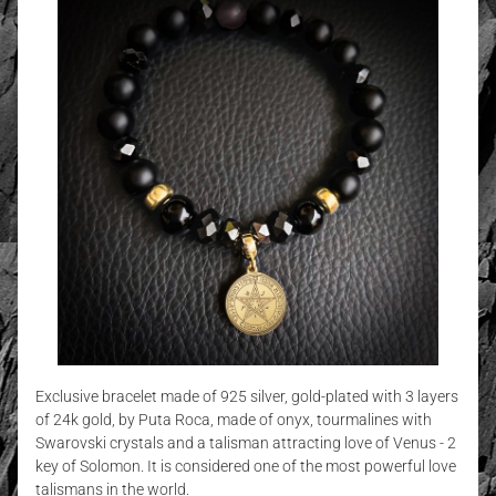
Exclusive bracelet made of 925 silver, gold-plated with 3 layers
of 24k gold, by Puta Roca, made of onyx, tourmalines with
Swarovski crystals and a talisman attracting love of Venus - 2
key of Solomon. It is considered one of the most powerful love
talismans in the world.