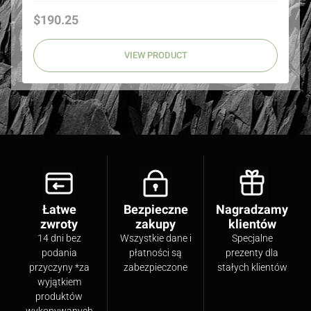
Price
$190.25
VIEW PRODUCT
Łatwe
Bezpieczne
Nagradzamy
zwroty
zakupy
klientów
14 dni bez
Wszystkie dane i
Specjalne
podania
płatności są
prezenty dla
przyczyny *za
zabezpieczone
stałych klientów
wyjątkiem
produktów
wykonywanych