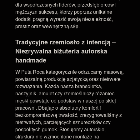
dla współczesnych liderów, przedsiębiorców i
mężczyzn sukcesu, którzy poprzez unikalne
dodatki pragną wyrazić swoją niezależność,
prestiż oraz wewnętrzną siłę.
Tradycyjne rzemiosło z intencją –
Niezrywalna biżuteria autorska
handmade
W Puta Roca kategorycznie odrzucamy masową,
powtarzalną produkcję azjatycką oraz nietrwałe
rozwiązania. Każda nasza bransoletka,
naszyjnik, amulet czy rzemieślniczy różaniec
męski powstaje od podstaw w naszej polskiej
pracowni. Dbając o absolutny komfort i
bezkompromisową trwałość, zrezygnowaliśmy z
nietrwałych, parciejących sznureczków czy
pospolitych gumek. Stosujemy autorskie,
strukturalnie wzmocnione montaże na