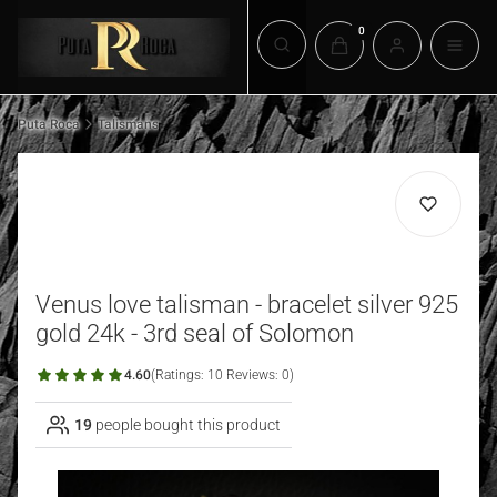
Products in the cart: 0. 
Open search engine
Puta Roca
Talismans
Venus love talisman - bracelet silver 925
gold 24k - 3rd seal of Solomon
4.60
(Ratings: 10 Reviews: 0)
19
people bought this product