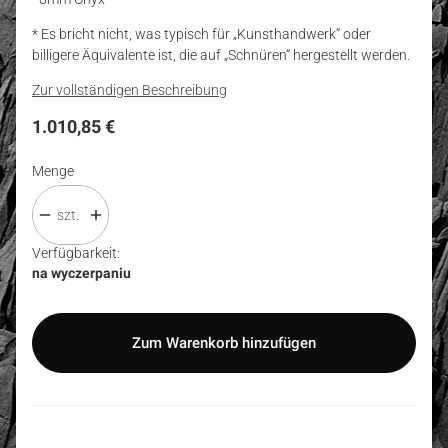
* Es bricht nicht, was typisch für „Kunsthandwerk“ oder
billigere Äquivalente ist, die auf „Schnüren“ hergestellt werden.
Zur vollständigen Beschreibung
Preis
1.010,85 €
Menge
szt.
Verfügbarkeit:
na wyczerpaniu
Zum Warenkorb hinzufügen