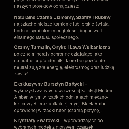
naszych projektów odnajdziesz:
Naturalne Czarne Diamenty, Szafiry i Rubiny
–
najszlachetniejsze kamienie jubilerskie świata,
będące symbolem nieugiętości, bogactwa i
elitarnego statusu społecznego.
Czarny Turmalin, Onyks i Lawa Wulkaniczna
–
potężne minerały ochronne działające jako
naturalne odpromienniki, które bezpowrotnie
neutralizują złą energię, elektrosmog oraz ludzką
zawiść.
Ekskluzywny Bursztyn Bałtycki
–
wykorzystywany w nowoczesnej kolekcji Modern
Amber, w tym w rzadkich odmianach mleczno-
kremowych oraz unikalnej edycji Black Amber
oprawionej w rzadki ruten (czarną platynę).
Kryształy Swarovski
– wprowadzające do
wybranych modeli z motywem czaszek