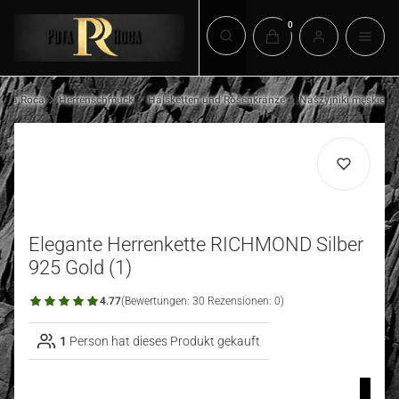
Produkte im Warenkorb:
Suchmaschine öffnen
Puta Roca
Herrenschmuck
Halsketten und Rosenkränze
Naszyjniki męskie
Elegante Herrenkette RICHMOND Silber
925 Gold (1)
4.77
(Bewertungen: 30 Rezensionen: 0)
1
Person hat dieses Produkt gekauft