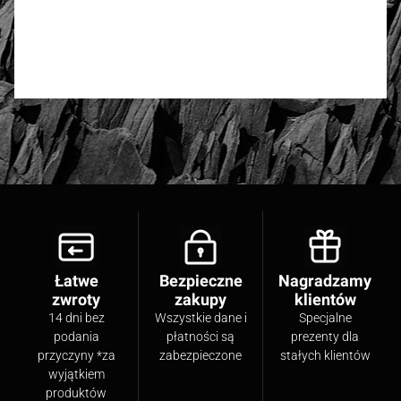
4.77
Anzahl der Bewertungen: 30
Bewerten und Rezension schreiben
Łatwe
Bezpieczne
Nagradzamy
zwroty
zakupy
klientów
14 dni bez
Wszystkie dane i
Specjalne
podania
płatności są
prezenty dla
przyczyny *za
zabezpieczone
stałych klientów
wyjątkiem
produktów