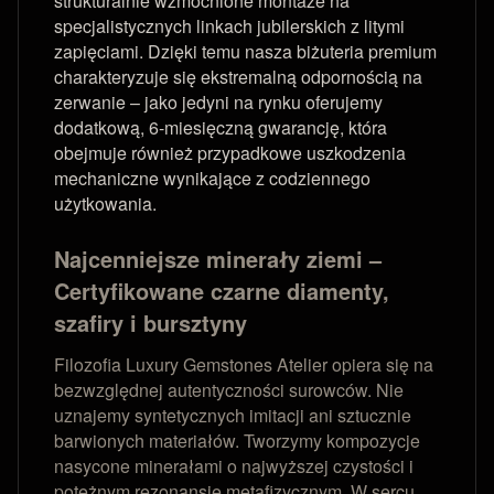
strukturalnie wzmocnione montaże na
specjalistycznych linkach jubilerskich z litymi
zapięciami. Dzięki temu nasza biżuteria premium
charakteryzuje się ekstremalną odpornością na
zerwanie – jako jedyni na rynku oferujemy
dodatkową, 6-miesięczną gwarancję, która
obejmuje również przypadkowe uszkodzenia
mechaniczne wynikające z codziennego
użytkowania.
Najcenniejsze minerały ziemi –
Certyfikowane czarne diamenty,
szafiry i bursztyny
Filozofia Luxury Gemstones Atelier opiera się na
bezwzględnej autentyczności surowców. Nie
uznajemy syntetycznych imitacji ani sztucznie
barwionych materiałów. Tworzymy kompozycje
nasycone minerałami o najwyższej czystości i
potężnym rezonansie metafizycznym. W sercu