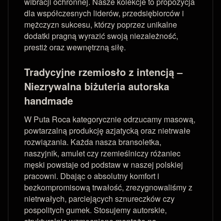
wibracji ochronnej. Nasze kolekcje to propozycja
dla współczesnych liderów, przedsiębiorców i
mężczyzn sukcesu, którzy poprzez unikalne
dodatki pragną wyrazić swoją niezależność,
prestiż oraz wewnętrzną siłę.
Tradycyjne rzemiosło z intencją –
Niezrywalna biżuteria autorska
handmade
W Puta Roca kategorycznie odrzucamy masową,
powtarzalną produkcję azjatycką oraz nietrwałe
rozwiązania. Każda nasza bransoletka,
naszyjnik, amulet czy rzemieślniczy różaniec
męski powstaje od podstaw w naszej polskiej
pracowni. Dbając o absolutny komfort i
bezkompromisową trwałość, zrezygnowaliśmy z
nietrwałych, parciejących sznureczków czy
pospolitych gumek. Stosujemy autorskie,