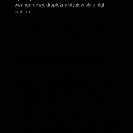
awangardowy, drapieżny błysk w stylu high-
fashion.
Kolekcje z przesłaniem – Męskie
talizmany ochronne i prestiżowe
prezenty
Biżuteria męska Puta Roca to produkt o głębokim
wymiarze ezoterycznym. Elementy oparte o
świętą geometrię oraz starożytne symbole mocy
– takie jak mistyczny Tetragrammaton, luksusowy
Amulet 7 Archaniołów, nordycki Młot Thora czy
runa Fehu przyciągająca bogactwo – nadają
naszym wyrobom status silnych osobistych
amuletów. Każde zamówienie traktujemy
indywidualnie. Na specjalne życzenie
realizujemy projekty na wymiar oraz pełną
personalizację. Całość zamykamy w eleganckim,
minimalistycznym czarnym pudełku jubilerskim