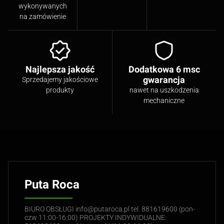
wykonywanych
na zamówienie
Najlepsza jakość
Dodatkowa 6 msc
gwarancja
Sprzedajemy jakościowe
produkty
nawet na uszkodzenia
mechaniczne
Puta Roca
BIURO OBSŁUGI info@putaroca.pl tel. 881619600 (pon-
czw 11:00-16:00) PROJEKTY INDYWIDUALNE: