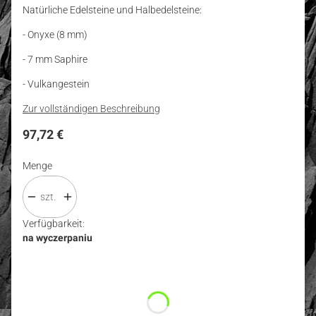
Natürliche Edelsteine und Halbedelsteine:
- Onyxe (8 mm)
- 7 mm Saphire
- Vulkangestein
Zur vollständigen Beschreibung
Preis
97,72 €
Menge
szt.
Verfügbarkeit:
na wyczerpaniu
Wybierz wariant produktu:
Einzelne Varianten können preislich abweichen
*
Größe