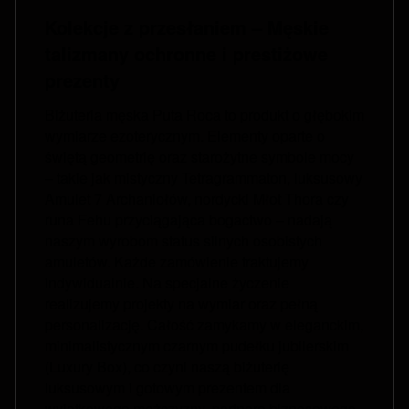
Kolekcje z przesłaniem – Męskie
talizmany ochronne i prestiżowe
prezenty
Biżuteria męska Puta Roca to produkt o głębokim
wymiarze ezoterycznym. Elementy oparte o
świętą geometrię oraz starożytne symbole mocy
– takie jak mistyczny Tetragrammaton, luksusowy
Amulet 7 Archaniołów, nordycki Młot Thora czy
runa Fehu przyciągająca bogactwo – nadają
naszym wyrobom status silnych osobistych
amuletów. Każde zamówienie traktujemy
indywidualnie. Na specjalne życzenie
realizujemy projekty na wymiar oraz pełną
personalizację. Całość zamykamy w eleganckim,
minimalistycznym czarnym pudełku jubilerskim
(Luxury Box), co czyni naszą biżuterię
luksusowym i gotowym prezentem dla
wyjątkowego mężczyzny, partnera biznesowego