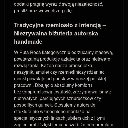
dodatki pragną wyrazić swoją niezależność,
prestiż oraz wewnętrzną siłę.
Tradycyjne rzemiosło z intencją –
Niezrywalna biżuteria autorska
handmade
W Puta Roca kategorycznie odrzucamy masową,
powtarzalną produkcję azjatycką oraz nietrwałe
rozwiązania. Każda nasza bransoletka,
naszyjnik, amulet czy rzemieślniczy różaniec
męski powstaje od podstaw w naszej polskiej
pracowni. Dbając o absolutny komfort i
bezkompromisową trwałość, zrezygnowaliśmy z
nietrwałych, parciejących sznureczków czy
pospolitych gumek. Stosujemy autorskie,
strukturalnie wzmocnione montaże na
specjalistycznych linkach jubilerskich z litymi
zapięciami. Dzięki temu nasza biżuteria premium