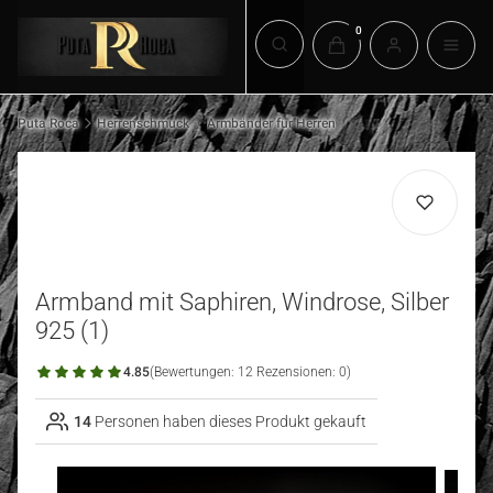
Produkte im Warenkorb:
Suchmaschine öffnen
Puta Roca
Herrenschmuck
Armbänder für Herren
Armband mit Saphiren, Windrose, Silber
925 (1)
4.85
(Bewertungen: 12 Rezensionen: 0)
14
Personen haben dieses Produkt gekauft