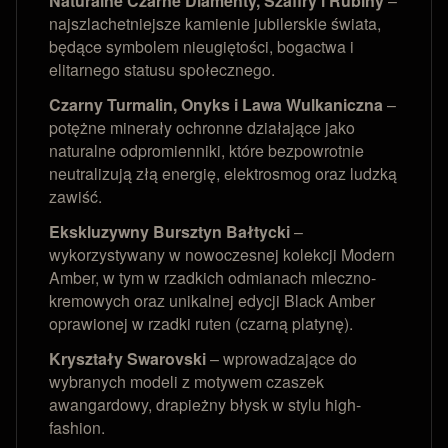
Naturalne Czarne Diamenty, Szafiry i Rubiny
–
najszlachetniejsze kamienie jubilerskie świata,
będące symbolem nieugiętości, bogactwa i
elitarnego statusu społecznego.
Czarny Turmalin, Onyks i Lawa Wulkaniczna
–
potężne minerały ochronne działające jako
naturalne odpromienniki, które bezpowrotnie
neutralizują złą energię, elektrosmog oraz ludzką
zawiść.
Ekskluzywny Bursztyn Bałtycki
–
wykorzystywany w nowoczesnej kolekcji Modern
Amber, w tym w rzadkich odmianach mleczno-
kremowych oraz unikalnej edycji Black Amber
oprawionej w rzadki ruten (czarną platynę).
Kryształy Swarovski
– wprowadzające do
wybranych modeli z motywem czaszek
awangardowy, drapieżny błysk w stylu high-
fashion.